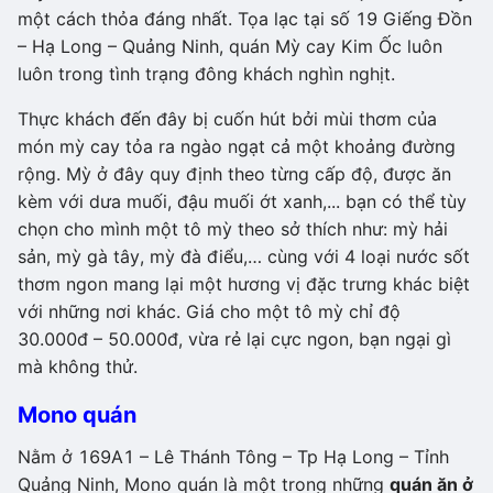
một cách thỏa đáng nhất. Tọa lạc tại số 19 Giếng Đồn
– Hạ Long – Quảng Ninh, quán Mỳ cay Kim Ốc luôn
luôn trong tình trạng đông khách nghìn nghịt.
Thực khách đến đây bị cuốn hút bởi mùi thơm của
món mỳ cay tỏa ra ngào ngạt cả một khoảng đường
rộng. Mỳ ở đây quy định theo từng cấp độ, được ăn
kèm với dưa muối, đậu muối ớt xanh,... bạn có thể tùy
chọn cho mình một tô mỳ theo sở thích như: mỳ hải
sản, mỳ gà tây, mỳ đà điểu,… cùng với 4 loại nước sốt
thơm ngon mang lại một hương vị đặc trưng khác biệt
với những nơi khác. Giá cho một tô mỳ chỉ độ
30.000đ – 50.000đ, vừa rẻ lại cực ngon, bạn ngại gì
mà không thử.
Mono quán
Nằm ở 169A1 – Lê Thánh Tông – Tp Hạ Long – Tỉnh
Quảng Ninh, Mono quán là một trong những
quán ăn ở