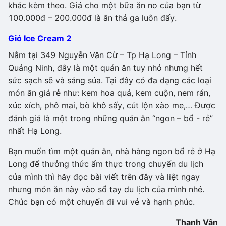
khác kèm theo. Giá cho một bữa ăn no của bạn từ
100.000đ – 200.000đ là ăn thả ga luôn đấy.
Gió Ice Cream 2
Nằm tại 349 Nguyễn Văn Cừ – Tp Hạ Long – Tỉnh
Quảng Ninh, đây là một quán ăn tuy nhỏ nhưng hết
sức sạch sẽ và sáng sủa. Tại đây có đa dạng các loại
món ăn giá rẻ như: kem hoa quả, kem cuộn, nem rán,
xúc xích, phô mai, bò khô sấy, cút lộn xào me,… Được
đánh giá là một trong những quán ăn “ngon – bổ - rẻ”
nhất Hạ Long.
Bạn muốn tìm một quán ăn, nhà hàng ngon bổ rẻ ở Hạ
Long để thưởng thức ẩm thực trong chuyến du lịch
của mình thì hãy đọc bài viết trên đây và liệt ngay
nhưng món ăn này vào sổ tay du lịch của mình nhé.
Chúc bạn có một chuyến đi vui vẻ và hạnh phúc.
Thanh Vân