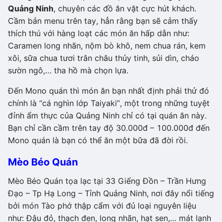
Quảng Ninh
, chuyên các đồ ăn vặt cực hút khách.
Cầm bản menu trên tay, hẳn rằng bạn sẽ cảm thấy
thích thú với hàng loạt các món ăn hấp dẫn như:
Caramen long nhãn, nộm bò khô, nem chua rán, kem
xôi, sữa chua tươi trân châu thủy tinh, sủi dìn, cháo
sườn ngô,… tha hồ mà chọn lựa.
Đến Mono quán thì món ăn bạn nhất định phải thử đó
chính là “cá nghìn lớp Taiyaki”, một trong những tuyệt
đỉnh ẩm thực của Quảng Ninh chỉ có tại quán ăn này.
Bạn chỉ cần cầm trên tay độ 30.000đ – 100.000đ đến
Mono quán là bạn có thể ăn một bữa đã đời rồi.
Mèo Béo Quán
Mèo Béo Quán tọa lạc tại 33 Giếng Đồn – Trần Hưng
Đạo – Tp Hạ Long – Tỉnh Quảng Ninh, nơi đây nổi tiếng
bởi món Tào phớ thập cẩm với đủ loại nguyên liệu
như: Đậu đỏ, thạch đen, long nhãn, hạt sen,… mát lạnh