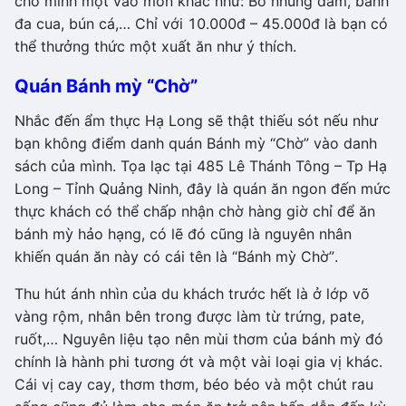
cho mình một vào món khác như: Bò nhúng dấm, bánh
đa cua, bún cá,… Chỉ với 10.000đ – 45.000đ là bạn có
thể thưởng thức một xuất ăn như ý thích.
Quán Bánh mỳ “Chờ”
Nhắc đến ẩm thực Hạ Long sẽ thật thiếu sót nếu như
bạn không điểm danh quán Bánh mỳ “Chờ” vào danh
sách của mình. Tọa lạc tại 485 Lê Thánh Tông – Tp Hạ
Long – Tỉnh Quảng Ninh, đây là quán ăn ngon đến mức
thực khách có thể chấp nhận chờ hàng giờ chỉ để ăn
bánh mỳ hảo hạng, có lẽ đó cũng là nguyên nhân
khiến quán ăn này có cái tên là “Bánh mỳ Chờ”.
Thu hút ánh nhìn của du khách trước hết là ở lớp võ
vàng rộm, nhân bên trong được làm từ trứng, pate,
ruốt,… Nguyên liệu tạo nên mùi thơm của bánh mỳ đó
chính là hành phi tương ớt và một vài loại gia vị khác.
Cái vị cay cay, thơm thơm, béo béo và một chút rau