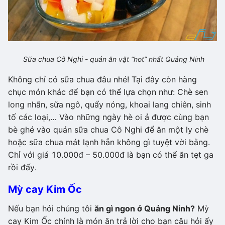
Sữa chua Cô Nghi - quán ăn vặt “hot” nhất Quảng Ninh
Không chỉ có sữa chua đâu nhé! Tại đây còn hàng
chục món khác để bạn có thể lựa chọn như: Chè sen
long nhãn, sữa ngô, quẩy nóng, khoai lang chiên, sinh
tố các loại,… Vào những ngày hè oi ả được cùng bạn
bè ghé vào quán sữa chua Cô Nghi để ăn một ly chè
hoặc sữa chua mát lạnh hẳn không gì tuyệt vời bằng.
Chỉ với giá 10.000đ – 50.000đ là bạn có thể ăn tẹt ga
rồi đấy.
Mỳ cay Kim Ốc
Nếu bạn hỏi chúng tôi
ăn gì ngon ở Quảng Ninh?
Mỳ
cay Kim Ốc chính là món ăn trả lời cho bạn câu hỏi ấy