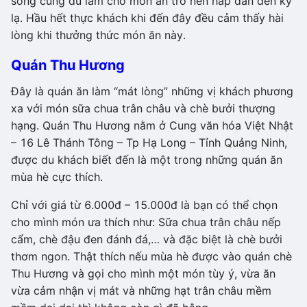
sống cũng đủ làm cho món ăn trở nên hấp dẫn đến kỳ
lạ. Hầu hết thực khách khi đến đây đều cảm thấy hài
lòng khi thưởng thức món ăn này.
Quán Thu Hương
Đây là quán ăn làm “mát lòng” những vị khách phương
xa với món sữa chua trân châu và chè bưởi thượng
hạng. Quán Thu Hương nằm ở Cung văn hóa Việt Nhật
– 16 Lê Thánh Tông – Tp Hạ Long – Tỉnh Quảng Ninh,
được du khách biết đến là một trong những quán ăn
mùa hè cực thích.
Chỉ với giá từ 6.000đ – 15.000đ là bạn có thể chọn
cho mình món ưa thích như: Sữa chua trân châu nếp
cẩm, chè đậu đen đánh đá,… và đặc biệt là chè bưởi
thơm ngon. Thật thích nếu mùa hè được vào quán chè
Thu Hương và gọi cho mình một món tùy ý, vừa ăn
vừa cảm nhận vị mát và những hạt trân châu mềm