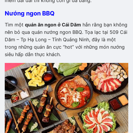
mềm dai dai thì không còn gì đã bằng.
Nướng ngon BBQ
Tìm một
quán ăn ngon ở Cái Dăm
hẳn rằng bạn không
nên bỏ qua quán nướng ngon BBQ. Tọa lạc tại 509 Cái
Dăm – Tp Hạ Long – Tỉnh Quảng Ninh, đây là một
trong những quán ăn cực “hot” với những món nướng
siêu hấp dẫn thực khách.