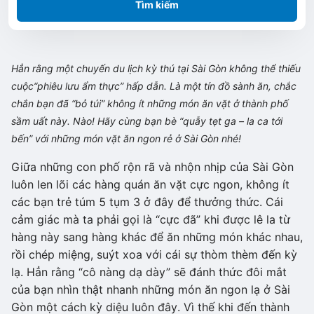
Tìm kiếm
Hẳn rằng một chuyến du lịch kỳ thú tại Sài Gòn không thể thiếu
cuộc“phiêu lưu ẩm thực” hấp dẫn. Là một tín đồ sành ăn, chắc
chắn bạn đã “bỏ túi” không ít những món ăn vặt ở thành phố
sầm uất này. Nào! Hãy cùng bạn bè “quẫy tẹt ga – la ca tới
bến” với những món vặt ăn ngon rẻ ở Sài Gòn nhé!
Giữa những con phố rộn rã và nhộn nhịp của Sài Gòn
luôn len lõi các hàng quán ăn vặt cực ngon, không ít
các bạn trẻ túm 5 tụm 3 ở đây để thưởng thức. Cái
cảm giác mà ta phải gọi là “cực đã” khi được lê la từ
hàng này sang hàng khác để ăn những món khác nhau,
rồi chép miệng, suýt xoa với cái sự thòm thèm đến kỳ
lạ. Hẳn rằng “cô nàng dạ dày” sẽ đánh thức đôi mắt
của bạn nhìn thật nhanh những món ăn ngon lạ ở Sài
Gòn một cách kỳ diệu luôn đây. Vì thế khi đến thành