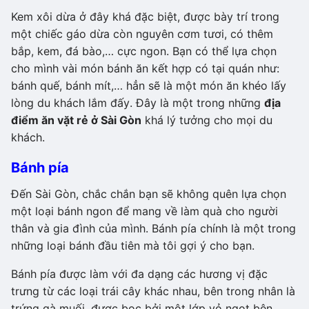
Kem xôi dừa ở đây khá đặc biệt, được bày trí trong
một chiếc gáo dừa còn nguyên cơm tươi, có thêm
bắp, kem, đá bào,… cực ngon. Bạn có thể lựa chọn
cho mình vài món bánh ăn kết hợp có tại quán như:
bánh quế, bánh mít,… hẳn sẽ là một món ăn khéo lấy
lòng du khách lắm đấy. Đây là một trong những
địa
điểm ăn vặt rẻ ở Sài Gòn
khá lý tưởng cho mọi du
khách.
Bánh pía
Đến Sài Gòn, chắc chắn bạn sẽ không quên lựa chọn
một loại bánh ngon để mang về làm quà cho người
thân và gia đình của mình. Bánh pía chính là một trong
những loại bánh đầu tiên mà tôi gợi ý cho bạn.
Bánh pía được làm với đa dạng các hương vị đặc
trưng từ các loại trái cây khác nhau, bên trong nhân là
trứng gà muối, được bọc bởi một lớp vỏ ngọt bên