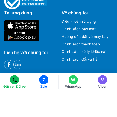
Tải ứng dụng
Về chúng tôi
Điều khoản sử dụng
Chính sách bảo mật
Hướng dẫn đặt vé máy bay
Chính sách thanh toán
Ms Hằng
Ms Hằng
Chính sách xử lý khiếu nại
Liên hệ với chúng tôi
(+84) 70 854 1213
(+84) 70 854 1213
Chính sách đổi và trả
Ms Huỳnh
Ms Huỳnh
(+84) 90 295 1213
(+84) 90 295 1213
HOTLINE
Z
W
V
Tư vấn, Đặt vé máy bay.
Đặt vé | Đổi vé
Zalo
WhatsApp
Viber
1900 2813
CSKH, Giải đáp thắc mắc, Khiếu nại.
028 3822 2525