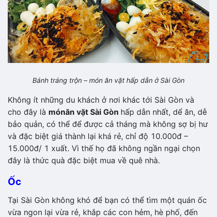
Bánh tráng trộn – món ăn vặt hấp dẫn ở Sài Gòn
Không ít những du khách ở nơi khác tới Sài Gòn và
cho đây là
món
ăn vặt Sài Gòn
hấp dẫn nhất, dể ăn, dễ
bảo quản, có thể để được cả tháng mà không sợ bị hư
và đặc biệt giá thành lại khá rẻ, chỉ độ 10.000đ –
15.000đ/ 1 xuất. Vì thế họ đã không ngần ngại chọn
đây là thức quà đặc biệt mua về quê nhà.
Ốc
Tại Sài Gòn không khó để bạn có thể tìm một quán ốc
vừa ngon lại vừa rẻ, khắp các con hẻm, hè phố, đến