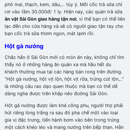
phô mai, thạch, kem, dâu,… tùy ý. Mỗi cốc trà sữa chỉ
rơi vào tầm 30.000đ/ 1 ly. Hiện nay, các quán trà sữa
ăn vặt Sài Gòn giao hàng tận nơi
, vì thế bạn có thể liên
lạc đến cho cửa hàng và sẽ có người giao tận tay cho
bạn cốc trà sữa thơm ngon, mát lạnh rồi.
Hột gà nướng
Chắc hẳn ở Sài Gòn mới có món ăn này, không chỉ tìm
thấy nó ở những hàng ăn quán xa mà hầu hết du
khách thường mua tại các hàng bán rong trên đường.
“Hột gà nướng, hột vịt lộn, hột vịt rữa, trứng cút lộn,..”
là những câu rao dạo quen thuộc mà bạn có thể dễ
dàng nghe được trên khắp nẻo đường Sài Gòn.
Hột gà nướng được làm khá công phu, người thợ phải
hút riêng lòng trắng ra sau đó pha chế một vào loại
gia vị đặc trưng, tiến hành bơm vào bên trong trứng
một cách khéo léo và mang nướng trên bếp than. Hẳn