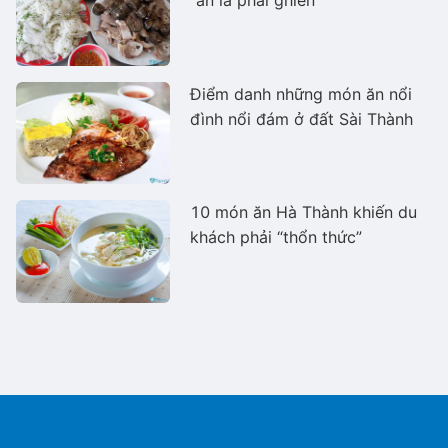
“ăn là phải ghiền”
Điểm danh những món ăn nổi
đình nổi đám ở đất Sài Thành
10 món ăn Hà Thành khiến du
khách phải “thổn thức”
Ms Hằng
Ms Hằng
(+84) 70 854 1213
(+84) 70 854 1213