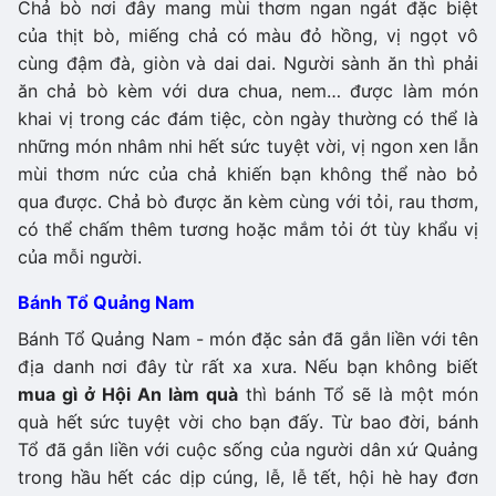
Chả bò nơi đây mang mùi thơm ngan ngát đặc biệt
của thịt bò, miếng chả có màu đỏ hồng, vị ngọt vô
cùng đậm đà, giòn và dai dai. Người sành ăn thì phải
ăn chả bò kèm với dưa chua, nem… được làm món
khai vị trong các đám tiệc, còn ngày thường có thể là
những món nhâm nhi hết sức tuyệt vời, vị ngon xen lẫn
mùi thơm nức của chả khiến bạn không thể nào bỏ
qua được. Chả bò được ăn kèm cùng với tỏi, rau thơm,
có thể chấm thêm tương hoặc mắm tỏi ớt tùy khẩu vị
của mỗi người.
Bánh Tổ Quảng Nam
Bánh Tổ Quảng Nam - món đặc sản đã gắn liền với tên
địa danh nơi đây từ rất xa xưa. Nếu bạn không biết
mua gì ở Hội An làm quà
thì bánh Tổ sẽ là một món
quà hết sức tuyệt vời cho bạn đấy. Từ bao đời, bánh
Tổ đã gắn liền với cuộc sống của người dân xứ Quảng
trong hầu hết các dịp cúng, lễ, lễ tết, hội hè hay đơn