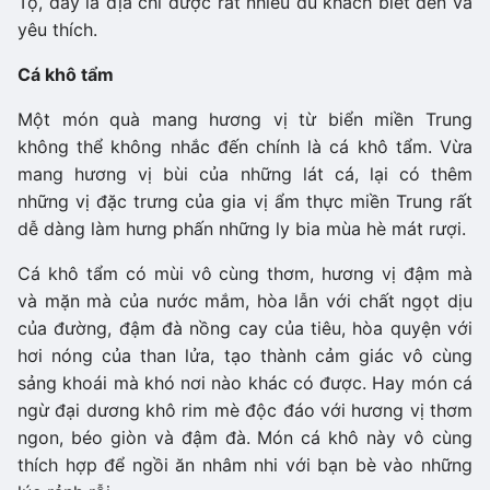
Tộ, đây là địa chỉ được rất nhiều du khách biết đến và
yêu thích.
Cá khô tẩm
Một món quà mang hương vị từ biển miền Trung
không thể không nhắc đến chính là cá khô tẩm. Vừa
mang hương vị bùi của những lát cá, lại có thêm
những vị đặc trưng của gia vị ẩm thực miền Trung rất
dễ dàng làm hưng phấn những ly bia mùa hè mát rượi.
Cá khô tẩm có mùi vô cùng thơm, hương vị đậm mà
và mặn mà của nước mắm, hòa lẫn với chất ngọt dịu
của đường, đậm đà nồng cay của tiêu, hòa quyện với
hơi nóng của than lửa, tạo thành cảm giác vô cùng
sảng khoái mà khó nơi nào khác có được. Hay món cá
ngừ đại dương khô rim mè độc đáo với hương vị thơm
ngon, béo giòn và đậm đà. Món cá khô này vô cùng
thích hợp để ngồi ăn nhâm nhi với bạn bè vào những