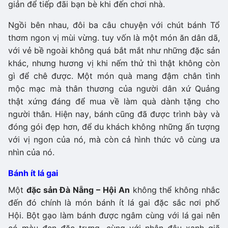
giản để tiếp đãi bạn bè khi đến chơi nhà.
Ngồi bên nhau, đôi ba câu chuyện với chút bánh Tổ
thơm ngon vị mùi vừng. tuy vốn là một món ăn dân dã,
với vẻ bề ngoài không quá bắt mắt như những đặc sản
khác, nhưng hương vị khi nếm thử thì thật không còn
gì để chê được. Một món quà mang đậm chân tình
mộc mạc mà thân thương của người dân xứ Quảng
thật xứng đáng để mua về làm quà dành tặng cho
người thân. Hiện nay, bánh cũng đã được trình bày và
đóng gói đẹp hơn, để du khách không những ấn tượng
với vị ngon của nó, mà còn cả hình thức vô cùng ưa
nhìn của nó.
Bánh ít lá gai
Một
đặc sản Đà Nẵng – Hội An
không thể không nhắc
đến đó chính là món bánh ít lá gai đặc sắc nơi phố
Hội. Bột gạo làm bánh được ngâm cùng với lá gai nên
có màu đen đặc trưng, cùng với nhân đậu xanh giã