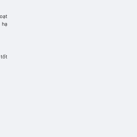
oạt
 hạ
tốt