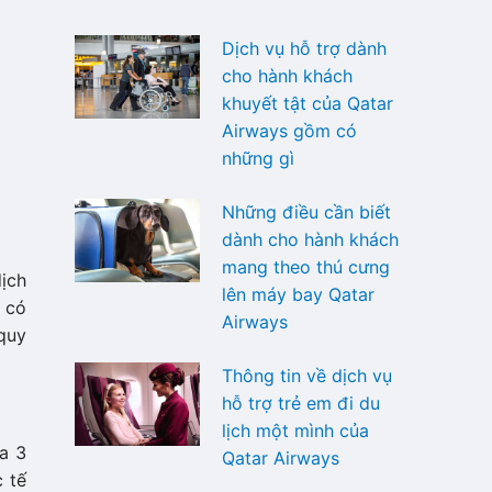
Dịch vụ hỗ trợ dành
cho hành khách
khuyết tật của Qatar
Airways gồm có
những gì
Những điều cần biết
dành cho hành khách
mang theo thú cưng
dịch
lên máy bay Qatar
n có
Airways
 quy
Thông tin về dịch vụ
hỗ trợ trẻ em đi du
lịch một mình của
a 3
Qatar Airways
 tế