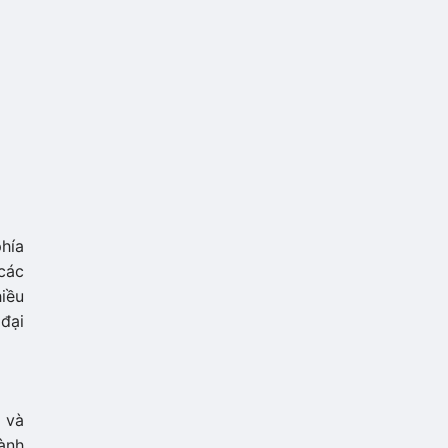
hía
các
hiều
 đại
 và
hành