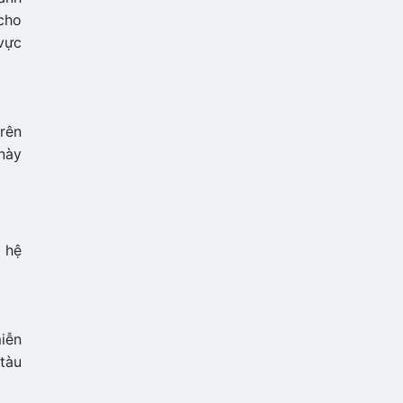
cho
vực
rên
này
 hệ
iễn
tàu