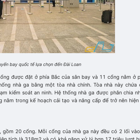
yến bay quốc tế lựa chọn đến Đài Loan
cổng được đặt ở phía Bắc của sân bay và 11 cổng nằm ở p
hống nhà ga bằng một tòa nhà chính. Tòa nhà này chứa 
 trạm kiểm soát an ninh. Hệ thống nhà ga được phân chia n
g nằm trong kế hoạch cải tạo và nâng cấp để trở nên hiện
, gồm 20 cổng. Mỗi cổng của nhà ga này đều có 2 lối vào
iện tích là 318m2 và có khả năng xử lý hơn 17 triệu lượt 