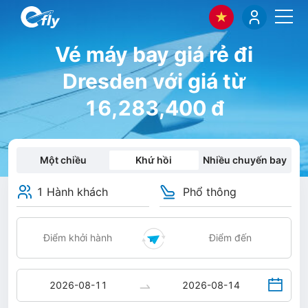
Vé máy bay giá rẻ đi
Dresden với giá từ
16,283,400 đ
Một chiều
Khứ hồi
Nhiều chuyến bay
1 Hành khách
Phổ thông