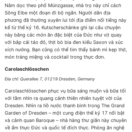
Nằm dọc theo phố Münzgasse, nhà trọ này chỉ cách
Sông Elbe một đoạn đi bộ ngắn. Người dân địa
phương đã thường xuyên lui tới địa điểm nổi tiếng này
kể từ thế kỷ 16. Kutscherschänke ghi lại câu chuyện
này bằng các món ăn đặc biệt của Đức như vịt quay
với bắp cải táo đỏ, thịt bò bia đen kiểu Saxon và xúc
xích nướng. Bạn cũng có thể tìm thấy bánh mì kẹp thịt,
món tráng miệng và cocktail trong thực đơn.
Carolaschlösschen
Địa chỉ: Querallee 7, 01219 Dresden, Germany
Carolaschlösschen phục vụ bữa sáng muộn và bữa tối
với tầm nhìn ra quang cảnh thiên nhiên tuyệt vời của
Dresden. Nhìn ra hồ nước thanh bình trong The Grand
Garden of Dresden – một cung điện thế kỷ 17 nổi bật
và cảnh quan Baroque – nhà hàng thư giãn này chuyên
về ẩm thực Đức và quốc tế đích thực. Phòng ăn nghệ