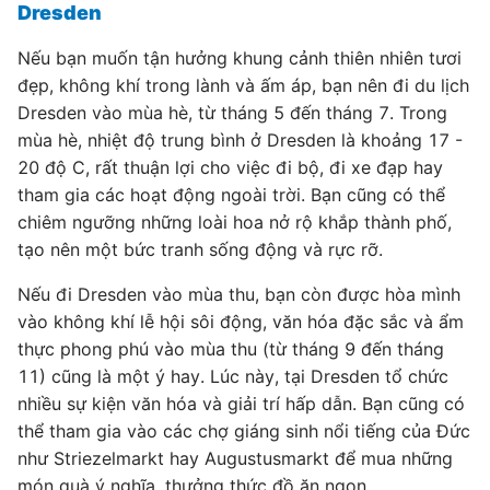
Dresden
Nếu bạn muốn tận hưởng khung cảnh thiên nhiên tươi
đẹp, không khí trong lành và ấm áp, bạn nên đi du lịch
Dresden vào mùa hè, từ tháng 5 đến tháng 7. Trong
mùa hè, nhiệt độ trung bình ở Dresden là khoảng 17 -
20 độ C, rất thuận lợi cho việc đi bộ, đi xe đạp hay
tham gia các hoạt động ngoài trời. Bạn cũng có thể
chiêm ngưỡng những loài hoa nở rộ khắp thành phố,
tạo nên một bức tranh sống động và rực rỡ.
Nếu đi Dresden vào mùa thu, bạn còn được hòa mình
vào không khí lễ hội sôi động, văn hóa đặc sắc và ẩm
thực phong phú vào mùa thu (từ tháng 9 đến tháng
11) cũng là một ý hay. Lúc này, tại Dresden tổ chức
nhiều sự kiện văn hóa và giải trí hấp dẫn. Bạn cũng có
thể tham gia vào các chợ giáng sinh nổi tiếng của Đức
như Striezelmarkt hay Augustusmarkt để mua những
món quà ý nghĩa, thưởng thức đồ ăn ngon.