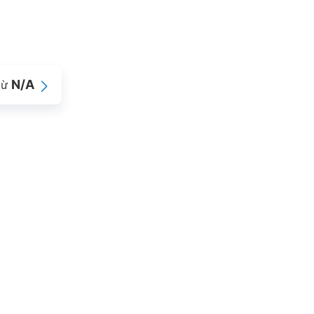
N/A
từ