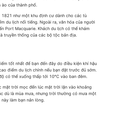
n ào của thành phố.
m 1821 như một khu định cư dành cho các tù
ểm du lịch nổi tiếng. Ngoài ra, văn hóa của người
rấn Port Macquarie. Khách du lịch có thể khám
và truyền thống của các bộ tộc bản địa.
iểm tốt nhất để bạn đến đây do điều kiện khí hậu
cao điểm du lịch chính nếu bạn đặt trước đủ sớm.
t độ có thể xuống thấp tới 10℃ vào ban đêm.
c mặt trời mọc đến lúc mặt trời lặn vào khoảng
Mặc dù là mùa mưa, nhưng trời thường có mưa một
u này làm bạn nản lòng.