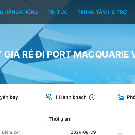
G HÀNG KHÔNG
TIN TỨC
TRUNG TÂM HỖ TRỢ
 GIÁ RẺ ĐI PORT MACQUARIE V
yến bay
1 Hành khách
Phổ
Thời gian