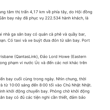
ng tâm thị trấn 4,17 km về phía tây, do Hội đồng
Sân bay này đã phục vụ 222.534 hành khách, là
i nhà ga sân bay có quán cà phê và quầy bar,
ạn. Có taxi và xe buýt đưa đón từ sân bay. Port
risbane (QantasLink), Đảo Lord Howe (Eastern
rong phạm vi nước Úc và đến các nơi khác trên
ến bay cuối cùng trong ngày. Nhìn chung, thời
và từ 10:00 sáng đến 8:00 tối vào Chủ Nhật Nhật.
trình khởi động chuyến bay. Phòng chờ khởi động
sân bay có đủ các tiện nghi cần thiết, đảm bảo