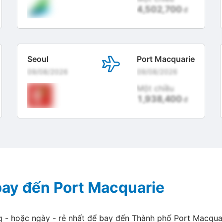
4,502,700
đ
Seoul
Port Macquarie
09/08/2026
09/08/2026
Một chiều
1,938,400
đ
 bay đến Port Macquarie
g - hoặc ngày - rẻ nhất để bay đến Thành phố Port Macqua