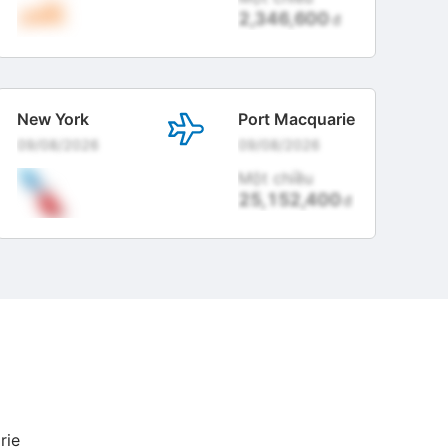
2,346,600
đ
New York
Port Macquarie
09/08/2026
09/08/2026
Một chiều
25,152,400
đ
rie