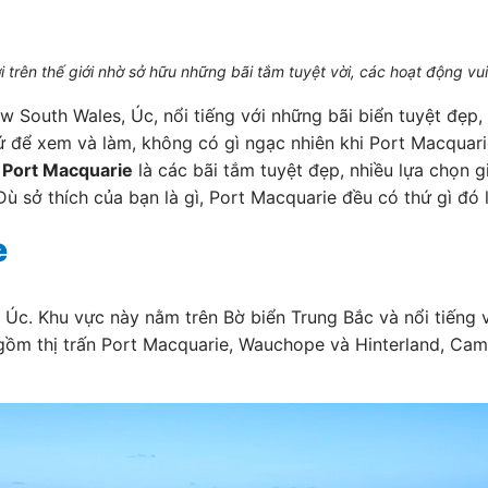
i trên thế giới nhờ sở hữu những bãi tắm tuyệt vời, các hoạt động vu
ew South Wales, Úc, nổi tiếng với những bãi biển tuyệt đẹ
hứ để xem và làm, không có gì ngạc nhiên khi Port Macquar
 Port Macquarie
là các bãi tắm tuyệt đẹp, nhiều lựa chọn gi
 sở thích của bạn là gì, Port Macquarie đều có thứ gì đó
e
c. Khu vực này nằm trên Bờ biển Trung Bắc và nổi tiếng vớ
ồm thị trấn Port Macquarie, Wauchope và Hinterland, Camd