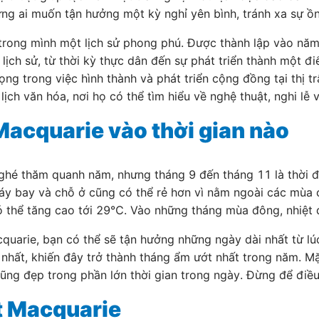
ng ai muốn tận hưởng một kỳ nghỉ yên bình, tránh xa sự ồ
 trong mình một lịch sử phong phú. Được thành lập vào nă
lịch sử, từ thời kỳ thực dân đến sự phát triển thành một đi
ọng trong việc hình thành và phát triển cộng đồng tại thị t
ịch văn hóa, nơi họ có thể tìm hiểu về nghệ thuật, nghi lễ 
acquarie vào thời gian nào
ghé thăm quanh năm, nhưng tháng 9 đến tháng 11 là thời đ
áy bay và chỗ ở cũng có thể rẻ hơn vì nằm ngoài các mùa 
 có thể tăng cao tới 29℃. Vào những tháng mùa đông, nhiệ
uarie, bạn có thể sẽ tận hưởng những ngày dài nhất từ ​​lú
 nhất, khiến đây trở thành tháng ẩm ướt nhất trong năm. 
cũng đẹp trong phần lớn thời gian trong ngày. Đừng để điề
rt Macquarie