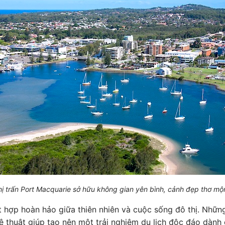
hị trấn Port Macquarie sở hữu không gian yên bình, cảnh đẹp thơ mộ
t hợp hoàn hảo giữa thiên nhiên và cuộc sống đô thị. Những
 thuật giúp tạo nên một trải nghiệm du lịch độc đáo dành 