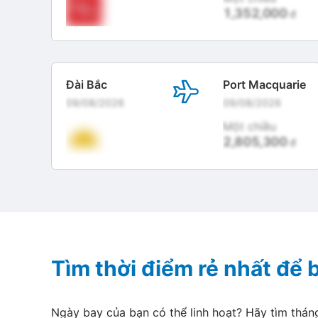
1,352,000
đ
Đài Bắc
Port Macquarie
09/08/2026
09/08/2026
Một chiều
2,805,300
đ
Tìm thời điểm rẻ nhất để
Ngày bay của bạn có thể linh hoạt? Hãy tìm thán