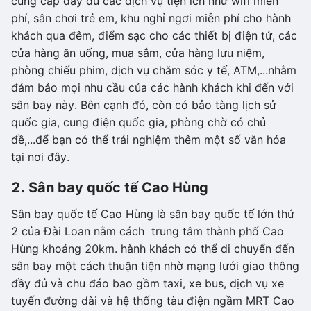
cung cấp đầy đủ các dịch vụ tiện ích như wifi miễn
phí, sân chơi trẻ em, khu nghỉ ngơi miễn phí cho hành
khách qua đêm, điểm sạc cho các thiết bị điện tử, các
cửa hàng ăn uống, mua sắm, cửa hàng lưu niệm,
phòng chiếu phim, dịch vụ chăm sóc y tế, ATM,...nhằm
đảm bảo mọi nhu cầu của các hành khách khi đến với
sân bay này. Bên cạnh đó, còn có bảo tàng lịch sử
quốc gia, cung điện quốc gia, phòng chờ có chủ
đề,...để bạn có thể trải nghiệm thêm một số văn hóa
tại nơi đây.
2. Sân bay quốc tế Cao Hùng
Sân bay quốc tế Cao Hùng là sân bay quốc tế lớn thứ
2 của Đài Loan nằm cách trung tâm thành phố Cao
Hùng khoảng 20km. hành khách có thể di chuyển đến
sân bay một cách thuận tiện nhờ mạng lưới giao thông
đầy đủ và chu đáo bao gồm taxi, xe bus, dịch vụ xe
tuyến đường dài và hệ thống tàu điện ngầm MRT Cao