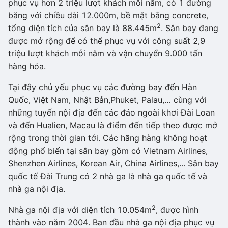
phục vụ hơn 2 triệu lượt khách mỗi năm, có 1 đường
băng với chiều dài 12.000m, bề mặt bằng concrete,
2
tổng diện tích của sân bay là 88.445m
. Sân bay đang
được mở rộng để có thể phục vụ với công suất 2,9
triệu lượt khách mỗi năm và vận chuyển 9.000 tấn
hàng hóa.
Tại đây chủ yếu phục vụ các đường bay đến Hàn
Quốc, Việt Nam, Nhật Bản,Phuket, Palau,… cùng với
những tuyến nội địa đến các đảo ngoài khơi Đài Loan
và đến Hualien, Macau là điểm đến tiếp theo được mở
rộng trong thời gian tới. Các hãng hàng không hoạt
động phổ biến tại sân bay gồm có Vietnam Airlines,
Shenzhen Airlines, Korean Air, China Airlines,... Sân bay
quốc tế Đài Trung có 2 nhà ga là nhà ga quốc tế và
nhà ga nội địa.
2
Nhà ga nội địa với diện tích 10.054m
, được hình
thành vào năm 2004. Ban đầu nhà ga nội địa phục vụ