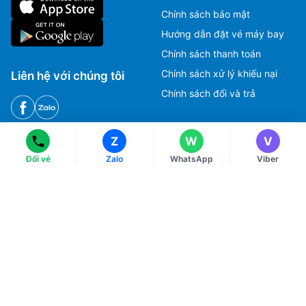
Chính sách bảo mật
Hướng dẫn đặt vé máy bay
Chính sách thanh toán
Ms Hằng
Ms Hằng
Chính sách xử lý khiếu nại
Liên hệ với chúng tôi
(+84) 70 854 1213
(+84) 70 854 1213
Chính sách đổi và trả
Ms Huỳnh
Ms Huỳnh
(+84) 90 295 1213
(+84) 90 295 1213
HOTLINE
Z
W
V
Đổi vé
Zalo
WhatsApp
Viber
Tư vấn, Đặt vé máy bay.
1900 2813
CSKH, Giải đáp thắc mắc, Khiếu nại.
028 3822 2525
© Copyright 2018 eFly.vn · All Rights reserved.