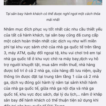
Tại sân bay hành khách có thể được nghỉ ngơi một cách thỏa
mái nhất
Nhằm mục đích phục vụ tốt nhất các nhu cầu thiết yếu
của tất cả hành khách, tại sân bay cũng đã cung cấp
một cách hoàn thiện nhất các dịch vụ như wifi miễn
phí tại khu vực sảnh chờ của nhà ga quốc tế trên tầng
3, máy ATM, quầy đổi ngoại tệ, khu vui chơi trẻ em tại
nhà ga quốc tế ở khu vực chờ ra máy bay,dịch vụ hỗ
trợ người khuyết tật, mua sắm miễn thuế, nhà hàng
được bố trí ở cả 2 nhà ga, cửa hàng đồ lưu niệm, quầy
thông tin được đặt tại trung tâm tầng 1 của cả 2 nhà
ga, dịch vụ đóng gói hành lý nằm tại sảnh khởi hành
của nhà ga quốc tế, giữa nhà ga nội địa và nhà ga
quốc tế, khu vực đọc sách, đại lý du lịch,... nằm ở khắp
sân bay để hành khách có thể thuận tiện sử dụng khi
đến tại sân bay quốc tế Đài Trung.