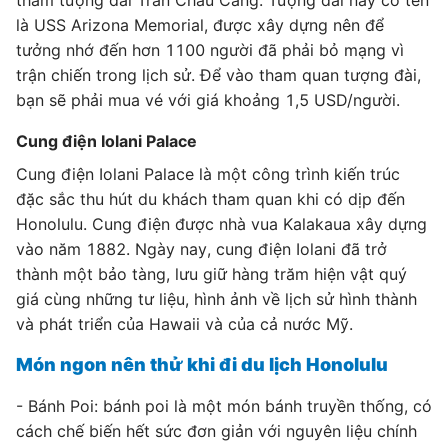
thăm tượng đài Trân Châu Cảng. Tượng đài này có tên
là USS Arizona Memorial, được xây dựng nên để
tưởng nhớ đến hơn 1100 người đã phải bỏ mạng vì
trận chiến trong lịch sử. Để vào tham quan tượng đài,
bạn sẽ phải mua vé với giá khoảng 1,5 USD/người.
Cung điện Iolani Palace
Cung điện Iolani Palace là một công trình kiến trúc
đặc sắc thu hút du khách tham quan khi có dịp đến
Honolulu. Cung điện được nhà vua Kalakaua xây dựng
vào năm 1882. Ngày nay, cung điện Iolani đã trở
thành một bảo tàng, lưu giữ hàng trăm hiện vật quý
giá cùng những tư liệu, hình ảnh về lịch sử hình thành
và phát triển của Hawaii và của cả nước Mỹ.
Món ngon nên thử khi đi du lịch Honolulu
- Bánh Poi: bánh poi là một món bánh truyền thống, có
cách chế biến hết sức đơn giản với nguyên liệu chính