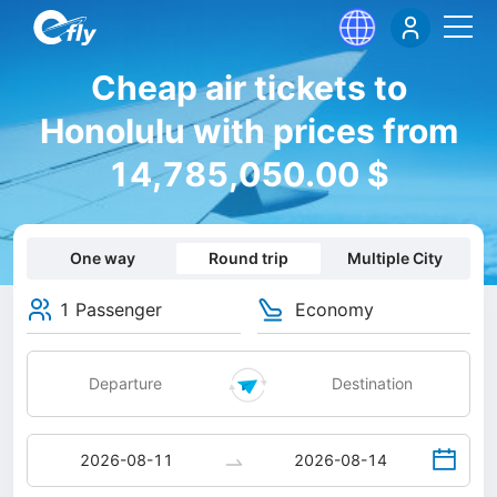
Cheap air tickets to
Honolulu with prices from
14,785,050.00 $
One way
Round trip
Multiple City
1 Passenger
Economy