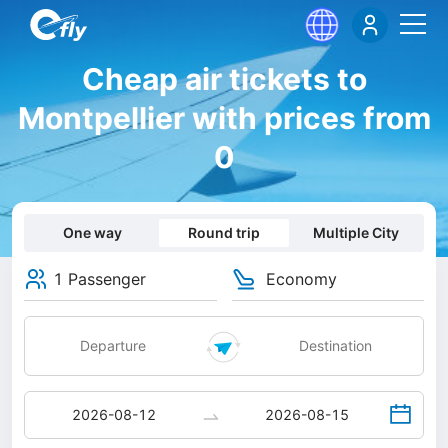
Cheap air tickets to
Montpellier with prices from
0
One way
Round trip
Multiple City
1 Passenger
Economy