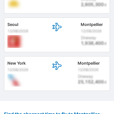
2,805,300
đ
Seoul
Montpellier
12/08/2026
12/08/2026
Oneway
1,938,400
đ
New York
Montpellier
12/08/2026
12/08/2026
Oneway
25,152,400
đ