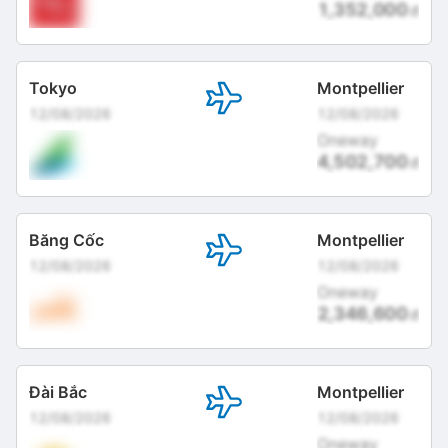
1,352,000
đ
Tokyo
Montpellier
12/08/2026
12/08/2026
Oneway
4,502,700
đ
Băng Cốc
Montpellier
12/08/2026
12/08/2026
Oneway
2,346,600
đ
Đài Bắc
Montpellier
12/08/2026
12/08/2026
Oneway