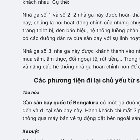
khách nhau. Cụ thể:
Nhà ga số 1 và số 2: 2 nhà ga này được hoàn th
nay, chúng là nơi hoạt động chính của những chuy
trang thiết bị, đén báo hiệu, hệ thống luồng phâ
có các đường dẫn ra cửa sân bay với sự linh hoạt
Nhà ga số 3: nhà ga này được khánh thành vào n
mua sắm, ẩm thực, đổi ngoại tệ, rút tiền,… Trong 
và nâng cấp hệ thống nhà ga hoàn chỉnh hơn để 
Các phương tiện đi lại chủ yếu từ 
Tàu hỏa
Gần
sân bay quốc tế Bengaluru
có một ga đường 
đến và đi tại sân bay này. Hành khách chỉ mất 3 
thông qua máy bán vé tự động đặt bên ngoài sản
Xe buýt