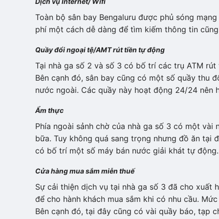
Dịch vụ Internet/ Wifi
Toàn bộ sân bay Bengaluru được phủ sóng mạng lớ
phí một cách dễ dàng để tìm kiếm thông tin cũn
Quầy đổi ngoại tệ/AMT rút tiền tự động
Tại nhà ga số 2 và số 3 có bố trí các trụ ATM rút
Bên cạnh đó, sân bay cũng có một số quầy thu đổ
nước ngoài. Các quầy này hoạt động 24/24 nên h
Ẩm thực
Phía ngoài sảnh chờ của nhà ga số 3 có một vài 
bữa. Tuy không quá sang trọng nhưng đồ ăn tại 
có bố trí một số máy bán nước giải khát tự động.
Cửa hàng mua sắm miễn thuế
Sự cải thiện dịch vụ tại nhà ga số 3 đã cho xuất
để cho hành khách mua sắm khi có nhu cầu. Mức g
Bên cạnh đó, tại đây cũng có vài quầy báo, tạp 