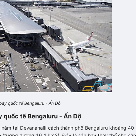
bay quốc tế Bengaluru - Ấn Độ
y quốc tế Bengaluru - Ấn Độ
 nằm tại Devanahalli cách thành phố Bengaluru khoảng 40
 (tương đương 16,4 km2). Đây là sân bay thay thế cho sân