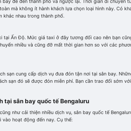
 bay để đến thành phố và ngược lại. Thời gian di chuyển t
toàn mà không ít hành khách lựa chọn loại hình này. Có kh
m khác nhau trong thành phố.
i tại Ấn Độ. Mức giá taxi ở đây tương đối cao nên bạn cũn
 chuyển nhiều và cũng đỡ mất thời gian hơn so với các phư
ch sạn cung cấp dịch vụ đưa đón tận nơi tại sân bay. Nhữ
hách sạn đó sẽ được đón miễn phí. Bạn cần trao đổi sớm với
h tại sân bay quốc tế Bengaluru
 cũng như cải thiện nhiều dịch vụ, sân bay quốc tế Bengalur
i vào hoạt động đến nay. Cụ thể: