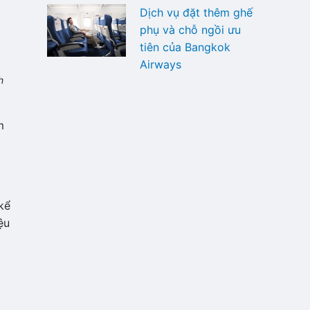
Dịch vụ đặt thêm ghế
phụ và chỗ ngồi ưu
tiên của Bangkok
Airways
h
m
kể
ệu