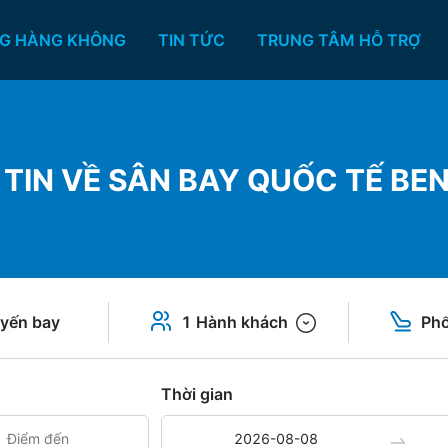
G HÀNG KHÔNG
TIN TỨC
TRUNG TÂM HỖ TRỢ
 TIN VỀ SÂN BAY QUỐC TẾ BE
yến bay
1 Hành khách
Phổ
Thời gian