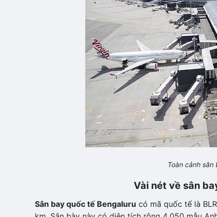
Toàn cảnh sân 
Vài nét về sân ba
Sân bay quốc tế Bengaluru
có mã quốc tế là BLR
km. Sân bày này có diện tích rộng 4.050 mẫu Anh