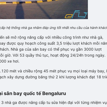
cấp hệ thống nhà ga nhằm đáp ứng tốt nhất nhu cầu của hành khác
ến sẽ mở rộng nâng cấp với nhiều công trình như nhà gà,
ay được quy hoạch công suất 3,5 triệu lượt khách mỗi nă
t khách. Nhà ga của sân bay có thể phục vụ gần 3000 lượt
i giờ. Với 53 quầy thủ tục, hoạt động 24/24h trong ngày.
000 xe hơi.
4.120 mét và chiều rộng 45 mét phục vụ mọi loại máy bay, 
ạch xây dựng đường băng thứ 2 khi lượng khách đạt 18 tri
ại sân bay quốc tế Bengaluru
g 3 nhà ga được nâng cấp tu sửa hiện đại với từng nhiệm vụ