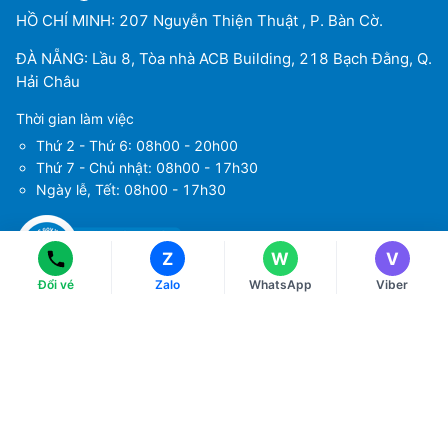
HỒ CHÍ MINH: 207 Nguyễn Thiện Thuật , P. Bàn Cờ.
ĐÀ NẴNG: Lầu 8, Tòa nhà ACB Building, 218 Bạch Đằng, Q.
Hải Châu
Thời gian làm việc
Thứ 2 - Thứ 6: 08h00 - 20h00
Ms Hằng
Ms Hằng
(+84) 70 854 1213
(+84) 70 854 1213
Thứ 7 - Chủ nhật: 08h00 - 17h30
Ngày lễ, Tết: 08h00 - 17h30
Ms Huỳnh
Ms Huỳnh
(+84) 90 295 1213
(+84) 90 295 1213
Z
W
V
Đổi vé
Zalo
WhatsApp
Viber
Tải ứng dụng
Về chúng tôi
Điều khoản sử dụng
Chính sách bảo mật
Hướng dẫn đặt vé máy bay
Chính sách thanh toán
Chính sách xử lý khiếu nại
Liên hệ với chúng tôi