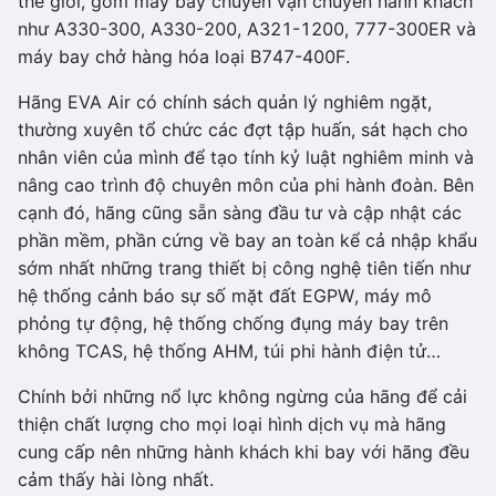
thế giới, gồm máy bay chuyên vận chuyển hành khách
như A330-300, A330-200, A321-1200, 777-300ER và
máy bay chở hàng hóa loại B747-400F.
Hãng EVA Air có chính sách quản lý nghiêm ngặt,
thường xuyên tổ chức các đợt tập huấn, sát hạch cho
nhân viên của mình để tạo tính kỷ luật nghiêm minh và
nâng cao trình độ chuyên môn của phi hành đoàn. Bên
cạnh đó, hãng cũng sẵn sàng đầu tư và cập nhật các
phần mềm, phần cứng về bay an toàn kể cả nhập khẩu
sớm nhất những trang thiết bị công nghệ tiên tiến như
hệ thống cảnh báo sự số mặt đất EGPW, máy mô
phỏng tự động, hệ thống chống đụng máy bay trên
không TCAS, hệ thống AHM, túi phi hành điện tử…
Chính bởi những nổ lực không ngừng của hãng để cải
thiện chất lượng cho mọi loại hình dịch vụ mà hãng
cung cấp nên những hành khách khi bay với hãng đều
cảm thấy hài lòng nhất.