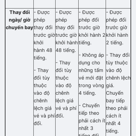
Thay đổi
- Được
- Được
- Được
- Được
ngày/ giờ
phép
phép
phép đổi
phép đổi
chuyến bay
thay đổi
thay đổi
trước giờ
trước giờ
trước giờ
trước giờ
khởi hành 2
khởi hành
khởi
khởi hành
tiếng.
2 tiếng.
hành 48
48 tiếng.
- Không áp
- Thay đổi
tiếng.
- Thay
dụng cho
tùy thuộc
- Thay
đổi tùy
những tấm
vào độ
đổi tùy
thuộc
vé mới đặt
chênh lệch
thuộc
vào độ
trong vòng
giá.
vào độ
chênh
4 tiếng.
Chuyến
chênh
lệch giá
bay tiếp
- Chuyến
lệch giá
vé và phí
theo phải
tiếp theo
vé và phí
đổi.
cách ít
phải cách ít
đổi.
nhất 4
nhất 3
tiếng.
tiếng đối