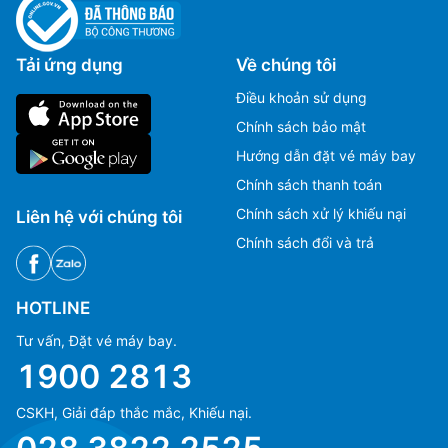
Tải ứng dụng
Về chúng tôi
Điều khoản sử dụng
Chính sách bảo mật
Hướng dẫn đặt vé máy bay
Chính sách thanh toán
Chính sách xử lý khiếu nại
Liên hệ với chúng tôi
Chính sách đổi và trả
HOTLINE
Tư vấn, Đặt vé máy bay.
1900 2813
Ms Hằng
Ms Hằng
(+84) 70 854 1213
(+84) 70 854 1213
CSKH, Giải đáp thắc mắc, Khiếu nại.
Ms Huỳnh
Ms Huỳnh
(+84) 90 295 1213
(+84) 90 295 1213