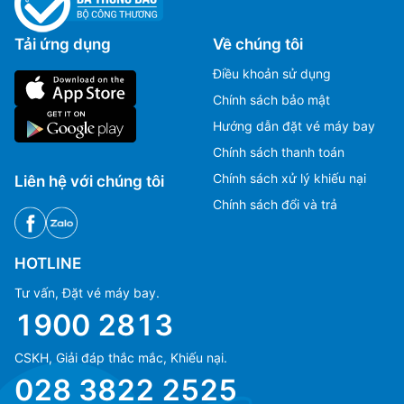
Tải ứng dụng
Về chúng tôi
Điều khoản sử dụng
Chính sách bảo mật
Hướng dẫn đặt vé máy bay
Chính sách thanh toán
Chính sách xử lý khiếu nại
Liên hệ với chúng tôi
Chính sách đổi và trả
HOTLINE
Tư vấn, Đặt vé máy bay.
1900 2813
CSKH, Giải đáp thắc mắc, Khiếu nại.
Ms Hằng
Ms Hằng
028 3822 2525
(+84) 70 854 1213
(+84) 70 854 1213