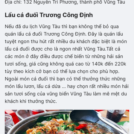
Địa chỉ: 132 Nguyễn Tri Phương, thành phố Vũng Tàu
Lẩu cá đuối Trương Công Định
Nếu đã du lịch Vũng Tàu thì bạn không thể bỏ qua
quán lẩu cá đuối Trương Công Định. Đây là quán lẩu
tuyệt ngon thu hút rất nhiều du khách đặc biệt là món
lẩu cá đuối được cho là ngon nhất Vũng Tàu.Tất cả
các món ở đây điều được chế biến từ những hải sản
tươi sống, giá cũng không quá cao từ 140k đến 220k
tùy theo kích cở bạn có thể lựa chọn cho phù hợp.
Ngoài món cá đuối thì bạn có thể thưởng thức những
món lẩu lươn, lẩu cá dứa … hay chọn rất nhiều món hải
sản tươi sống của vũng biển Vũng Tàu làm mê mệt du
khách khi thưởng thức.