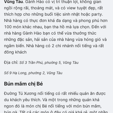
Vũng Tàu
. Gành Hào có vị trí thuận lợi, không gian
ngồi rộng rãi, thoáng mát, và có view tuyệt đẹp, rất
thích hợp cho những buổi tiệc sinh nhật hoặc party.
Nhà hàng có thực đơn khá đa dạng và phong phú hơn
100 món khác nhau, bạn tha hồ mà lựa chọn. Đến với
nhà hàng Gành Hào bạn có thể vừa thưởng thức
những đặc sản, hải sản của nhà hàng vừa hóng gió và
ngắm biển. Nhà hàng có 2 chi nhánh nổi tiếng và rất
đông khách
Địa chỉ:
Số 3 Trần Phú, phường 5, Vũng Tàu
Số 9 Hạ Long, phường 2, Vũng Tàu
Bún mắm chị Bé
Đường Tú Xương nổi tiếng có rất nhiếu quán ăn được
du khách yêu thích. Và một trong những quán khá
ngon đó là món chị Bé nổi tiếng với món bún mắm,
bún gà. Tất cả các món ở đây có giá khá rẻ, một phần