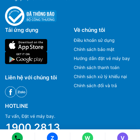
Tải ứng dụng
Về chúng tôi
Điều khoản sử dụng
Chính sách bảo mật
Hướng dẫn đặt vé máy bay
Chính sách thanh toán
Chính sách xử lý khiếu nại
Liên hệ với chúng tôi
Chính sách đổi và trả
Ms Hằng
Ms Hằng
HOTLINE
(+84) 70 854 1213
(+84) 70 854 1213
Tư vấn, Đặt vé máy bay.
Ms Huỳnh
Ms Huỳnh
(+84) 90 295 1213
(+84) 90 295 1213
1900 2813
Z
W
V
CSKH, Giải đáp thắc mắc, Khiếu nại.