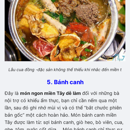
Lẫu cua đồng -đặc sản không thể thiếu khi nhắc đến miền t
5. Bánh canh
Đây là
món ngon miền Tây dễ làm
đối với những bà
nội trợ có khiếu ẩm thực, bạn chỉ cần nếm qua một
lần, sau đó ghi nhớ mùi vị và có thể “bắt chước phiên
bản gốc” một cách hoàn hảo. Món bánh canh miền
Tây được làm từ: sợi bánh canh, giò heo, bò viên, cua,
ghẹ, tôm, nước cốt dừa,… Món bánh canh chỉ thực sự