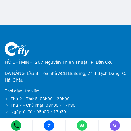
HỒ CHÍ MINH: 207 Nguyễn Thiện Thuật , P. Bàn Cờ.
ĐÀ NẴNG: Lầu 8, Tòa nhà ACB Building, 218 Bạch Đằng, Q.
Hải Châu
Thời gian làm việc
Ms Hằng
Ms Hằng
(+84) 70 854 1213
(+84) 70 854 1213
Thứ 2 - Thứ 6: 08h00 - 20h00
Thứ 7 - Chủ nhật: 08h00 - 17h30
Ms Huỳnh
Ms Huỳnh
(+84) 90 295 1213
(+84) 90 295 1213
Ngày lễ, Tết: 08h00 - 17h30
Z
W
V