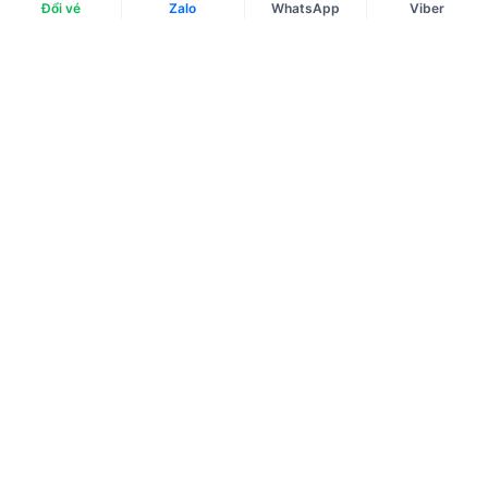
Đổi vé
Zalo
WhatsApp
Viber
Tải ứng dụng
Về chúng tôi
Điều khoản sử dụng
Chính sách bảo mật
Hướng dẫn đặt vé máy bay
Chính sách thanh toán
Chính sách xử lý khiếu nại
Liên hệ với chúng tôi
Chính sách đổi và trả
HOTLINE
Tư vấn, Đặt vé máy bay.
1900 2813
CSKH, Giải đáp thắc mắc, Khiếu nại.
028 3822 2525