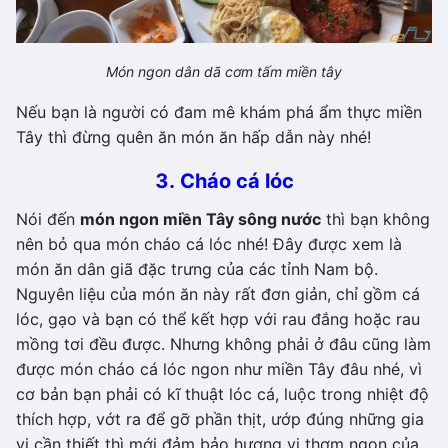
Món ngon dân dã cơm tấm miền tây
Nếu bạn là người có đam mê khám phá ẩm thực miền
Tây thì đừng quên ăn món ăn hấp dẫn này nhé!
3. Cháo cá lóc
Nói đến
món ngon miền Tây sông nước
thì bạn không
nên bỏ qua món cháo cá lóc nhé! Đây được xem là
món ăn dân giã đặc trưng của các tỉnh Nam bộ.
Nguyên liệu của món ăn này rất đơn giản, chỉ gồm cá
lóc, gạo và bạn có thể kết hợp với rau đắng hoặc rau
mồng tơi đều được. Nhưng không phải ở đâu cũng làm
được món cháo cá lóc ngon như miền Tây đâu nhé, vì
cơ bản bạn phải có kĩ thuật lóc cá, luộc trong nhiệt độ
thích hợp, vớt ra để gỡ phần thịt, ướp đúng những gia
vị cần thiết thì mới đảm bảo hương vị thơm ngon của