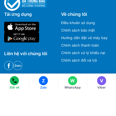
Tải ứng dụng
Về chúng tôi
Điều khoản sử dụng
Chính sách bảo mật
Hướng dẫn đặt vé máy bay
Chính sách thanh toán
Ms Hằng
Ms Hằng
Chính sách xử lý khiếu nại
Liên hệ với chúng tôi
(+84) 70 854 1213
(+84) 70 854 1213
Chính sách đổi và trả
Ms Huỳnh
Ms Huỳnh
(+84) 90 295 1213
(+84) 90 295 1213
HOTLINE
Z
W
V
Tư vấn, Đặt vé máy bay.
Đổi vé
Zalo
WhatsApp
Viber
1900 2813
CSKH, Giải đáp thắc mắc, Khiếu nại.
028 3822 2525