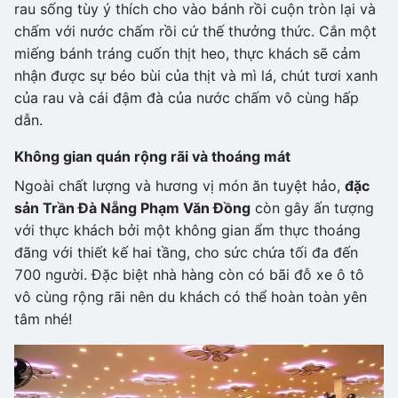
rau sống tùy ý thích cho vào bánh rồi cuộn tròn lại và
chấm với nước chấm rồi cứ thế thưởng thức. Cắn một
miếng bánh tráng cuốn thịt heo, thực khách sẽ cảm
nhận được sự béo bùi của thịt và mì lá, chút tươi xanh
của rau và cái đậm đà của nước chấm vô cùng hấp
dẫn.
Không gian quán rộng rãi và thoáng mát
Ngoài chất lượng và hương vị món ăn tuyệt hảo,
đặc
sản Trần Đà Nẵng Phạm Văn Đồng
còn gây ấn tượng
với thực khách bởi một không gian ẩm thực thoáng
đãng với thiết kế hai tầng, cho sức chứa tối đa đến
700 người. Đặc biệt nhà hàng còn có bãi đỗ xe ô tô
vô cùng rộng rãi nên du khách có thể hoàn toàn yên
tâm nhé!