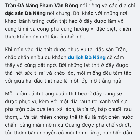
Trần Đà Nẵng Phạm Văn Đồng
nói riêng và các địa chỉ
đặc sản Đà Nẵng
nói chung. Bởi khác với những nơi
khác, bánh tráng cuốn thịt heo ở đây được làm vô
cùng tỉ mỉ và công phu cùng hương vị đặc biệt, khiến
thực khách ăn một lần là nhớ mãi.
Khi nhìn vào đĩa thịt được phục vụ tại đặc sản Trần,
chắc chắn nhiều du khách
du lịch Đà Nẵng
sẽ cảm
thấy vô cùng bất ngờ. Bởi những lát thịt ở đây được
thái hết sức tỉ mỉ và khéo léo, mỗi miếng đều tăm tắp
với giữa hai đầu thịt nạc là một lớp mỡ trắng ngà.
Mỗi phần bánh tráng cuốn thịt heo ở đây cũng sẽ
được phục vụ kèm với một đĩa rau tươi xanh với sự
pha trộn của dưa leo, xà lách, lá tía tô, bắp chuối, rau
thơm,... Và tất nhiên không thể thiếu là một chén nước
chấm bằng mắm nêm xứ Quảng được pha chế với ớt,
tỏi, thơm băm nhuyễn có mùi thơm lừng, cực hấp dẫn.