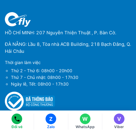
HỒ CHÍ MINH: 207 Nguyễn Thiện Thuật , P. Bàn Cờ.
ĐÀ NẴNG: Lầu 8, Tòa nhà ACB Building, 218 Bạch Đằng, Q.
Hải Châu
Thời gian làm việc
Thứ 2 - Thứ 6: 08h00 - 20h00
Thứ 7 - Chủ nhật: 08h00 - 17h30
Ngày lễ, Tết: 08h00 - 17h30
Ms Hằng
Ms Hằng
(+84) 70 854 1213
(+84) 70 854 1213
Ms Huỳnh
Ms Huỳnh
(+84) 90 295 1213
(+84) 90 295 1213
Tải ứng dụng
Về chúng tôi
Z
W
V
Điều khoản sử dụng
Đổi vé
Zalo
WhatsApp
Viber
Chính sách bảo mật