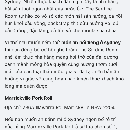
Sydney. Nhiều thực khách đánh giá đây là nhà hàng
hải sản tươi ngon nhất của nước Úc. The Sardine
Room tự hào có vô số các món hải sản nướng, cá hồi
hun khói cầu vồng, backstrap thịt cừu nướng với củ
cải đường, đậu lăng, cà tím và chermoula sữa chua.
Vì thế nếu muốn nếm thử
món ăn nổi tiếng ở sydney
thì bạn đừng bỏ cơ hội ghé thăm The Sardine Room
nhé, ẩm thực nhà hàng mang hơi thở của đại dương
xanh mênh mông hòa quyện cùng hương thơm tươi
mát của các loại thảo mộc, gia vị đã tạo nên bản âm
hưởng vị giác vô cùng hoàn hảo khiến thực khách khó
lòng mà quên được.
Marrickville Pork Roll
Địa chỉ: 236A Illawarra Rd, Marrickville NSW 2204
Nếu bạn muốn ăn bánh mì ở Sydney ngon bổ rẻ thì
cửa hàng Marrickville Pork Roll là sự lựa chọn số 1,