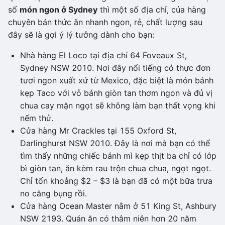
số
món ngon ở Sydney
thì một số địa chỉ, của hàng
chuyên bán thức ăn nhanh ngon, rẻ, chất lượng sau
đây sẽ là gợi ý lý tưởng dành cho bạn:
Nhà hàng El Loco tại địa chỉ 64 Foveaux St,
Sydney NSW 2010. Nơi đây nổi tiếng có thực đơn
tươi ngon xuất xứ từ Mexico, đặc biệt là món bánh
kẹp Taco với vỏ bánh giòn tan thơm ngon và đủ vị
chua cay mặn ngọt sẽ không làm bạn thất vọng khi
nếm thử.
Cửa hàng Mr Crackles tại 155 Oxford St,
Darlinghurst NSW 2010. Đây là nơi mà bạn có thể
tìm thấy những chiếc bánh mì kẹp thịt ba chỉ có lớp
bì giòn tan, ăn kèm rau trộn chua chua, ngọt ngọt.
Chỉ tốn khoảng $2 – $3 là bạn đã có một bữa trưa
no căng bụng rồi.
Cửa hàng Ocean Master nằm ở 51 King St, Ashbury
NSW 2193. Quán ăn có thâm niên hơn 20 năm