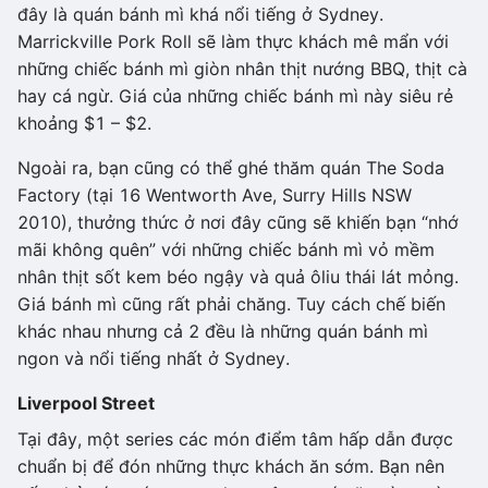
đây là quán bánh mì khá nổi tiếng ở Sydney.
Marrickville Pork Roll sẽ làm thực khách mê mẩn với
những chiếc bánh mì giòn nhân thịt nướng BBQ, thịt cà
hay cá ngừ. Giá của những chiếc bánh mì này siêu rẻ
khoảng $1 – $2.
Ngoài ra, bạn cũng có thể ghé thăm quán The Soda
Factory (tại 16 Wentworth Ave, Surry Hills NSW
2010), thưởng thức ở nơi đây cũng sẽ khiến bạn “nhớ
mãi không quên” với những chiếc bánh mì vỏ mềm
nhân thịt sốt kem béo ngậy và quả ôliu thái lát mỏng.
Giá bánh mì cũng rất phải chăng. Tuy cách chế biến
khác nhau nhưng cả 2 đều là những quán bánh mì
ngon và nổi tiếng nhất ở Sydney.
Liverpool Street
Tại đây, một series các món điểm tâm hấp dẫn được
chuẩn bị để đón những thực khách ăn sớm. Bạn nên