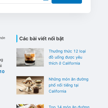
món
Các bài viết nổi bật
Thưởng thức 12 loại
đồ uống được yêu
ng
thích ở California
i
 10
Những món ăn đường
phố nổi tiếng tại
California
Top 14 món ăn đường