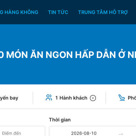
G HÀNG KHÔNG
TIN TỨC
TRUNG TÂM HỖ TRỢ
0 MÓN ĂN NGON HẤP DẪN Ở 
yến bay
1 Hành khách
Phổ
Thời gian