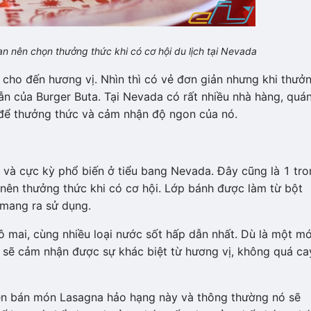
n nên chọn thưởng thức khi có cơ hội du lịch tại Nevada
cho đến hương vị. Nhìn thì có vẻ đơn giản nhưng khi thưở
n của Burger Buta. Tại Nevada có rất nhiều nhà hàng, quá
 để thưởng thức và cảm nhận độ ngon của nó.
 và cực kỳ phổ biến ở tiểu bang Nevada. Đây cũng là 1 tr
ên thưởng thức khi có cơ hội. Lớp bánh được làm từ bột
 mang ra sử dụng.
 mai, cùng nhiều loại nước sốt hấp dẫn nhất. Dù là một m
 sẽ cảm nhận được sự khác biệt từ hương vị, không quá ca
ên bán món Lasagna hảo hạng này và thông thường nó sẽ