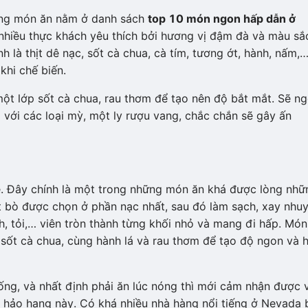
hững món ăn nằm ở danh sách
top 10 món ngon hấp dẫn ở
nhiều thực khách yêu thích bởi hương vị đậm đà và màu sắ
 là thịt dê nạc, sốt cà chua, cà tím, tương ớt, hành, nấm,
khi chế biến.
một lớp sốt cà chua, rau thơm để tạo nên độ bắt mắt. Sẽ n
ới các loại mỳ, một ly rượu vang, chắc chắn sẽ gây ấn
be. Đây chính là một trong những món ăn khá được lòng nhữ
hịt bò được chọn ở phần nạc nhất, sau đó làm sạch, xay nhuy
nh, tỏi,… viên tròn thành từng khối nhỏ và mang đi hấp. Món
p sốt cà chua, cùng hành lá và rau thơm để tạo độ ngon và 
ng, và nhất định phải ăn lúc nóng thì mới cảm nhận được v
hảo hạng này. Có khá nhiều nhà hàng nổi tiếng ở Nevada 