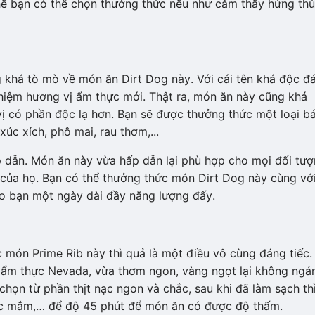
hế bạn có thể chọn thưởng thức nếu như cảm thấy hứng thú
 khá tò mò về món ăn Dirt Dog này. Với cái tên khá độc đ
hiệm hương vị ẩm thực mới. Thật ra, món ăn này cũng khá
 có phần độc lạ hơn. Bạn sẽ được thưởng thức một loại b
xúc xích, phô mai, rau thơm,...
 dẫn. Món ăn này vừa hấp dẫn lại phù hợp cho mọi đối tư
của họ. Bạn có thể thưởng thức món Dirt Dog này cùng vớ
ho bạn một ngày dài đầy năng lượng đấy.
 món Prime Rib này thì quả là một điều vô cùng đáng tiếc.
 ẩm thực Nevada, vừa thơm ngon, vàng ngọt lại không ngán
họn từ phần thịt nạc ngon và chắc, sau khi đã làm sạch th
nước mắm,… để độ 45 phút để món ăn có được độ thấm.