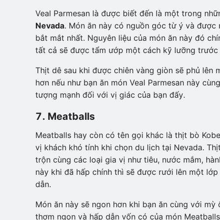
Veal Parmesan là được biết đến là một trong n
Nevada
. Món ăn này có nguồn góc từ ý và được 
bắt mắt nhất. Nguyên liệu của món ăn này đó chính
tất cả sẽ được tẩm ướp một cách kỹ lưỡng trước 
Thịt dê sau khi được chiên vàng giòn sẽ phủ lên 
hơn nếu như bạn ăn món Veal Parmesan này cùng v
tượng mạnh đối với vị giác của bạn đấy.
7. Meatballs
Meatballs hay còn có tên gọi khác là thịt bò Ko
vị khách khó tính khi chọn du lịch tại Nevada. T
trộn cùng các loại gia vị như tiêu, nước mắm, hà
này khi đã hấp chính thì sẽ được rưới lên một lớ
dẫn.
Món ăn này sẽ ngon hơn khi bạn ăn cùng với mỳ ố
thơm ngon và hấp dẫn vốn có của món Meatballs 