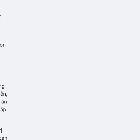
c
…
gon
ng
ễn,
 ăn
hấp
ị
bán