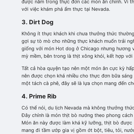
được nằm trong thực đơn các món ăn chính. Vì t
với việc khám phá ẩm thực tại Nevada.
3. Dirt Dog
Không ít thực khách khi chưa thưởng thức thường
gợi sự tò mò cho những thực khách muốn trải ng
giống với món Hot dog ở Chicago nhưng hương vị
mỳ mềm, bên trong là thịt xông khói, kết hợp với 
Tất cả hòa quyện tạo nên một món ăn cực kỳ hấp
nên được chọn khá nhiều cho thực đơn bữa sáng 
một tách cà phê, đây sẽ là lựa chọn mang đến c
4. Prime Rib
Có thể nói, du lịch Nevada mà không thưởng thức
Đây chính là món thịt bò nướng theo phong cách
Món ăn này được làm khá kỹ lưỡng, thịt bò được c
mang đi tầm ướp gia vị gồm ớt bột, tiêu, tỏi, 