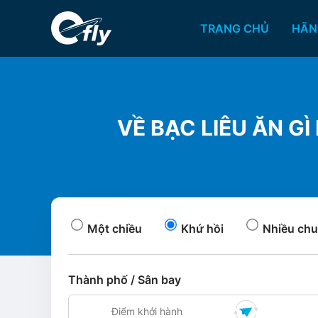
TRANG CHỦ
HÃN
VỀ BẠC LIÊU ĂN G
Một chiều
Khứ hồi
Nhiều chu
Thành phố / Sân bay