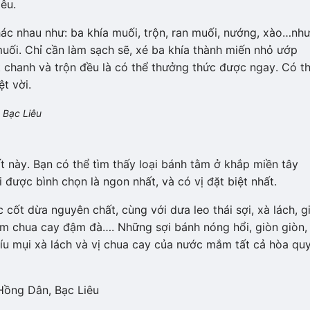
êu.
hác nhau như: ba khía muối, trộn, ran muối, nướng, xào…nh
uối. Chỉ cần làm sạch sẽ, xé ba khía thành miến nhỏ ướp
ốt chanh và trộn đều là có thể thưởng thức được ngay. Có t
t vời.
 Bạc Liêu
t này. Bạn có thể tìm thấy loại bánh tằm ở khắp miền tây
được bình chọn là ngon nhất, và có vị đặt biệt nhất.
ốt dừa nguyên chất, cùng với dưa leo thái sợi, xà lách, g
m chua cay đậm đà…. Những sợi bánh nóng hổi, giòn giòn,
íu mụi xà lách và vị chua cay của nước mắm tất cả hòa qu
Hồng Dân, Bạc Liêu