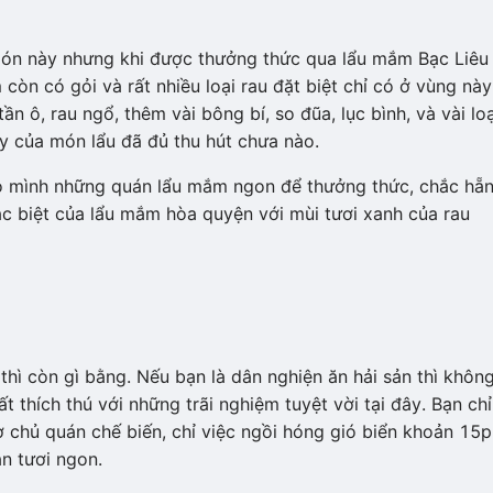
món này nhưng khi được thưởng thức qua lẩu mắm Bạc Liêu
còn có gỏi và rất nhiều loại rau đặt biệt chỉ có ở vùng này
tần ô, rau ngổ, thêm vài bông bí, so đũa, lục bình, và vài loạ
ây của món lẩu đã đủ thu hút chưa nào.
ho mình những quán lẩu mắm ngon để thưởng thức, chắc hẵ
c biệt của lẩu mắm hòa quyện với mùi tươi xanh của rau
thì còn gì bằng. Nếu bạn là dân nghiện ăn hải sản thì khôn
t thích thú với những trãi nghiệm tuyệt vời tại đây. Bạn chỉ
ờ chủ quán chế biến, chỉ việc ngồi hóng gió biển khoản 15p
n tươi ngon.