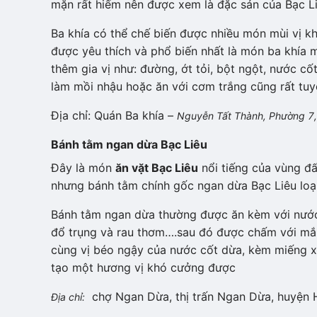
mặn rất hiếm nên được xem là đặc sản của Bạc Li
Ba khía có thể chế biến được nhiều món mùi vị k
được yêu thích và phổ biến nhất là món ba khía m
thêm gia vị như: đường, ớt tỏi, bột ngột, nước c
làm mồi nhậu hoặc ăn với cơm trắng cũng rất tuyệ
Địa chỉ: Quán Ba khía –
Nguyễn Tất Thành, Phường 7,
Bánh tằm ngan dừa Bạc Liêu
Đây là món
ăn vặt Bạc Liêu
nổi tiếng của vùng đấ
nhưng bánh tằm chính gốc ngan dừa Bạc Liêu loại 
Bánh tằm ngan dừa thường được ăn kèm với nước c
đổ trụng và rau thơm….sau đó được chấm với mắ
cùng vị béo ngậy của nước cốt dừa, kèm miếng x
tạo một hương vị khó cưởng được
chợ Ngan Dừa, thị trấn Ngan Dừa, huyện 
Địa chỉ: