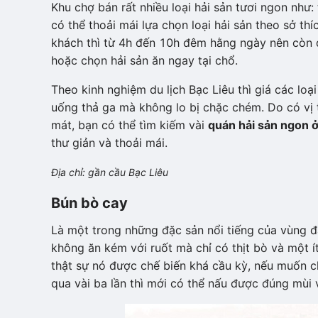
Khu chợ bán rất nhiều loại hải sản tươi ngon như: 
có thể thoải mái lựa chọn loại hải sản theo sở t
khách thì từ 4h đến 10h đêm hằng ngày nên còn 
hoặc chọn hải sản ăn ngay tại chổ.
Theo kinh nghiệm du lịch Bạc Liêu thì giá các lo
uống thả ga mà không lo bị chặc chém. Do có vị 
mát, bạn có thể tìm kiếm vài
quán hải sản ngon ở
thư giản và thoải mái.
Địa chỉ: gần cầu Bạc Liêu
Bún bò cay
Là một trong những đặc sản nổi tiếng của vùng đ
không ăn kém với ruốt mà chỉ có thịt bò và một í
thật sự nó được chế biến khá cầu kỳ, nếu muốn c
qua vài ba lần thì mới có thể nấu được đúng mùi 