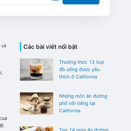
y về
Các bài viết nổi bật
Thưởng thức 12 loại
đồ uống được yêu
y,
thích ở California
n
Những món ăn đường
phố nổi tiếng tại
California
 cua
ất
Top 14 món ăn đường