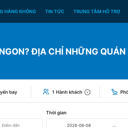
G HÀNG KHÔNG
TIN TỨC
TRUNG TÂM HỖ TRỢ
Ì NGON? ĐỊA CHỈ NHỮNG QUÁN
yến bay
1 Hành khách
Phổ
Thời gian