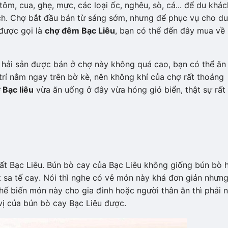
tôm, cua, ghẹ, mực, các loại ốc, nghêu, sò, cá... để du khác
hích. Chợ bắt đầu bán từ sáng sớm, nhưng để phục vụ cho du
được gọi là
chợ đêm Bạc Liêu
, bạn có thể đến đây mua về
ại hải sản được bán ở chợ này không quá cao, bạn có thể ăn
trí nằm ngay trên bờ kè, nên không khí của chợ rất thoáng
 Bạc liêu
vừa ăn uống ở đây vừa hóng gió biển, thật sự rất
ất Bạc Liêu. Bún bò cay của Bạc Liêu không giống bún bò 
t sa tế cay. Nói thì nghe có vẻ món này khá đơn giản nhưn
hế biến món này cho gia đình hoặc người thân ăn thì phải 
vị của bún bò cay Bạc Liêu được.