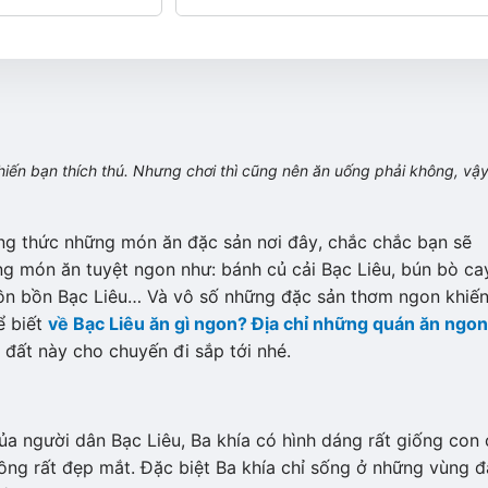
hiến bạn thích thú. Nhưng chơi thì cũng nên ăn uống phải không, vậ
ởng thức những món ăn đặc sản nơi đây, chắc chắc bạn sẽ
g món ăn tuyệt ngon như: bánh củ cải Bạc Liêu, bún bò ca
bồn bồn Bạc Liêu… Và vô số những đặc sản thơm ngon khiế
ể biết
về Bạc Liêu ăn gì ngon? Địa chỉ những quán ăn ngon
đất này cho chuyến đi sắp tới nhé.
ủa người dân Bạc Liêu, Ba khía có hình dáng rất giống con
ng rất đẹp mắt. Đặc biệt Ba khía chỉ sống ở những vùng đ