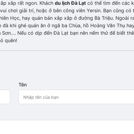
xắp xắp rất ngon. Khách
du lịch Đà Lạt
có thể tìm đến các 
 chơi giải trí, hoặc ở bên công viên Yersin. Bạn cũng có 
iên Học, hay quán bán xắp xắp ở đường Bà Triệu. Ngoài ra
m đà khi ghé quán ăn ở ngã ba Chùa, hồ Hoàng Văn Thụ ha
h Sơn…. Nếu có dịp đến Đà Lạt bạn nên nếm thử để biết th
hó quên!
Tên