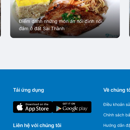
Điểm danh những món ăn nổi đình nổi
đám ở đất Sài Thành
Tải ứng dụng
Về chúng tô
Điều khoản s
Chính sách b
Liên hệ với chúng tôi
Hướng dẫn đặ