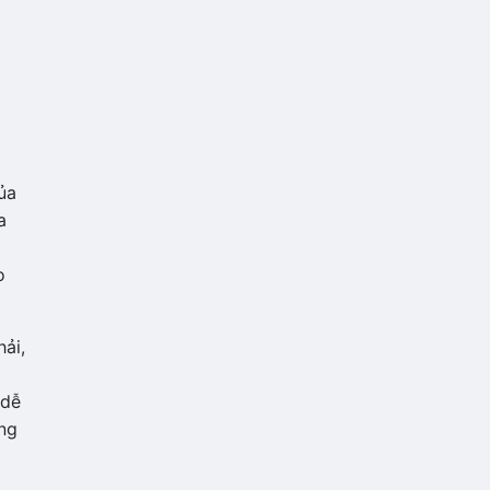
ủa
a
o
ải,
 dễ
ng