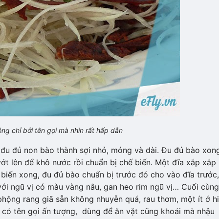
ng chỉ bởi tên gọi mà nhìn rất hấp dẫn
 đu đủ non bào thành sợi nhỏ, mỏng và dài. Đu đủ bào xon
 lên để khô nước rồi chuẩn bị chế biến. Một đĩa xắp xắp
ế biến xong, đu đủ bào chuẩn bị trước đó cho vào đĩa trước,
với ngũ vị có màu vàng nâu, gan heo rim ngũ vị… Cuối cùng
 phộng rang giã sẵn không nhuyễn quá, rau thơm, một ít ớ h
 có tên gọi ấn tượng, dùng để ăn vặt cũng khoái mà nhậu