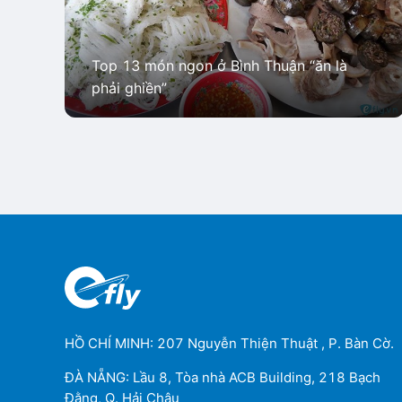
Top 13 món ngon ở Bình Thuận “ăn là
phải ghiền”
HỒ CHÍ MINH: 207 Nguyễn Thiện Thuật , P. Bàn Cờ.
ĐÀ NẴNG: Lầu 8, Tòa nhà ACB Building, 218 Bạch
Đằng, Q. Hải Châu