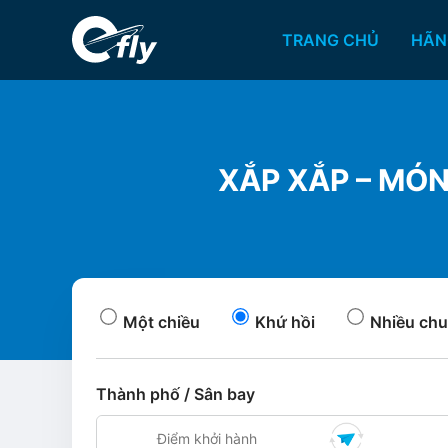
TRANG CHỦ
HÃN
XẮP XẮP – MÓN
Một chiều
Khứ hồi
Nhiều chu
Thành phố / Sân bay