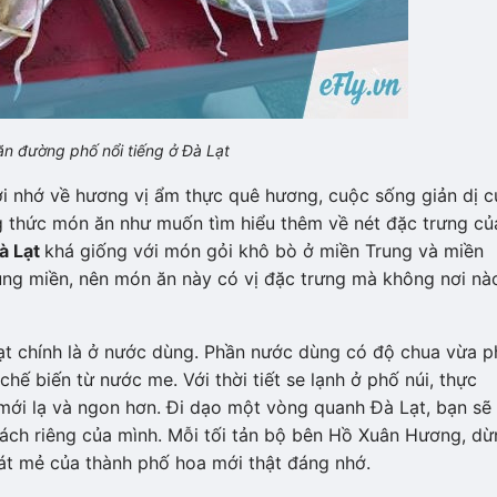
n đường phố nổi tiếng ở Đà Lạt
i nhớ về hương vị ẩm thực quê hương, cuộc sống giản dị c
g thức món ăn như muốn tìm hiểu thêm về nét đặc trưng củ
à Lạt
khá giống với món gỏi khô bò ở miền Trung và miền
ng miền, nên món ăn này có vị đặc trưng mà không nơi nà
t chính là ở nước dùng. Phần nước dùng có độ chua vừa ph
 biến từ nước me. Với thời tiết se lạnh ở phố núi, thực
mới lạ và ngon hơn. Đi dạo một vòng quanh Đà Lạt, bạn sẽ
ách riêng của mình. Mỗi tối tản bộ bên Hồ Xuân Hương, dừ
át mẻ của thành phố hoa mới thật đáng nhớ.