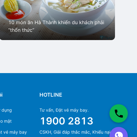
10 món ăn Hà Thành khiến du khách phải
“thổn thức”
i
HOTLINE
ử dụng
Tư vấn, Đặt vé máy bay.
1900 2813
ảo mật
Ms Hằng
t vé máy bay
CSKH, Giải đáp thắc mắc, Khiếu nại.
(+84) 70 854 1213