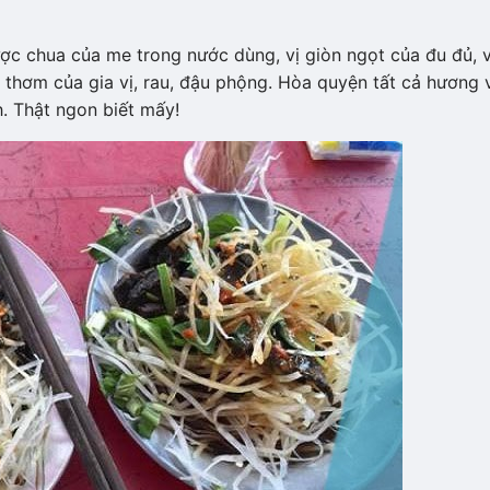
c chua của me trong nước dùng, vị giòn ngọt của đu đủ, v
i thơm của gia vị, rau, đậu phộng. Hòa quyện tất cả hương 
h. Thật ngon biết mấy!