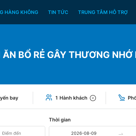
G HÀNG KHÔNG
TIN TỨC
TRUNG TÂM HỖ TRỢ
 ĂN BỔ RẺ GÂY THƯƠNG NHỚ 
yến bay
1 Hành khách
Phổ
Thời gian