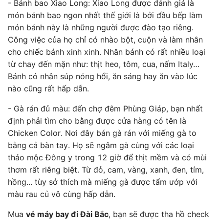
- Bánh bao Xiao Long: Xiao Long được đánh giá là
món bánh bao ngon nhất thế giới là bởi đầu bếp làm
món bánh này là những người được đào tạo riêng.
Công việc của họ chỉ có nhào bột, cuộn và làm nhân
cho chiếc bánh xinh xinh. Nhân bánh có rất nhiều loại
từ chay đến mặn như: thịt heo, tôm, cua, nấm Italy…
Bánh có nhân súp nóng hổi, ăn sáng hay ăn vào lúc
nào cũng rất hấp dẫn.
- Gà rán đủ màu: đến chợ đêm Phùng Giáp, bạn nhất
định phải tìm cho bằng được cửa hàng có tên là
Chicken Color. Nơi đây bán gà rán với miếng gà to
bằng cả bàn tay. Họ sẽ ngâm gà cùng với các loại
thảo mộc Đông y trong 12 giờ để thịt mềm và có mùi
thơm rất riêng biệt. Từ đỏ, cam, vàng, xanh, đen, tím,
hồng... tùy sở thích mà miếng gà được tẩm ướp với
màu rau củ vô cùng hấp dẫn.
Mua
vé máy bay đi Đài Bắc
, bạn sẽ được tha hồ check