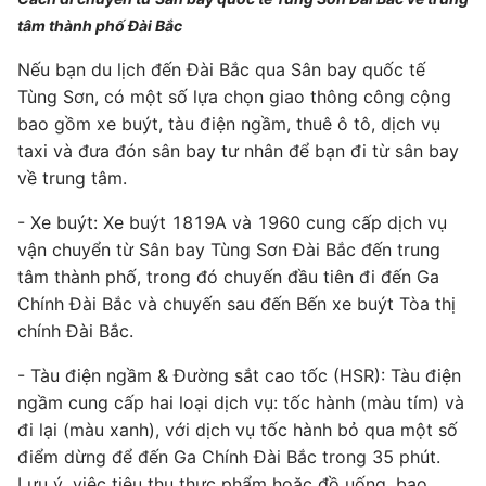
tâm thành phố Đài Bắc
Nếu bạn du lịch đến Đài Bắc qua Sân bay quốc tế
Tùng Sơn, có một số lựa chọn giao thông công cộng
bao gồm xe buýt, tàu điện ngầm, thuê ô tô, dịch vụ
taxi và đưa đón sân bay tư nhân để bạn đi từ sân bay
về trung tâm.
- Xe buýt: Xe buýt 1819A và 1960 cung cấp dịch vụ
vận chuyển từ Sân bay Tùng Sơn Đài Bắc đến trung
tâm thành phố, trong đó chuyến đầu tiên đi đến Ga
Chính Đài Bắc và chuyến sau đến Bến xe buýt Tòa thị
chính Đài Bắc.
- Tàu điện ngầm & Đường sắt cao tốc (HSR): Tàu điện
ngầm cung cấp hai loại dịch vụ: tốc hành (màu tím) và
đi lại (màu xanh), với dịch vụ tốc hành bỏ qua một số
điểm dừng để đến Ga Chính Đài Bắc trong 35 phút.
Lưu ý, việc tiêu thụ thực phẩm hoặc đồ uống, bao