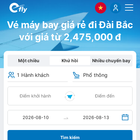
Vé máy bay giá rẻ đi Đài Bắc
với giá từ 2,475,000 đ
Một chiều
Khứ hồi
Nhiều chuyến bay
1 Hành khách
Phổ thông
Tìm kiếm