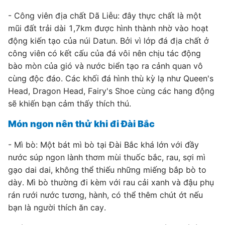
- Công viên địa chất Dã Liễu: đây thực chất là một
mũi đất trải dài 1,7km được hình thành nhờ vào hoạt
động kiến tạo của núi Datun. Bởi vì lớp đá địa chất ở
công viên có kết cấu của đá vôi nên chịu tác động
bào mòn của gió và nước biển tạo ra cảnh quan vô
cùng độc đáo. Các khối đá hình thù kỳ lạ như Queen's
Head, Dragon Head, Fairy's Shoe cùng các hang động
sẽ khiến bạn cảm thấy thích thú.
Món ngon nên thử khi đi Đài Bắc
- Mì bò: Một bát mì bò tại Đài Bắc khá lớn với đầy
nước súp ngon lành thơm mùi thuốc bắc, rau, sợi mì
gạo dai dai, không thể thiếu những miếng bắp bò to
dày. Mì bò thường đi kèm với rau cải xanh và đậu phụ
rán rưới nước tương, hành, có thể thêm chút ớt nếu
bạn là người thích ăn cay.