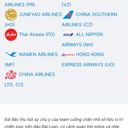
AIRLINES (PR)
(VZ)
JUNEYAO AIRLINES
CHINA SOUTHERN
(HO)
AIRLINES (CZ)
Thai Airasia (FD)
ALL NIPPON
AIRWAYS (NH)
XIAMEN AIRLINES
HONG KONG
(MF)
EXPRESS AIRWAYS (UO)
CHINA AIRLINES
LTD. (CI)
Đài Bắc thu hút sự chú ý của team cuồng chân nhờ sở hữu vị trí
chiến lược trên đảo Đài Loan, có cảnh quan thơ mộng và nhịp