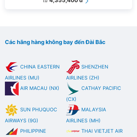
4,355,400 đ
từ
Các hãng hàng không bay đến Đài Bắc
CHINA EASTERN
SHENZHEN
AIRLINES (MU)
AIRLINES (ZH)
AIR MACAU (NX)
CATHAY PACIFIC
(CX)
SUN PHUQUOC
MALAYSIA
AIRWAYS (9G)
AIRLINES (MH)
PHILIPPINE
THAI VIETJET AIR