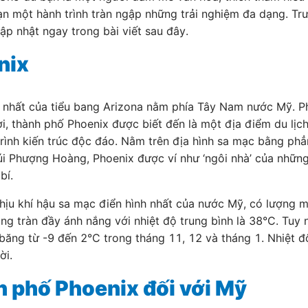
 một hành trình tràn ngập những trải nghiệm đa dạng. Trướ
p nhật ngay trong bài viết sau đây.
nix
n nhất của tiểu bang Arizona nằm phía Tây Nam nước Mỹ. P
, thành phố Phoenix được biết đến là một địa điểm du lịc
rình kiến trúc độc đáo. Nằm trên địa hình sa mạc bằng phẳn
 Phượng Hoàng, Phoenix được ví như ‘ngôi nhà’ của những 
bí.
hịu khí hậu sa mạc điển hình nhất của nước Mỹ, có lượng 
g tràn đầy ánh nắng với nhiệt độ trung bình là 38°C. Tuy n
ng từ -9 đến 2°C trong tháng 11, 12 và tháng 1. Nhiệt độ
ời.
 phố Phoenix đối với Mỹ