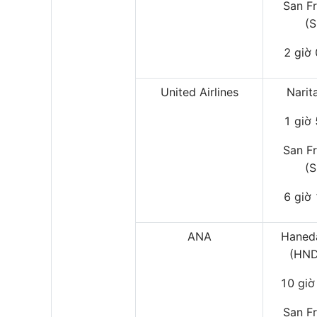
San F
(
2 giờ
United Airlines
Narit
1 giờ
San F
(
6 giờ
ANA
Haned
(HND
10 giờ
San F