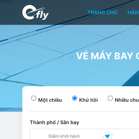
TRANG CHỦ
HÃN
VÉ MÁY BAY G
Một chiều
Khứ hồi
Nhiều chu
Thành phố / Sân bay