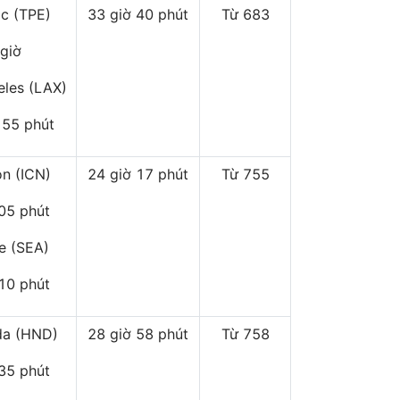
ắc (TPE)
33 giờ 40 phút
Từ 683
 giờ
eles (LAX)
 55 phút
on (ICN)
24 giờ 17 phút
Từ 755
 05 phút
le (SEA)
 10 phút
a (HND)
28 giờ 58 phút
Từ 758
 35 phút