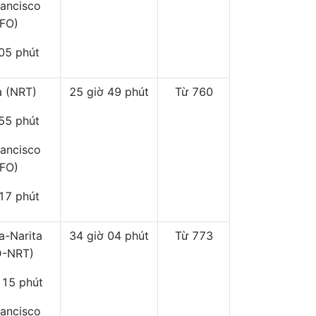
rancisco
SFO)
 05 phút
a (NRT)
25 giờ 49 phút
Từ 760
 55 phút
rancisco
SFO)
 17 phút
a-Narita
34 giờ 04 phút
Từ 773
-NRT)
 15 phút
rancisco