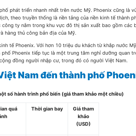
phố phát triển nhanh nhất trên nước Mỹ. Phoenix cũng là v
ịch, theo truyền thống là nền tảng của nền kinh tế thành ph
công ty nằm trong khu vực đô thị sản xuất bao gồm các bộ
 và hàng thủ công bản địa của Mỹ.
 kinh tế Phoenix. Với hơn 10 triệu du khách từ khắp nước M
h phố Phoenix tiếp tục là một trung tâm nghỉ dưỡng quan tr
 cộng đồng người nhập cư, trong đó có người Việt Nam.
 Việt Nam đến thành phố Phoen
ột số hành trình phổ biến (giá tham khảo một chiều)
gian quá
Thời gian bay
Giá tham
ảnh
khảo
(USD)