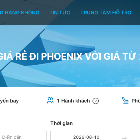
G HÀNG KHÔNG
TIN TỨC
TRUNG TÂM HỖ TRỢ
IÁ RẺ ĐI PHOENIX VỚI GIÁ TỪ
yến bay
1 Hành khách
Phổ
Thời gian