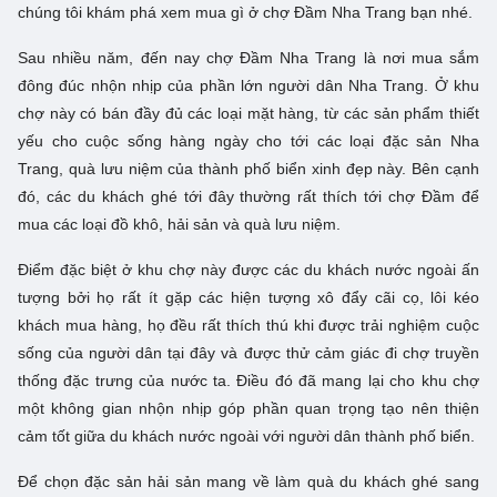
chúng tôi khám phá xem mua gì ở chợ Đầm Nha Trang bạn nhé.
Sau nhiều năm, đến nay chợ Đầm Nha Trang là nơi mua sắm
đông đúc nhộn nhịp của phần lớn người dân Nha Trang. Ở khu
chợ này có bán đầy đủ các loại mặt hàng, từ các sản phẩm thiết
yếu cho cuộc sống hàng ngày cho tới các loại đặc sản Nha
Trang, quà lưu niệm của thành phố biển xinh đẹp này. Bên cạnh
đó, các du khách ghé tới đây thường rất thích tới chợ Đầm để
mua các loại đồ khô, hải sản và quà lưu niệm.
Điểm đặc biệt ở khu chợ này được các du khách nước ngoài ấn
tượng bởi họ rất ít gặp các hiện tượng xô đẩy cãi cọ, lôi kéo
khách mua hàng, họ đều rất thích thú khi được trải nghiệm cuộc
sống của người dân tại đây và được thử cảm giác đi chợ truyền
thống đặc trưng của nước ta. Điều đó đã mang lại cho khu chợ
một không gian nhộn nhịp góp phần quan trọng tạo nên thiện
cảm tốt giữa du khách nước ngoài với người dân thành phố biển.
Để chọn đặc sản hải sản mang về làm quà du khách ghé sang