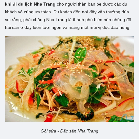
khi đi du lịch Nha Trang
cho người thân bạn bè được các du
khách vô cùng ưa thích. Du khách đến nơi đây vẫn thường đùa
vui rằng, phải chăng Nha Trang là thành phố biển nên những đồ
hải sản ở đây luôn tươi ngon và mang một mùi vị độc đáo riêng.
Gỏi sứa - Đặc sản Nha Trang