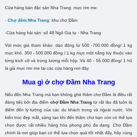
Cửa hàng bán đặc sản Nha Trang: mực rim me:
-
Chợ đêm Nha Trang
: khu chợ Đầm
-Cửa hàng hải sản: số 48 Ngô Gia tự - Nha Trang
Với mức giá tham khảo: dao động từ 500 -700.000 đồng/ 1 kg
mực khô, 350 - 500.000 đồng / 1 kg mực một nắng tùy thuộc vào
từng kích cỡ và trọng lượng mỗi hộp. Và 40 - 55.000 đồng/ 1 hũ
là giá mực rim me tại các cửa hàng nơi đây.
Mua gì ở chợ Đầm Nha Trang
Nếu đến Nha Trang mà bạn không ghé thăm chợ Đầm là điều rất
đáng tiếc bởi địa điểm
chợ Đầm Nha Trang
từ rất lâu đã luôn là
điểm đến lý tưởng của các du khách trong và ngoài nước. Với
kiến trúc đẹp mắt, sáng tạo khi đến thăm chợ bạn còn có thể lựa
chọn được rất nhiều hàng hóa phong phú đa dạng. Chợ Đầm
chính là nơi giúp bạn có thể lựa chọn quà tốt nhất đấy, hãy cùng