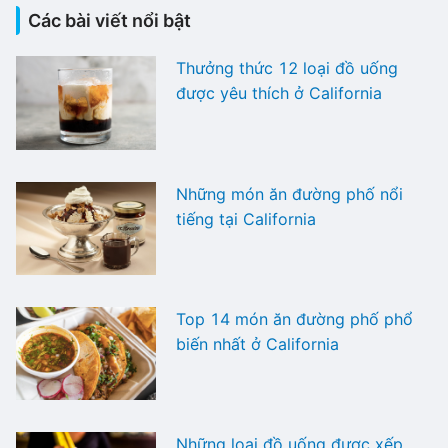
Các bài viết nổi bật
Thưởng thức 12 loại đồ uống
được yêu thích ở California
Những món ăn đường phố nổi
tiếng tại California
Top 14 món ăn đường phố phổ
biến nhất ở California
Những loại đồ uống được xếp