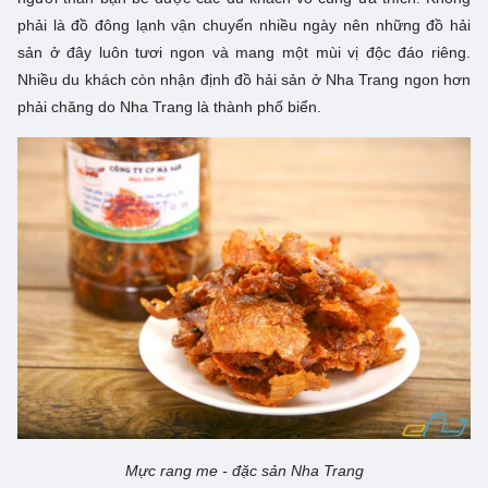
phải là đồ đông lạnh vận chuyển nhiều ngày nên những đồ hải
sản ở đây luôn tươi ngon và mang một mùi vị độc đáo riêng.
Nhiều du khách còn nhận định đồ hải sản ở Nha Trang ngon hơn
phải chăng do Nha Trang là thành phố biển.
Mực rang me - đặc sản Nha Trang