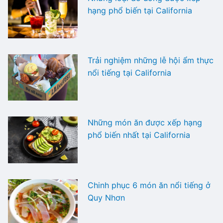
hạng phổ biến tại California
Trải nghiệm những lễ hội ẩm thực
nổi tiếng tại California
Những món ăn được xếp hạng
phổ biến nhất tại California
Chinh phục 6 món ăn nổi tiếng ở
Quy Nhơn