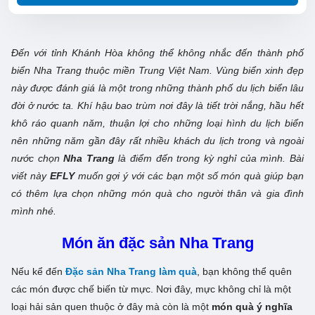
Đến với tỉnh Khánh Hòa không thể không nhắc đến thành phố
biển Nha Trang thuộc miền Trung Việt Nam. Vùng biển xinh đẹp
này được đánh giá là một trong những thành phố du lịch biển lâu
đời ở nước ta. Khí hậu bao trùm nơi đây là tiết trời nắng, hầu hết
khô ráo quanh năm, thuận lợi cho những loại hình du lịch biển
nên những năm gần đây rất nhiều khách du lịch trong và ngoài
nước chọn
Nha Trang
là điểm đến trong kỳ nghỉ của mình. Bài
viết này
EFLY
muốn gợi ý với các bạn một số món quà giúp bạn
có thêm lựa chọn những món quà cho người thân và gia đình
mình nhé.
Món ăn đặc sản Nha Trang
Nếu kể đến
Đặc sản Nha Trang làm quà
, bạn không thể quên
các món được chế biến từ mực. Nơi đây, mực không chỉ là một
loại hải sản quen thuộc ở đây mà còn là một
món quà ý nghĩa