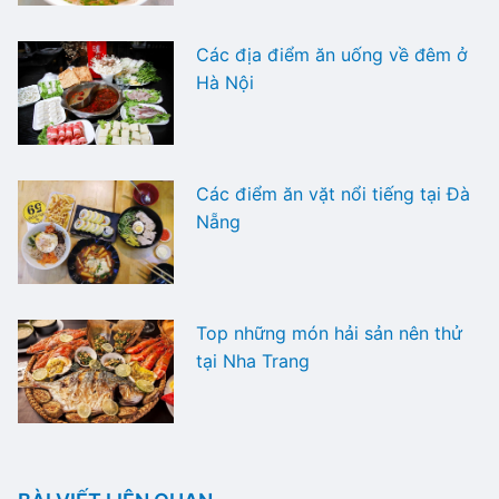
Các địa điểm ăn uống về đêm ở
Hà Nội
Các điểm ăn vặt nổi tiếng tại Đà
Nẵng
Top những món hải sản nên thử
tại Nha Trang