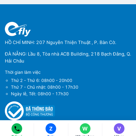
HỒ CHÍ MINH: 207 Nguyễn Thiện Thuật , P. Bàn Cờ.
ĐÀ NẴNG: Lầu 8, Tòa nhà ACB Building, 218 Bạch Đằng, Q.
Hải Châu
Thời gian làm việc
Thứ 2 - Thứ 6: 08h00 - 20h00
Thứ 7 - Chủ nhật: 08h00 - 17h30
Ngày lễ, Tết: 08h00 - 17h30
Ms Hằng
Ms Hằng
(+84) 70 854 1213
(+84) 70 854 1213
Ms Huỳnh
Ms Huỳnh
(+84) 90 295 1213
(+84) 90 295 1213
Tải ứng dụng
Về chúng tôi
Z
W
V
Điều khoản sử dụng