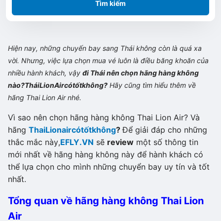
Tìm kiếm
Hiện nay, những chuyến bay sang Thái không còn là quá xa
vời. Nhưng, việc lựa chọn mua vé luôn là điều băng khoăn của
nhiều hành khách, vậy
đi Thái nên chọn hãng hàng không
nào?
Thái
Lion
Air
có
tốt
không?
Hãy cũng tìm hiểu thêm về
hãng Thai Lion Air nhé.
Vì sao nên chọn hãng hàng không Thai Lion Air? Và
hãng
Thai
Lion
air
có
tốt
không
?
Để giải đáp cho những
thắc mắc này,
EFLY.VN
sẽ
review
một số thông tin
mới nhất về hãng hàng không này để hành khách có
thể lựa chọn cho mình những chuyển bay uy tín và tốt
nhất.
Tổng quan về hãng hàng không Thai Lion
Air