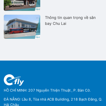
Thông tin quan trọng về sân
bay Chu Lai
HỒ CHÍ MINH: 207 Nguyễn Thiện Thuật , P. Bàn Cờ.
ĐÀ NẴNG: Lầu 8, Tòa nhà ACB Building, 218 Bạch Đằng, Q.
Hải Châu