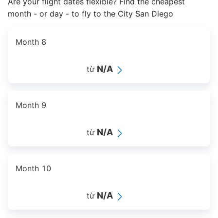
Are your flight dates flexible? Find the cheapest
month - or day - to fly to the City San Diego
Month 8
N/A
từ
Month 9
N/A
từ
Month 10
N/A
từ