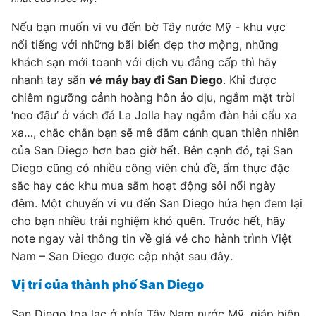
Nếu bạn muốn vi vu đến bờ Tây nước Mỹ - khu vực
nổi tiếng với những bãi biển đẹp thơ mộng, những
khách sạn mới toanh với dịch vụ đẳng cấp thì hãy
nhanh tay săn
vé máy bay đi San Diego
. Khi được
chiêm ngưỡng cảnh hoàng hôn ảo dịu, ngắm mặt trời
‘neo đậu’ ở vách đá La Jolla hay ngắm đàn hải cẩu xa
xa…, chắc chắn bạn sẽ mê đắm cảnh quan thiên nhiên
của San Diego hơn bao giờ hết. Bên cạnh đó, tại San
Diego cũng có nhiều công viên chủ đề, ẩm thực đặc
sắc hay các khu mua sắm hoạt động sôi nổi ngày
đêm. Một chuyến vi vu đến San Diego hứa hẹn đem lại
cho bạn nhiều trải nghiệm khó quên. Trước hết, hãy
note ngay vài thông tin về giá vé cho hành trình Việt
Nam – San Diego được cập nhật sau đây.
Vị trí của thành phố San Diego
San Diego tọa lạc ở phía Tây Nam nước Mỹ, giáp biên