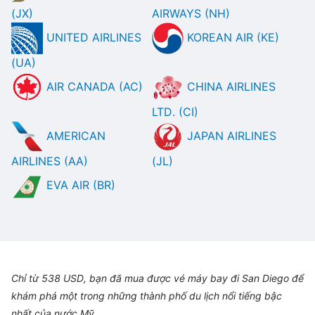
(JX)
AIRWAYS (NH)
UNITED AIRLINES
KOREAN AIR (KE)
(UA)
AIR CANADA (AC)
CHINA AIRLINES
LTD. (CI)
AMERICAN
JAPAN AIRLINES
AIRLINES (AA)
(JL)
EVA AIR (BR)
Chỉ từ 538 USD, bạn đã mua được vé máy bay đi San Diego để
khám phá một trong những thành phố du lịch nổi tiếng bậc
nhất của nước Mỹ.