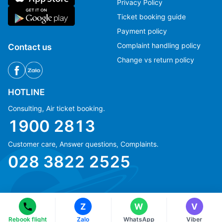
Privacy Policy
Ticket booking guide
Payment policy
Complaint handling policy
Contact us
Change vs return policy
HOTLINE
Consulting, Air ticket booking.
1900 2813
Customer care, Answer questions, Complaints.
Ms Hằng
Ms Hằng
028 3822 2525
(+84) 70 854 1213
(+84) 70 854 1213
Ms Huỳnh
Ms Huỳnh
(+84) 90 295 1213
(+84) 90 295 1213
Z
W
V
© Copyright 2018 eFly.vn · All Rights reserved.
Rebook flight
Zalo
WhatsApp
Viber