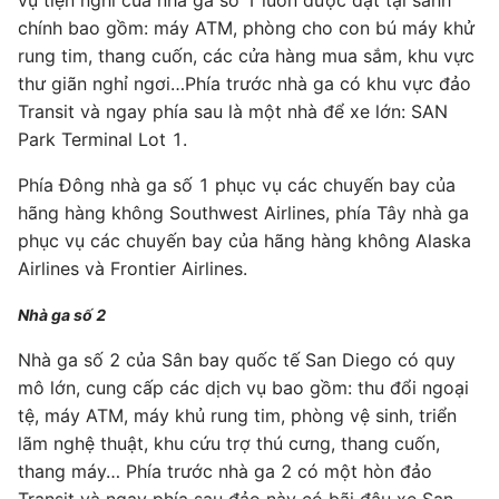
vụ tiện nghi của nhà ga số 1 luôn được đặt tại sảnh
chính bao gồm: máy ATM, phòng cho con bú máy khử
rung tim, thang cuốn, các cửa hàng mua sắm, khu vực
thư giãn nghỉ ngơi…Phía trước nhà ga có khu vực đảo
Transit và ngay phía sau là một nhà để xe lớn: SAN
Park Terminal Lot 1.
Phía Đông nhà ga số 1 phục vụ các chuyến bay của
hãng hàng không Southwest Airlines, phía Tây nhà ga
phục vụ các chuyến bay của hãng hàng không Alaska
Airlines và Frontier Airlines.
Nhà ga số 2
Nhà ga số 2 của Sân bay quốc tế San Diego có quy
mô lớn, cung cấp các dịch vụ bao gồm: thu đổi ngoại
tệ, máy ATM, máy khủ rung tim, phòng vệ sinh, triển
lãm nghệ thuật, khu cứu trợ thú cưng, thang cuốn,
thang máy… Phía trước nhà ga 2 có một hòn đảo