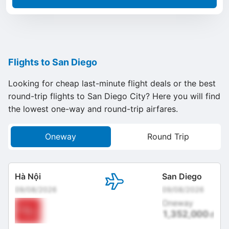
Flights to San Diego
Looking for cheap last-minute flight deals or the best
round-trip flights to San Diego City? Here you will find
the lowest one-way and round-trip airfares.
Oneway
Round Trip
Hà Nội
San Diego
09/08/2026
09/08/2026
Oneway
1,352,000
đ