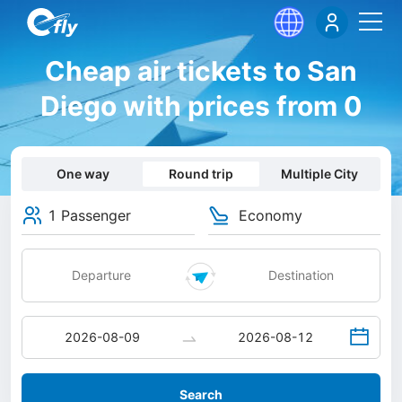
Cheap air tickets to San
Diego with prices from 0
One way
Round trip
Multiple City
1 Passenger
Economy
Search