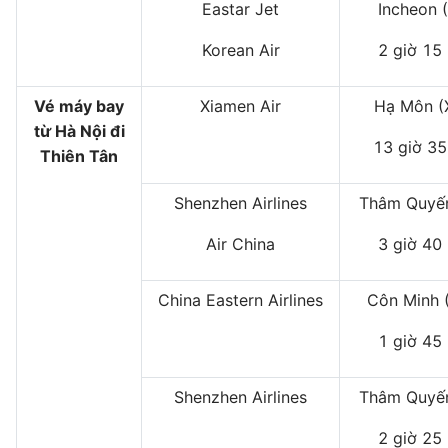
Eastar Jet
Incheon 
Korean Air
2 giờ 15
Vé máy bay
Xiamen Air
Hạ Môn 
từ Hà Nội đi
13 giờ 35
Thiên Tân
Shenzhen Airlines
Thâm Quyến
Air China
3 giờ 40
China Eastern Airlines
Côn Minh 
1 giờ 45
Shenzhen Airlines
Thâm Quyến
2 giờ 25