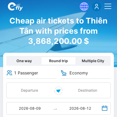
Cheap air tickets to Thiên
Tân with prices from
3,868,200.00 $
One way
Round trip
Multiple City
1 Passenger
Economy