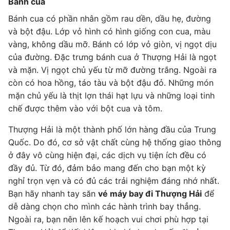
Bánh cua
Bánh cua có phần nhân gồm rau dền, dầu hẹ, đường
và bột đậu. Lớp vỏ hình có hình giống con cua, màu
vàng, không dầu mỡ. Bánh có lớp vỏ giòn, vị ngọt dịu
của đường. Đặc trưng bánh cua ở Thượng Hải là ngọt
và mặn. Vị ngọt chủ yếu từ mỡ đường trắng. Ngoài ra
còn có hoa hồng, táo tàu và bột đậu đỏ. Những món
mặn chủ yếu là thịt lợn thái hạt lựu và những loại tinh
chế được thêm vào với bột cua và tôm.
Thượng Hải là một thành phố lớn hàng đầu của Trung
Quốc. Do đó, cơ sở vật chất cùng hệ thống giao thông
ở đây vô cùng hiện đại, các dịch vụ tiện ích đều có
đầy đủ. Từ đó, đảm bảo mang đến cho bạn một kỳ
nghỉ trọn vẹn và có đủ các trải nghiệm đáng nhớ nhất.
Bạn hãy nhanh tay săn
vé máy bay đi Thượng Hải
để
dễ dàng chọn cho mình các hành trình bay thẳng.
Ngoài ra, bạn nên lên kế hoạch vui chơi phù hợp tại