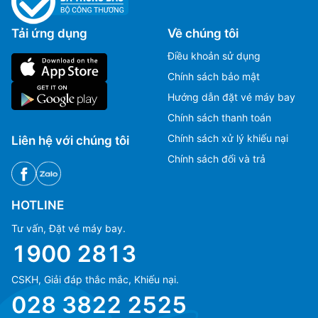
Tải ứng dụng
Về chúng tôi
Điều khoản sử dụng
Chính sách bảo mật
Hướng dẫn đặt vé máy bay
Chính sách thanh toán
Chính sách xử lý khiếu nại
Liên hệ với chúng tôi
Chính sách đổi và trả
HOTLINE
Tư vấn, Đặt vé máy bay.
1900 2813
CSKH, Giải đáp thắc mắc, Khiếu nại.
Ms Hằng
Ms Hằng
028 3822 2525
(+84) 70 854 1213
(+84) 70 854 1213