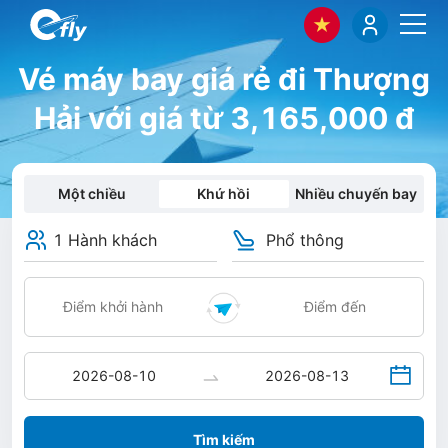
Vé máy bay giá rẻ đi Thượng
Hải với giá từ 3,165,000 đ
Một chiều
Khứ hồi
Nhiều chuyến bay
1 Hành khách
Phổ thông
Tìm kiếm