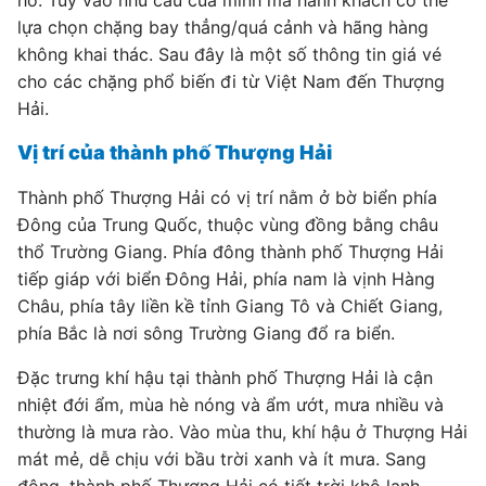
hồ. Tùy vào nhu cầu của mình mà hành khách có thể
lựa chọn chặng bay thẳng/quá cảnh và hãng hàng
không khai thác. Sau đây là một số thông tin giá vé
cho các chặng phổ biến đi từ Việt Nam đến Thượng
Hải.
Vị trí của thành phố Thượng Hải
Thành phố Thượng Hải có vị trí nằm ở bờ biển phía
Đông của Trung Quốc, thuộc vùng đồng bằng châu
thổ Trường Giang. Phía đông thành phố Thượng Hải
tiếp giáp với biển Đông Hải, phía nam là vịnh Hàng
Châu, phía tây liền kề tỉnh Giang Tô và Chiết Giang,
phía Bắc là nơi sông Trường Giang đổ ra biển.
Đặc trưng khí hậu tại thành phố Thượng Hải là cận
nhiệt đới ẩm, mùa hè nóng và ẩm ướt, mưa nhiều và
thường là mưa rào. Vào mùa thu, khí hậu ở Thượng Hải
mát mẻ, dễ chịu với bầu trời xanh và ít mưa. Sang