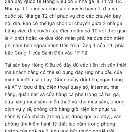
Sân bay quốc tế Hồng Kiều có 2 nhà ga là T1 và T2.
Nhà ga T1 phục vụ cho các chuyến bay nội địa và
quốc tế. Nhà ga T2 chỉ phục vụ cho các chuyến bay
nội địa. Bạn có thể lựa chọn di chuyển giữa 2 nhà ga
bằng việc đi chuyến tàu điện ngầm số 10 với thời gian
là 4 phút hoặc xe đưa đón miễn phí. Xe đưa đón miễn
phí nằm bên ngoài Sảnh Đến trên Tầng 1 của T1, phía
bắc Cổng 1 của Sảnh Đến vào 1F T2.
Tại sân bay Hông Kiều có đầy đủ các tiện ích cần thiết
mà khách hàng có thể sử dụng đáp ứng nhu cầu của
mình khi đến sân bay. Gồm: quầy đổi tiền, ngân hàng
và ATM, bưu điện, điện thoại quay số, Internet, nhà
hàng, quán bar và cửa hàng cà phê trong cả hai ga,
cửa hàng mua sắm miễn thuế và khu mua sắm, phòng
dịch vụ y tế, phòng chờ hàng giờ, tiện ích phục vụ
hành lý của khách (trông giữ, đóng gói, xe đẩy), văn
phòng tìm kiếm hành lý thất lạc nằm trong phòng
khách của nhà ga 2, khu vực hút thuốc ngoài trời…