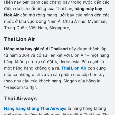
Hiện nay bên cạnh các chặng bay trong nước đến các
điểm du lịch nổi tiếng của Thái Lan,
hãng máy bay
Nok Air
còn mở rộng mạng lưới bay của mình đến các
nước ở khu vực Đông Nam Á, Châu Á như: Myanmar,
Trung Quốc, Việt Nam, Singapore,...
Thai Lion
A
ir
Hãng máy bay giá rẻ đi
T
hailand
này được thành lập
từ năm 2004 và có sự liên kết với Lion Air – một hãng
hàng không có trụ sở đặt tại Indonesia. Bên cạnh là
một hãng hàng không giá rẻ,
Thai Lion Air
còn cung
cấp cả những dịch vụ và sản phẩm cao cấp hơn tùy
theo nhu cầu của khách hàng. Slogan của hãng là
“Freedom to fly”.
Thai Airways
Hãng hàng không Thai Airways
là hãng hàng không
quốc gia và cũng là hãng bay lớn nhất ở Thái Lan. Thai