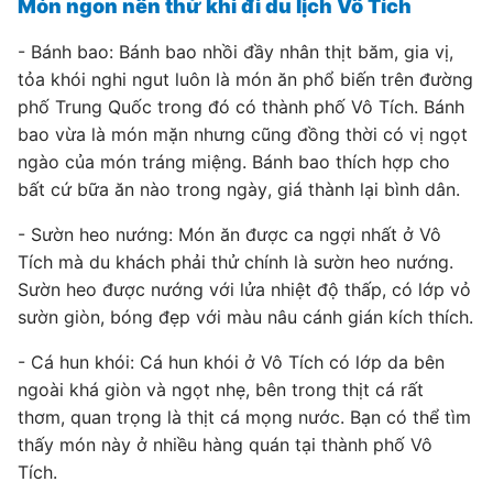
Món ngon nên thử khi đi du lịch Vô Tích
- Bánh bao: Bánh bao nhồi đầy nhân thịt băm, gia vị,
tỏa khói nghi ngut luôn là món ăn phổ biến trên đường
phố Trung Quốc trong đó có thành phố Vô Tích. Bánh
bao vừa là món mặn nhưng cũng đồng thời có vị ngọt
ngào của món tráng miệng. Bánh bao thích hợp cho
bất cứ bữa ăn nào trong ngày, giá thành lại bình dân.
- Sườn heo nướng: Món ăn được ca ngợi nhất ở Vô
Tích mà du khách phải thử chính là sườn heo nướng.
Sườn heo được nướng với lửa nhiệt độ thấp, có lớp vỏ
sườn giòn, bóng đẹp với màu nâu cánh gián kích thích.
- Cá hun khói: Cá hun khói ở Vô Tích có lớp da bên
ngoài khá giòn và ngọt nhẹ, bên trong thịt cá rất
thơm, quan trọng là thịt cá mọng nước. Bạn có thể tìm
thấy món này ở nhiều hàng quán tại thành phố Vô
Tích.