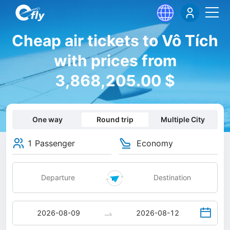
Cheap air tickets to Vô Tích
with prices from
3,868,205.00 $
One way
Round trip
Multiple City
1 Passenger
Economy