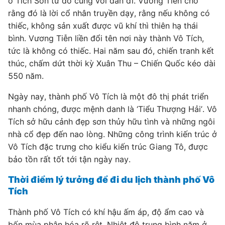
ở Tích Sơn từ đó cũng vơi dần đi. Vương Tiễn cho
rằng đó là lời cổ nhân truyền dạy, rằng nếu không có
thiếc, không sản xuất được vũ khí thì thiên hạ thái
bình. Vương Tiễn liền đổi tên nơi này thành Vô Tích,
tức là không có thiếc. Hai năm sau đó, chiến tranh kết
thúc, chấm dứt thời kỳ Xuân Thu – Chiến Quốc kéo dài
550 năm.
Ngày nay, thành phố Vô Tích là một đô thị phát triển
nhanh chóng, được mệnh danh là ‘Tiểu Thượng Hải’. Vô
Tích sở hữu cảnh đẹp sơn thủy hữu tình và những ngôi
nhà cổ đẹp đến nao lòng. Những công trình kiến trúc ở
Vô Tích đặc trưng cho kiểu kiến trúc Giang Tô, được
bảo tồn rất tốt tới tận ngày nay.
Thời điểm lý tưởng để đi du lịch thành phố Vô
Tích
Thành phố Vô Tích có khí hậu ấm áp, độ ẩm cao và
bốn mùa phân hóa rõ rệt. Nhiệt độ trung bình năm ở