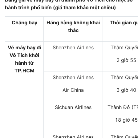
hành trình phổ biến (giá tham khảo một chiều)
Chặng bay
Hãng hàng không khai
Thời gian q
thác
Vé máy bay đi
Shenzhen Airlines
Thâm Quyến
Vô Tích khởi
2 giờ 55
hành từ
TP.HCM
Shenzhen Airlines
Thâm Quyến
Air China
3 giờ 40
Sichuan Airlines
Thành Đô (T
18 giờ 45
Shenzhen Airlines
Thâm Quyến