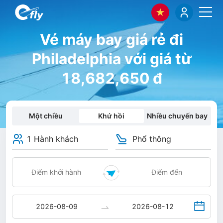
Vé máy bay giá rẻ đi
Philadelphia với giá từ
18,682,650 đ
Một chiều
Khứ hồi
Nhiều chuyến bay
1 Hành khách
Phổ thông