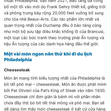
thuật Philadelphia. Vào năm 2021, Bảo tàng đã công
bố một lối vào mới do Frank Gehry thiết kế, giếng trời
và phòng trưng bày rộng 20.000 feet vuông bổ sung
cho tòa nhà Beaux-Arts. Các tác phẩm lớn nhất và
quan trọng nhất của Duchamp đều ở bảo tàng cũng
như một bộ sưu tập điêu khắc khổng lồ của Brancusi,
một loạt các bức tranh theo trường phái Ấn tượng và
hậu Ấn tượng của các danh họa hàng đầu thế giới.
Một vài món ngon nên thử khi đi du lịch
Philadelphia
Cheesesteak
Món ăn mang tính biểu tượng nhất của Philadelphia là
bít tết phô mai – cheesesteak. Món ăn được phát minh
bởi Pat Olivieri của Pat’s King of Steak vào năm 1930.
Cheesesteak chỉ đơn giản là bánh mì với phần nhân
chứa đầy thịt bò bít tết thái mỏng và phô mai. Bạn sẽ
dễ dàng tìm thấy món cheesesteak ở bất cứ cửa hàng