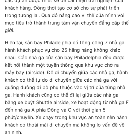
các dự án được thiết kế để cải thiện trải nghiệm của
khách hàng. Đồng thời tạo cơ sở cho sự phát triển
trong tương lai. Qua đó nâng cao vị thế của mình với
mục tiêu trở thành trung tâm vận chuyển đẳng cấp thế
giới.
Hiện tại, sân bay Philadelphia có tổng cộng 7 nhà ga
hành khách phục vụ cho 25 hãng hàng không khác
nhau. Các nhà ga của sân bay Philadelphia đều được
kết nối thành một tuyến thông qua khu vực chờ ra
máy bay (airside). Để di chuyển giữa các nhà ga, hành
khách có thể tự do di chuyển giữa các nhà ga với
quãng đường đi bộ phụ thuộc vào vị trí của từng nhà
ga. Hành khách cũng có thể đi lại giữa các nhà ga
bằng xe buýt Shuttle airside, xe hoạt động từ nhà ga F
đến nhà ga A phía Đông và C với thời gian 5
phút/chuyến. Xe chạy trong khu vực an toàn nên hành
khách có thoải mái di chuyển mà không lo vấn đề về
an ninh.