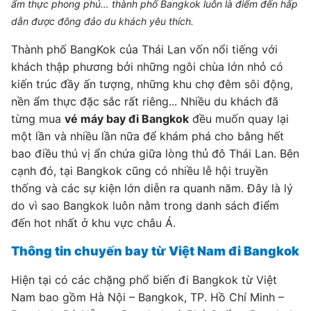
ẩm thực phong phú… thành phố Bangkok luôn là điểm đến hấp
dẫn được đông đảo du khách yêu thích.
Thành phố BangKok của Thái Lan vốn nổi tiếng với
khách thập phương bởi những ngôi chùa lớn nhỏ có
kiến trúc đầy ấn tượng, những khu chợ đêm sôi động,
nền ẩm thực đặc sắc rất riêng... Nhiều du khách đã
từng mua
vé máy bay đi Bangkok
đều muốn quay lại
một lần và nhiều lần nữa để khám phá cho bằng hết
bao điều thú vị ẩn chứa giữa lòng thủ đô Thái Lan. Bên
cạnh đó, tại Bangkok cũng có nhiều lễ hội truyền
thống và các sự kiện lớn diễn ra quanh năm. Đây là lý
do vì sao Bangkok luôn nằm trong danh sách điểm
đến hot nhất ở khu vực châu Á.
Thông tin chuyến bay từ Việt Nam đi Bangkok
Hiện tại có các chặng phổ biến đi Bangkok từ Việt
Nam bao gồm Hà Nội – Bangkok, TP. Hồ Chí Minh –