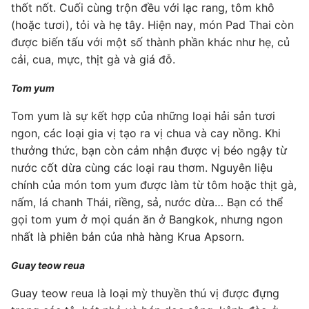
thốt nốt. Cuối cùng trộn đều với lạc rang, tôm khô
(hoặc tươi), tỏi và hẹ tây. Hiện nay, món Pad Thai còn
được biến tấu với một số thành phần khác như hẹ, củ
cải, cua, mực, thịt gà và giá đỗ.
Tom yum
Tom yum là sự kết hợp của những loại hải sản tươi
ngon, các loại gia vị tạo ra vị chua và cay nồng. Khi
thưởng thức, bạn còn cảm nhận được vị béo ngậy từ
nước cốt dừa cùng các loại rau thơm. Nguyên liệu
chính của món tom yum được làm từ tôm hoặc thịt gà,
nấm, lá chanh Thái, riềng, sả, nước dừa… Bạn có thể
gọi tom yum ở mọi quán ăn ở Bangkok, nhưng ngon
nhất là phiên bản của nhà hàng Krua Apsorn.
Guay teow reua
Guay teow reua là loại mỳ thuyền thú vị được đựng