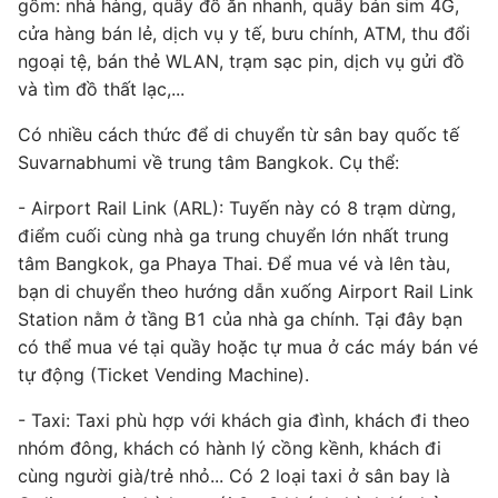
gồm: nhà hàng, quầy đồ ăn nhanh, quầy bán sim 4G,
cửa hàng bán lẻ, dịch vụ y tế, bưu chính, ATM, thu đổi
ngoại tệ, bán thẻ WLAN, trạm sạc pin, dịch vụ gửi đồ
và tìm đồ thất lạc,...
Có nhiều cách thức để di chuyển từ sân bay quốc tế
Suvarnabhumi về trung tâm Bangkok. Cụ thể:
- Airport Rail Link (ARL): Tuyến này có 8 trạm dừng,
điểm cuối cùng nhà ga trung chuyển lớn nhất trung
tâm Bangkok, ga Phaya Thai. Để mua vé và lên tàu,
bạn di chuyển theo hướng dẫn xuống Airport Rail Link
Station nằm ở tầng B1 của nhà ga chính. Tại đây bạn
có thể mua vé tại quầy hoặc tự mua ở các máy bán vé
tự động (Ticket Vending Machine).
- Taxi: Taxi phù hợp với khách gia đình, khách đi theo
nhóm đông, khách có hành lý cồng kềnh, khách đi
cùng người già/trẻ nhỏ... Có 2 loại taxi ở sân bay là