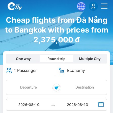
Cheap flights from Đà Nẵng
to Bangkok with prices from
2,375,000 đ
One way
Round trip
Multiple City
1 Passenger
Economy