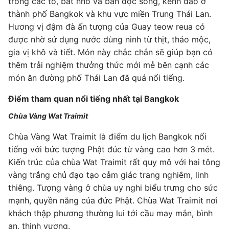
trong các tô, bát nhỏ và bán dọc sông, kênh đào ở
thành phố Bangkok và khu vực miền Trung Thái Lan.
Hương vị đậm đà ấn tượng của Guay teow reua có
được nhờ sử dụng nước dùng ninh từ thịt, thảo mộc,
gia vị khô và tiết. Món này chắc chắn sẽ giúp bạn có
thêm trải nghiệm thưởng thức mới mẻ bên cạnh các
món ăn đường phố Thái Lan đã quá nổi tiếng.
Điểm tham quan nổi tiếng nhất tại Bangkok
Chùa Vàng Wat Traimit
Chùa Vàng Wat Traimit là điểm du lịch Bangkok nổi
tiếng với bức tượng Phật đúc từ vàng cao hơn 3 mét.
Kiến trúc của chùa Wat Traimit rất quy mô với hai tông
vàng trắng chủ đạo tạo cảm giác trang nghiêm, linh
thiêng. Tượng vàng ở chùa uy nghi biểu trưng cho sức
mạnh, quyền năng của đức Phật. Chùa Wat Traimit nơi
khách thập phương thường lui tới cầu may mắn, bình
an, thịnh vượng.