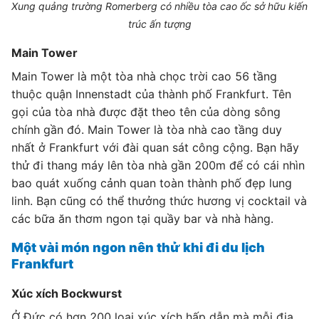
Xung quảng trường Romerberg có nhiều tòa cao ốc sở hữu kiến
trúc ấn tượng
Main Tower
Main Tower là một tòa nhà chọc trời cao 56 tầng
thuộc quận Innenstadt của thành phố Frankfurt. Tên
gọi của tòa nhà được đặt theo tên của dòng sông
chính gần đó. Main Tower là tòa nhà cao tầng duy
nhất ở Frankfurt với đài quan sát công cộng. Bạn hãy
thử đi thang máy lên tòa nhà gần 200m để có cái nhìn
bao quát xuống cảnh quan toàn thành phố đẹp lung
linh. Bạn cũng có thể thưởng thức hương vị cocktail và
các bữa ăn thơm ngon tại quầy bar và nhà hàng.
Một vài món ngon nên thử khi đi du lịch
Frankfurt
Xúc xích Bockwurst
Ở Đức có hơn 200 loại xúc xích hấp dẫn mà mỗi địa