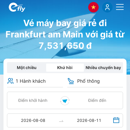
Vé máy bay giá rẻ đi
Frankfurt am Main với giá từ
7,531,650 đ
Một chiều
Khứ hồi
Nhiều chuyến bay
1 Hành khách
Phổ thông