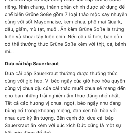
riêng. Nhìn chung, thành phần chính được sử dụng để
chế biến Grüne Soße gồm 7 loại thảo mộc xay nhuyễn
cùng với sốt Mayonnaise, kem chua, phô mai Quark,
dầu, giấm, mù tạt, muối. Ăn kèm Grüne Soße là trứng
luộc và khoai tây luộc chín. Nếu cầu kì hơn, bạn còn
có thể thưởng thức Grüne Soße kèm với thịt, cá, bánh
mì...
Dưa cải bắp Sauerkraut
Dưa cải bắp Sauerkraut thường được thưởng thức
cùng với giò heo. Vị béo ngậy của giò heo hòa quyện
cùng vị chua dịu của cải thảo muối chua sẽ mang đến
cho bạn những trải nghiệm ẩm thực đáng nhớ nhất.
Tất cả các hương vị chua, ngọt, béo ngậy như đang
bùng nổ trong khoang miệng, đan xen hài hòa với
nhau cực kỳ ấn tượng. Bên cạnh đó, dưa cải bắp
Sauerkraut ăn kèm với xúc xích Đức cũng là một sự
kết hợp đáng để thử.