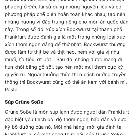
phương ở Đức lại sử dụng những nguyên liệu và có
phương pháp chế biến hoàn toàn khác nhau, tạo nên
những hương vị đặc trưng riêng cho món ăn quốc dân
này. Trong số đó, xúc xích Bockwurst tại thành phố
Frankfurt được đánh giá là một trong những loại xúc
xích thơm ngon đáng để thử nhất. Bockwurst thường
được làm từ thịt bê và thịt heo, nêm với gia vị như
muối, hồ tiêu, ớt bột... Sau đó, chúng được mang đi
hun khói bằng gỗ sồi, tạo nên một mùi thơm cực kỳ
quyến rũ. Ngoài thưởng thức theo cách nướng truyền
thống thì Bockwurst cũng có thể ăn kèm với bánh mì,
Pasta...
Súp Grüne Soße
Grüne Soße là món súp lạnh được người dân Frankfurt
đặc biệt yêu thích bởi độ thơm ngon, hấp dẫn và cực
kỳ bổ dưỡng của nó. Mỗi nhà hàng, mỗi gia đình tại
Frankfurt lại có một công thức nấu súp Grüne Soße