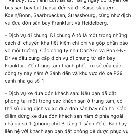
- Xe buýt tốc hành Lufthansa: Hằng ngày có tuyến xe
bus sân bay Lufthansa đến và đi: Kaiserslautern,
Koeln/Bonn, Saarbruecken, Strassbourg, cũng như dịch
vụ đưa đón sân bay Frankfurt và Heidelberg.
- Dịch vụ đi chung: Đi chung ô tô là một trong những
cách di chuyển khá tiết kiệm chi phí và góp phần bảo
vệ môi trường. Các công ty như Car2Go và Book-N-
Drive đều cung cấp dịch vụ đi chung từ sân bay
Frankfurt đến trung tâm thành phố. Trụ sở của các
công ty này nằm ở Sảnh đến và khu vực đỗ xe P29
cạnh nhà ga số 1.
- Dịch vụ xe đưa đón khách sạn: Nếu bạn đã đặt
phòng tại một trong các khách sạn ở trung tâm, có
thể sử dụng dịch vụ xe đưa đón sân bay của họ. Các
điểm dừng xe đưa đón khách sạn nằm ở phía ngoài
nhà ga số 1 (phòng chờ B, tầng 1 sảnh đến). Bạn hãy
liên hệ với khách sạn bạn đặt phòng để được phục vụ.