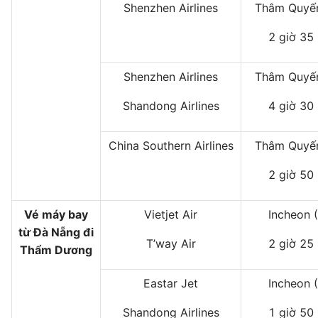
Shenzhen Airlines
Thâm Quyến
2 giờ 35
Shenzhen Airlines
Thâm Quyến
Shandong Airlines
4 giờ 30
China Southern Airlines
Thâm Quyến
2 giờ 50
Vé máy bay
Vietjet Air
Incheon 
từ Đà Nẵng đi
T’way Air
2 giờ 25
Thẩm Dương
Eastar Jet
Incheon 
Shandong Airlines
1 giờ 50