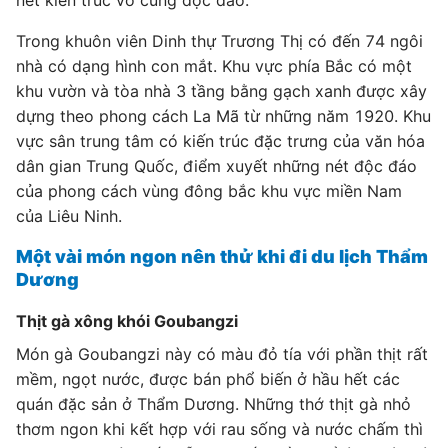
nét kiến trúc vô cùng độc đáo.
Trong khuôn viên Dinh thự Trương Thị có đến 74 ngôi
nhà có dạng hình con mắt. Khu vực phía Bắc có một
khu vườn và tòa nhà 3 tầng bằng gạch xanh được xây
dựng theo phong cách La Mã từ những năm 1920. Khu
vực sân trung tâm có kiến trúc đặc trưng của văn hóa
dân gian Trung Quốc, điểm xuyết những nét độc đáo
của phong cách vùng đông bắc khu vực miền Nam
của Liêu Ninh.
Một vài món ngon nên thử khi đi du lịch Thẩm
Dương
Thịt gà xông khói Goubangzi
Món gà Goubangzi này có màu đỏ tía với phần thịt rất
mềm, ngọt nước, được bán phổ biến ở hầu hết các
quán đặc sản ở Thẩm Dương. Những thớ thịt gà nhỏ
thơm ngon khi kết hợp với rau sống và nước chấm thì