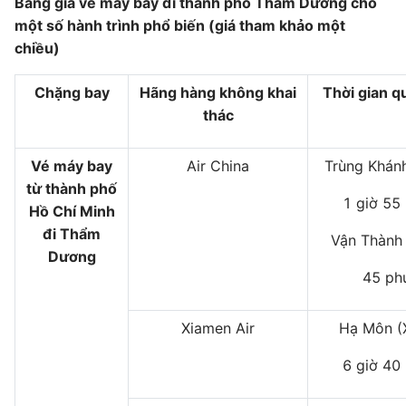
Bảng giá vé máy bay đi thành phố Thẩm Dương cho
một số hành trình phổ biến (giá tham khảo một
chiều)
Chặng bay
Hãng hàng không khai
Thời gian q
thác
Vé máy bay
Air China
Trùng Khán
từ thành phố
1 giờ 55
Hồ Chí Minh
đi Thẩm
Vận Thành
Dương
45 ph
Xiamen Air
Hạ Môn 
6 giờ 40