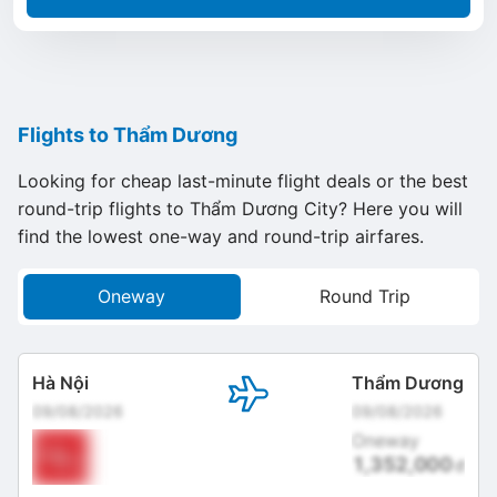
Flights to Thẩm Dương
Looking for cheap last-minute flight deals or the best
round-trip flights to Thẩm Dương City? Here you will
find the lowest one-way and round-trip airfares.
Oneway
Round Trip
Hà Nội
Thẩm Dương
09/08/2026
09/08/2026
Oneway
1,352,000
đ