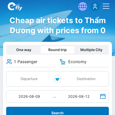
Cheap air tickets to Thẩm
Dương with prices from 0
One way
Round trip
Multiple City
1 Passenger
Economy
Search