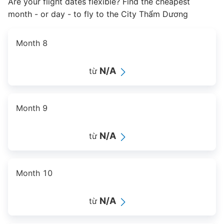
Are your flight dates flexible? Find the cheapest
month - or day - to fly to the City Thẩm Dương
Month 8
N/A
từ
Month 9
N/A
từ
Month 10
N/A
từ