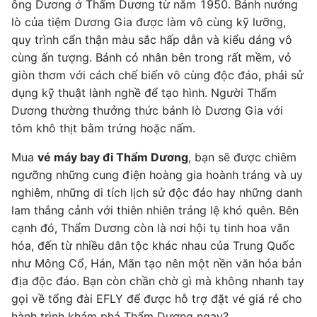
ông Dương ở Thẩm Dương từ năm 1950. Bánh nướng
lò của tiệm Dương Gia được làm vô cùng kỹ lưỡng,
quy trình cẩn thận màu sắc hấp dẫn và kiểu dáng vô
cùng ấn tượng. Bánh có nhân bên trong rất mềm, vỏ
giòn thơm với cách chế biến vô cùng độc đáo, phải sử
dụng kỹ thuật lành nghề để tạo hình. Người Thẩm
Dương thường thưởng thức bánh lò Dương Gia với
tôm khô thịt bằm trứng hoặc nấm.
Mua
vé máy bay đi Thẩm Dương
, bạn sẽ được chiêm
ngưỡng những cung điện hoàng gia hoành tráng và uy
nghiêm, những di tích lịch sử độc đáo hay những danh
lam thắng cảnh với thiên nhiên tráng lệ khó quên. Bên
cạnh đó, Thẩm Dương còn là nơi hội tụ tinh hoa văn
hóa, đến từ nhiều dân tộc khác nhau của Trung Quốc
như Mông Cổ, Hán, Mãn tạo nên một nền văn hóa bản
địa độc đáo. Bạn còn chần chờ gì mà không nhanh tay
gọi về tổng đài EFLY để được hỗ trợ đặt vé giá rẻ cho
hành trình khám phá Thẩm Dương ngay?