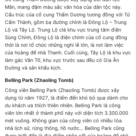
Mãn, mang đậm màu sắc văn hóa của dân tộc này.
Cấu trúc của cố cung Thẩm Dương tương đồng với Tử
Cấm Thành, gồm ba đường chính là Đông Lộ – Trung
Lộ và Tây Lộ. Trung Lộ clà khu vực trung tâm điện
Sùng Chính, Đông Lộ là điện chính của cố cung đồng
thời là nơi tổ chức những nghi lễ lớn, là nơi làm việc
của hoàng đế nhà Thanh. Cuối cùng, Tây Lộ là khu vực
làm gác Văn Tố, khu vực trước sau đều có Gia Ân
Đường và sân khấu kịch.
Belling Park (Zhaoling Tomb)
Công viên Belling Park (Zhaoling Tomb) được xây
dựng từ năm 1927, là điểm đến khó bỏ qua dành cho
du khách ưa thích thiên nhiên. Belling Park là công
viên lớn nhất ở thành phố này với diện tích 3.300.000
mét vuông. Không gian của công viên có nhiều tòa
nhà lịch sử, rừng thông, hồ nước… Belling Park cũng
được biết đến là địa điểm chôn cất của hoàng đế nhà