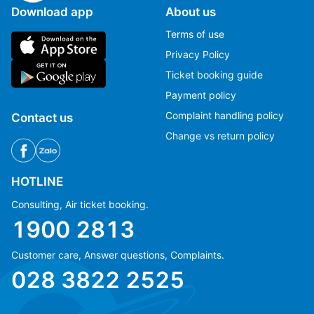
Download app
About us
Terms of use
Privacy Policy
Ticket booking guide
Payment policy
Complaint handling policy
Contact us
Change vs return policy
HOTLINE
Consulting, Air ticket booking.
1900 2813
Customer care, Answer questions, Complaints.
Ms Hằng
Ms Hằng
028 3822 2525
(+84) 70 854 1213
(+84) 70 854 1213
Ms Huỳnh
Ms Huỳnh
(+84) 90 295 1213
(+84) 90 295 1213