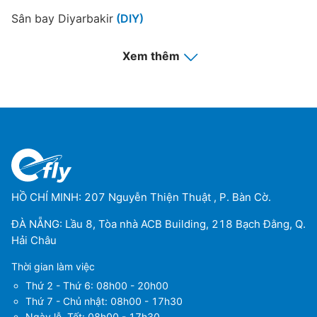
Sân bay Diyarbakir
(DIY)
Sân bay Dalaman
(DLM)
Xem thêm
Sân bay Cardak
(DNZ)
Sân bay Erzincan
(ERC)
Sân bay Erzurum
(ERZ)
Sân bay Esenboga
(ESB)
HỒ CHÍ MINH: 207 Nguyễn Thiện Thuật , P. Bàn Cờ.
Sân bay Elazig
(EZS)
ĐÀ NẴNG: Lầu 8, Tòa nhà ACB Building, 218 Bạch Đằng, Q.
Hải Châu
Sân bay Sanliurfa
(GNY)
Thời gian làm việc
Sân bay Oguzeli
(GZT)
Thứ 2 - Thứ 6: 08h00 - 20h00
Thứ 7 - Chủ nhật: 08h00 - 17h30
Sân bay Hatay
(HTY)
Ngày lễ, Tết: 08h00 - 17h30