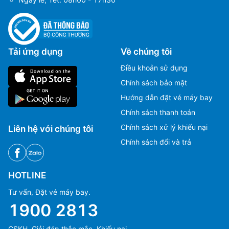
Sân bay Igloolik
(IGL)
Sân bay mới ở Istanbul
(IST)
Tải ứng dụng
Về chúng tôi
Sân bay Kars
(KSY)
Điều khoản sử dụng
Chính sách bảo mật
Sân bay Konya
(KYA)
Hướng dẫn đặt vé máy bay
Sân bay Malatya Erhac
(MLX)
Chính sách thanh toán
Chính sách xử lý khiếu nại
Liên hệ với chúng tôi
Sân bay Mardin
(MQM)
Chính sách đổi và trả
Sân bay Mus
(MSR)
HOTLINE
Sân bay Kapadokya
(NAV)
Tư vấn, Đặt vé máy bay.
Sân bay Sawan
(SAW)
1900 2813
Sân bay Carsamba
(SZF)
CSKH, Giải đáp thắc mắc, Khiếu nại.