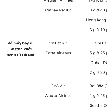
Vietnam Airlines
TP.HCM (
Cathay Pacific
3 giờ 40 
Hong Kong
3 giờ 10 
Vé máy bay đi
Vietjet Air
Delhi (D
Boston khởi
Qatar Airways
5 giờ 25 
hành từ Hà Nội
Doha (D
2 giờ 20 
EVA Air
Đài Bắc (
Alaska Airlines
1 giờ 45 
Seattle (