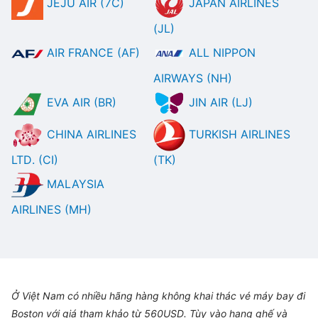
JEJU AIR (7C)
JAPAN AIRLINES
(JL)
AIR FRANCE (AF)
ALL NIPPON
AIRWAYS (NH)
EVA AIR (BR)
JIN AIR (LJ)
CHINA AIRLINES
TURKISH AIRLINES
LTD. (CI)
(TK)
MALAYSIA
AIRLINES (MH)
Ở Việt Nam có nhiều hãng hàng không khai thác vé máy bay đi
Boston với giá tham khảo từ 560USD. Tùy vào hạng ghế và