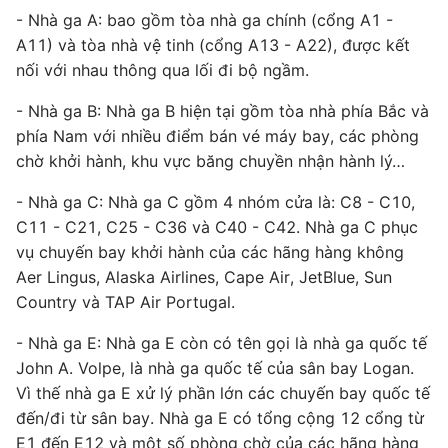
- Nhà ga A: bao gồm tòa nhà ga chính (cổng A1 -
A11) và tòa nhà vệ tinh (cổng A13 - A22), được kết
nối với nhau thông qua lối đi bộ ngầm.
- Nhà ga B: Nhà ga B hiện tại gồm tòa nhà phía Bắc và
phía Nam với nhiều điểm bán vé máy bay, các phòng
chờ khởi hành, khu vực băng chuyền nhận hành lý…
- Nhà ga C: Nhà ga C gồm 4 nhóm cửa là: C8 - C10,
C11 - C21, C25 - C36 và C40 - C42. Nhà ga C phục
vụ chuyến bay khởi hành của các hãng hàng không
Aer Lingus, Alaska Airlines, Cape Air, JetBlue, Sun
Country và TAP Air Portugal.
- Nhà ga E: Nhà ga E còn có tên gọi là nhà ga quốc tế
John A. Volpe, là nhà ga quốc tế của sân bay Logan.
Vì thế nhà ga E xử lý phần lớn các chuyến bay quốc tế
đến/đi từ sân bay. Nhà ga E có tổng cộng 12 cổng từ
E1 đến E12 và một số phòng chờ của các hãng hàng