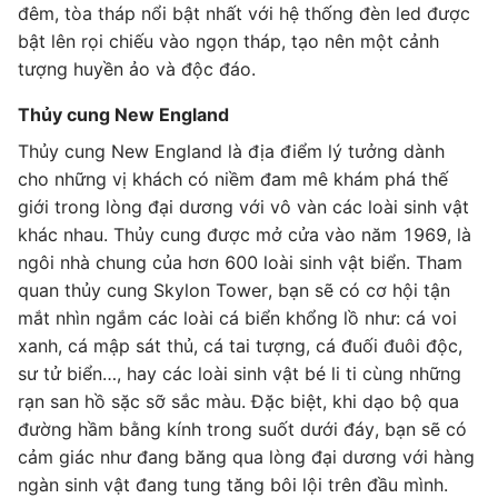
đêm, tòa tháp nổi bật nhất với hệ thống đèn led được
bật lên rọi chiếu vào ngọn tháp, tạo nên một cảnh
tượng huyền ảo và độc đáo.
Thủy cung New England
Thủy cung New England là địa điểm lý tưởng dành
cho những vị khách có niềm đam mê khám phá thế
giới trong lòng đại dương với vô vàn các loài sinh vật
khác nhau. Thủy cung được mở cửa vào năm 1969, là
ngôi nhà chung của hơn 600 loài sinh vật biển. Tham
quan thủy cung Skylon Tower, bạn sẽ có cơ hội tận
mắt nhìn ngắm các loài cá biển khổng lồ như: cá voi
xanh, cá mập sát thủ, cá tai tượng, cá đuối đuôi độc,
sư tử biển…, hay các loài sinh vật bé li ti cùng những
rạn san hồ sặc sỡ sắc màu. Đặc biệt, khi dạo bộ qua
đường hầm bằng kính trong suốt dưới đáy, bạn sẽ có
cảm giác như đang băng qua lòng đại dương với hàng
ngàn sinh vật đang tung tăng bôi lội trên đầu mình.