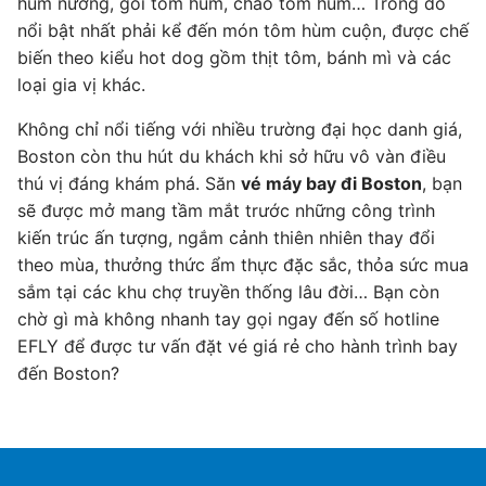
hùm nướng, gỏi tôm hùm, cháo tôm hùm… Trong đó
nổi bật nhất phải kể đến món tôm hùm cuộn, được chế
biến theo kiểu hot dog gồm thịt tôm, bánh mì và các
loại gia vị khác.
Không chỉ nổi tiếng với nhiều trường đại học danh giá,
Boston còn thu hút du khách khi sở hữu vô vàn điều
thú vị đáng khám phá. Săn
vé máy bay đi Boston
, bạn
sẽ được mở mang tầm mắt trước những công trình
kiến trúc ấn tượng, ngắm cảnh thiên nhiên thay đổi
theo mùa, thưởng thức ẩm thực đặc sắc, thỏa sức mua
sắm tại các khu chợ truyền thống lâu đời… Bạn còn
chờ gì mà không nhanh tay gọi ngay đến số hotline
EFLY để được tư vấn đặt vé giá rẻ cho hành trình bay
đến Boston?