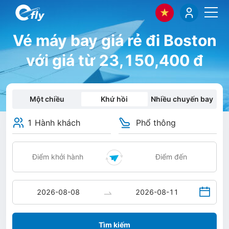
Vé máy bay giá rẻ đi Boston
với giá từ 23,150,400 đ
Một chiều
Khứ hồi
Nhiều chuyến bay
1 Hành khách
Phổ thông
Tìm kiếm