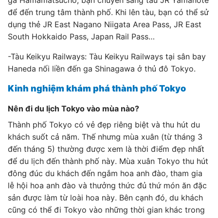
ga Hamamatsucho, bạn chuyển sang tàu JR Yamanote
để đến trung tâm thành phố. Khi lên tàu, bạn có thể sử
dụng thẻ JR East Nagano Niigata Area Pass, JR East
South Hokkaido Pass, Japan Rail Pass…
-Tàu Keikyu Railways: Tàu Keikyu Railways tại sân bay
Haneda nối liền đến ga Shinagawa ở thủ đô Tokyo.
Kinh nghiệm khám phá thành phố Tokyo
Nên đi du lịch Tokyo vào mùa nào?
Thành phố Tokyo có vẻ đẹp riêng biệt và thu hút du
khách suốt cả năm. Thế nhưng mùa xuân (từ tháng 3
đến tháng 5) thường được xem là thời điểm đẹp nhất
để du lịch đến thành phố này. Mùa xuân Tokyo thu hút
đông đúc du khách đến ngắm hoa anh đào, tham gia
lễ hội hoa anh đào và thưởng thức đủ thứ món ăn đặc
sản được làm từ loài hoa này. Bên cạnh đó, du khách
cũng có thể đi Tokyo vào những thời gian khác trong