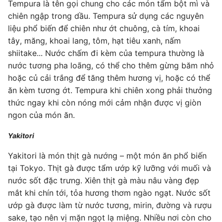
Tempura là tên gọi chung cho các món tẩm bột mì và
chiên ngập trong dầu. Tempura sử dụng các nguyên
liệu phổ biến để chiên như ớt chuông, cà tím, khoai
tây, măng, khoai lang, tôm, hạt tiêu xanh, nấm
shiitake... Nước chấm đi kèm của tempura thường là
nước tương pha loãng, có thể cho thêm gừng băm nhỏ
hoặc củ cải trắng để tăng thêm hương vị, hoặc có thể
ăn kèm tương ớt. Tempura khi chiên xong phải thưởng
thức ngay khi còn nóng mới cảm nhận được vị giòn
ngon của món ăn.
Yakitori
Yakitori là món thịt gà nướng – một món ăn phổ biến
tại Tokyo. Thịt gà được tẩm ướp kỹ lưỡng với muối và
nước sốt đặc trưng. Xiên thịt gà màu nâu vàng đẹp
mắt khi chín tới, tỏa hương thơm ngào ngạt. Nước sốt
ướp gà được làm từ nước tương, mirin, đường và rượu
sake, tạo nên vị mặn ngọt lạ miệng. Nhiều nơi còn cho