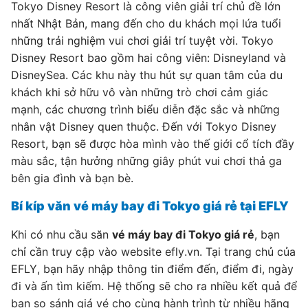
Tokyo Disney Resort là công viên giải trí chủ đề lớn
nhất Nhật Bản, mang đến cho du khách mọi lứa tuổi
những trải nghiệm vui chơi giải trí tuyệt vời. Tokyo
Disney Resort bao gồm hai công viên: Disneyland và
DisneySea. Các khu này thu hút sự quan tâm của du
khách khi sở hữu vô vàn những trò chơi cảm giác
mạnh, các chương trình biểu diễn đặc sắc và những
nhân vật Disney quen thuộc. Đến với Tokyo Disney
Resort, bạn sẽ được hòa mình vào thế giới cổ tích đầy
màu sắc, tận hưởng những giây phút vui chơi thả ga
bên gia đình và bạn bè.
Bí kíp văn vé máy bay đi Tokyo giá rẻ tại EFLY
Khi có nhu cầu săn
vé máy bay đi Tokyo giá rẻ
, bạn
chỉ cần truy cập vào website efly.vn. Tại trang chủ của
EFLY, bạn hãy nhập thông tin điểm đến, điểm đi, ngày
đi và ấn tìm kiếm. Hệ thống sẽ cho ra nhiều kết quả để
bạn so sánh giá vé cho cùng hành trình từ nhiều hãng