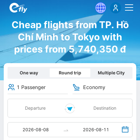
Cheap flights from TP. Hồ
Chí Minh to Tokyo with
prices from 5,740,350 đ
One way
Round trip
Multiple City
1 Passenger
Economy