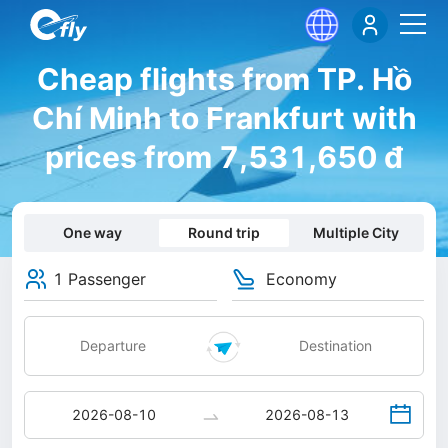
Cheap flights from TP. Hồ
Chí Minh to Frankfurt with
prices from 7,531,650 đ
One way
Round trip
Multiple City
1 Passenger
Economy