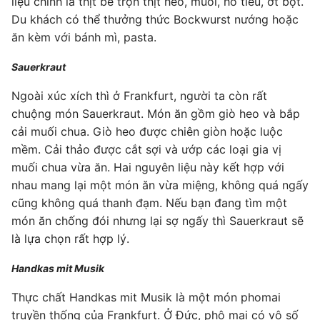
liệu chính là thịt bê trộn thịt heo, muối, hồ tiêu, ớt bột.
Du khách có thể thưởng thức Bockwurst nướng hoặc
ăn kèm với bánh mì, pasta.
Sauerkraut
Ngoài xúc xích thì ở Frankfurt, người ta còn rất
chuộng món Sauerkraut. Món ăn gồm giò heo và bắp
cải muối chua. Giò heo được chiên giòn hoặc luộc
mềm. Cải thảo được cắt sợi và ướp các loại gia vị
muối chua vừa ăn. Hai nguyên liệu này kết hợp với
nhau mang lại một món ăn vừa miệng, không quá ngấy
cũng không quá thanh đạm. Nếu bạn đang tìm một
món ăn chống đói nhưng lại sợ ngấy thì Sauerkraut sẽ
là lựa chọn rất hợp lý.
Handkas mit Musik
Thực chất Handkas mit Musik là một món phomai
truyền thống của Frankfurt. Ở Đức, phô mai có vô số