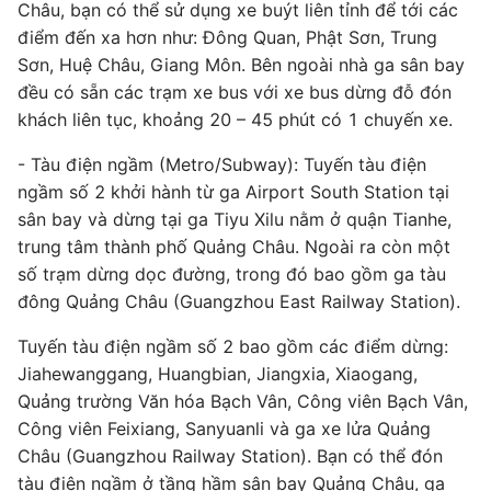
Châu, bạn có thể sử dụng xe buýt liên tỉnh để tới các
điểm đến xa hơn như: Đông Quan, Phật Sơn, Trung
Sơn, Huệ Châu, Giang Môn. Bên ngoài nhà ga sân bay
đều có sẵn các trạm xe bus với xe bus dừng đỗ đón
khách liên tục, khoảng 20 – 45 phút có 1 chuyến xe.
- Tàu điện ngầm (Metro/Subway): Tuyến tàu điện
ngầm số 2 khởi hành từ ga Airport South Station tại
sân bay và dừng tại ga Tiyu Xilu nằm ở quận Tianhe,
trung tâm thành phố Quảng Châu. Ngoài ra còn một
số trạm dừng dọc đường, trong đó bao gồm ga tàu
đông Quảng Châu (Guangzhou East Railway Station).
Tuyến tàu điện ngầm số 2 bao gồm các điểm dừng:
Jiahewanggang, Huangbian, Jiangxia, Xiaogang,
Quảng trường Văn hóa Bạch Vân, Công viên Bạch Vân,
Công viên Feixiang, Sanyuanli và ga xe lửa Quảng
Châu (Guangzhou Railway Station). Bạn có thể đón
tàu điện ngầm ở tầng hầm sân bay Quảng Châu, ga