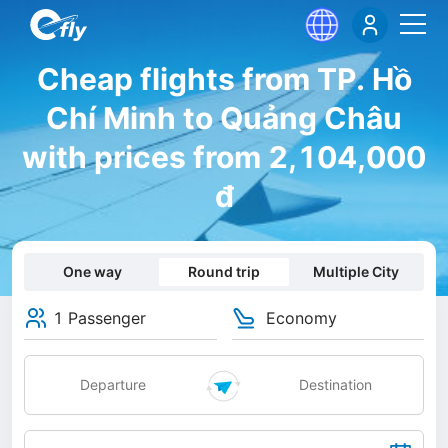
Cheap flights from TP. Hồ
Chí Minh to Quảng Châu
with prices from 2,104,000
đ
One way
Round trip
Multiple City
1 Passenger
Economy