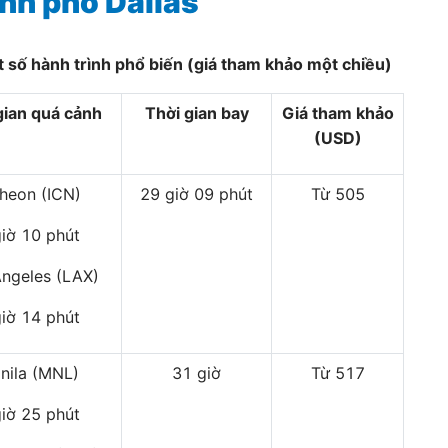
nh phố Dallas
 số hành trình phổ biến (giá tham khảo một chiều)
gian quá cảnh
Thời gian bay
Giá tham khảo
(USD)
cheon (ICN)
29 giờ 09 phút
Từ 505
giờ 10 phút
ngeles (LAX)
giờ 14 phút
nila (MNL)
31 giờ
Từ 517
giờ 25 phút