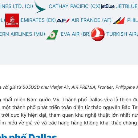
NES LTD. (CI)
CATHAY PACIFIC (CX)
JETBLUE 
L)
EMIRATES (EK)
AIR FRANCE (AF)
PHIL
RN AIRLINES (MU)
EVA AIR (BR)
TURKISH AIRL
i giá từ 505USD như Vietjet Air, AIR PREMIA, Frontier, Philippine Airl
ớn nhất miền Nam nước Mỹ. Thành phố Dallas vừa là thiên 
 một thành phố phát triển toàn diện từ thảo nguyên Bắc T
rời cực kỳ hiện đại, tham quan khu nghệ thuật lớn nhất nư
 hiểu về giá vé và các hãng hàng không khai thác chặng 
nh phố Dallas