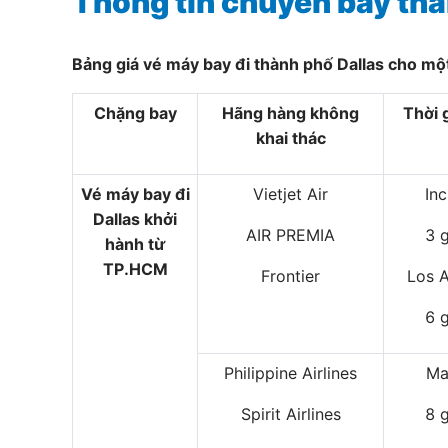
Thông tin chuyến bay thà
Bảng giá vé máy bay đi thành phố Dallas cho một
Chặng bay
Hãng hàng không
Thời 
khai thác
Vé máy bay đi
Vietjet Air
In
Dallas khởi
AIR PREMIA
3 
hành từ
TP.HCM
Frontier
Los A
6 
Philippine Airlines
Ma
Spirit Airlines
8 