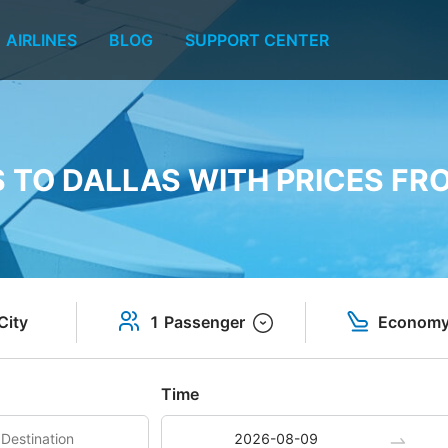
AIRLINES
BLOG
SUPPORT CENTER
S TO DALLAS WITH PRICES FRO
City
1 Passenger
Econom
Time