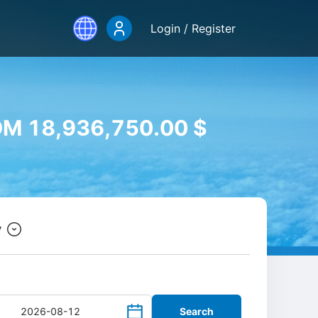
Login / Register
M 18,936,750.00 $
y
Search