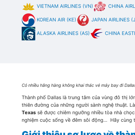
VIETNAM AIRLINES (VN)
CHINA AIRLI
KOREAN AIR (KE)
JAPAN AIRLINES (J
ALASKA AIRLINES (AS)
CHINA EASTE
Có nhiều hãng hàng không khai thác vé máy bay đi Dallas vớ
Thành phố Dallas là trung tâm của vùng đô thị l
thiên đường của những người sành nghệ thuật. Là
Texas
sẽ được chiêm ngưỡng nhiều tòa nhà chọc t
nghiệm cuộc sống về đêm sôi động… Hãy cùng tìm
Giới thiệu sơ lược về thà