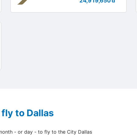
24,919,650 đ
fly to Dallas
onth - or day - to fly to the City Dallas