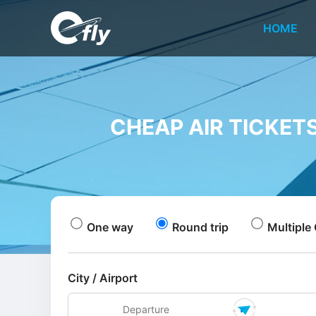
HOME
CHEAP AIR TICKET
One way
Round trip
Multiple 
City / Airport