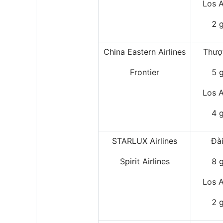
Los A
2 
China Eastern Airlines
Thượ
Frontier
5 
Los A
4 
STARLUX Airlines
Đà
Spirit Airlines
8 
Los A
2 