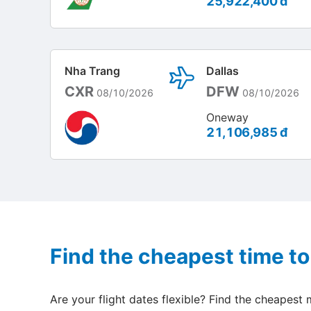
25,922,400 đ
Nha Trang
Dallas
CXR
DFW
08/10/2026
08/10/2026
Oneway
21,106,985 đ
Find the cheapest time to 
Are your flight dates flexible? Find the cheapest m