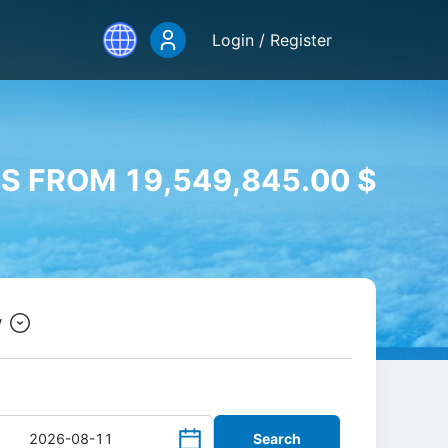
Login / Register
S FROM 19,549,845.00 $
y
Search