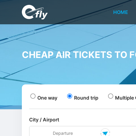
HOME
CHEAP AIR TICKETS TO 
One way
Round trip
Multiple 
City / Airport