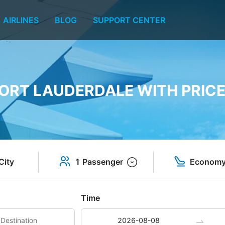
AIRLINES
BLOG
SUPPORT CENTER
FORT LAUDERDALE WITH PRICE
City
1 Passenger
Econom
Time