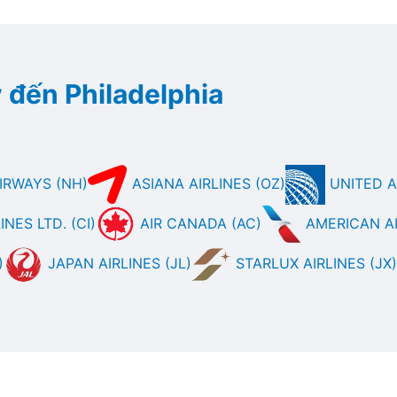
 đến Philadelphia
IRWAYS (NH)
ASIANA AIRLINES (OZ)
UNITED AI
NES LTD. (CI)
AIR CANADA (AC)
AMERICAN AI
)
JAPAN AIRLINES (JL)
STARLUX AIRLINES (JX)