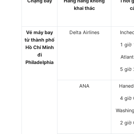
Chặng bay
Hãng hàng không
Thời 
khai thác
c
Vé máy bay
Delta Airlines
Inche
từ thành phố
1 giờ
Hồ Chí Minh
đi
Atlan
Philadelphia
5 giờ
ANA
Haned
4 giờ
Washing
2 giờ