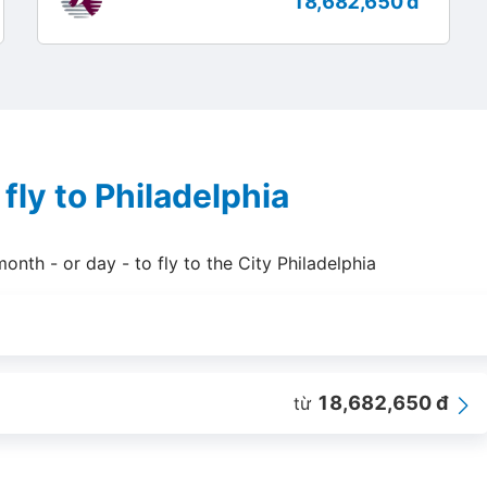
18,682,650 đ
fly to Philadelphia
onth - or day - to fly to the City Philadelphia
18,682,650 đ
từ