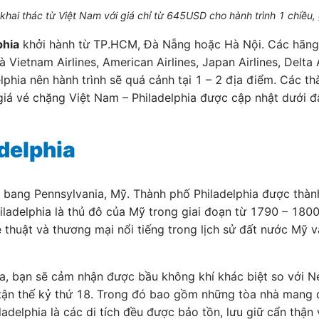
hai thác từ Việt Nam với giá chỉ từ 645USD cho hành trình 1 chiều,
phia
khởi hành từ TP.HCM, Đà Nẵng hoặc Hà Nội. Các hãng
à Vietnam Airlines, American Airlines, Japan Airlines, Del
lphia nên hành trình sẽ quá cảnh tại 1 – 2 địa điểm. Các t
iá vé chặng Việt Nam – Philadelphia được cập nhật dưới đ
adelphia
 của bang Pennsylvania, Mỹ. Thành phố Philadelphia được th
iladelphia là thủ đô của Mỹ trong giai đoạn từ 1790 – 180
 thuật và thương mại nổi tiếng trong lịch sử đất nước Mỹ v
a, bạn sẽ cảm nhận được bầu không khí khác biệt so với Ne
tận thế kỷ thứ 18. Trong đó bao gồm những tòa nhà mang đ
iladelphia là các di tích đều được bảo tồn, lưu giữ cẩn thậ