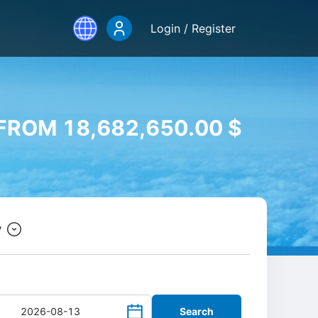
Login / Register
FROM 18,682,650.00 $
y
Search