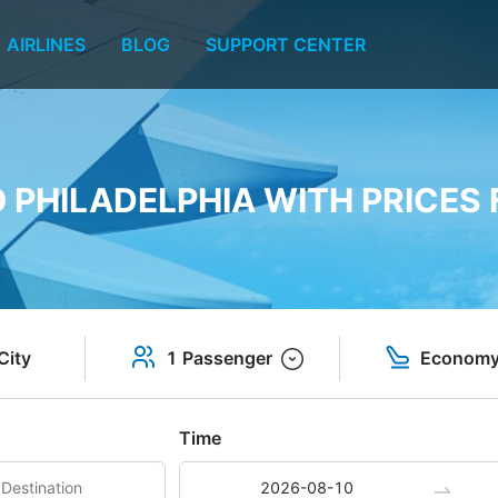
AIRLINES
BLOG
SUPPORT CENTER
O PHILADELPHIA WITH PRICES 
City
1 Passenger
Econom
Time