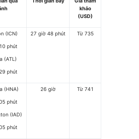
gian quá
Thời gian bay
Giá tham
ảnh
khảo
(USD)
on (ICN)
27 giờ 48 phút
Từ 735
 10 phút
ta (ATL)
 29 phút
a (HNA)
26 giờ
Từ 741
 05 phút
ton (IAD)
 05 phút