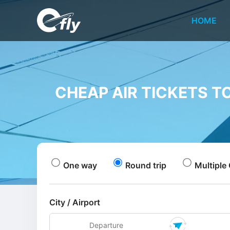
HOME
CHEAP AIR TICKETS T
One way
Round trip
Multiple 
City / Airport