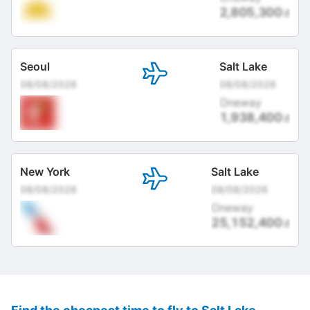
2,805,300
đ
Seoul
Salt Lake
08/08/2026
08/08/2026
Oneway
1,938,400
đ
New York
Salt Lake
08/08/2026
08/08/2026
Oneway
25,152,400
đ