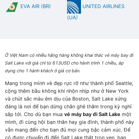
EVA AIR (BR)
UNITED AIRLINES
(UA)
Ở Việt Nam có nhiều hãng hàng không khai thác vé máy bay đi
Salt Lake với giá chỉ từ 613USD cho hành trình 1 chiều, áp
dụng cho 1 hành khách ở giá cơ bản.
Mang trong mình vè đẹp rực rỡ như thành phố Seattle,
cộng thêm bầu không khí nhộn nhịp như ở New York
và chút sắc màu êm dịu của Boston, Salt Lake xứng
đáng là nơi để bạn dừng chân ghé thăm trong kỳ nghỉ
sắp tới. Cho dù bạn mua
vé máy bay đi Salt Lake
một
mình, đi cùng hội bạn thân hay gia đình, thành phố này
vẫn mang đến cho bạn đủ mọi cung bậc cảm xúc. Để
có được chuyến đi đến Salt Lake thật trọn vẹn, bạn