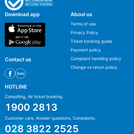
Download app
About us
Terms of use
Privacy Policy
Ticket booking guide
Payment policy
Complaint handling policy
Contact us
Change vs return policy
HOTLINE
Consulting, Air ticket booking.
1900 2813
Customer care, Answer questions, Complaints.
Ms Hằng
Ms Hằng
028 3822 2525
(+84) 70 854 1213
(+84) 70 854 1213