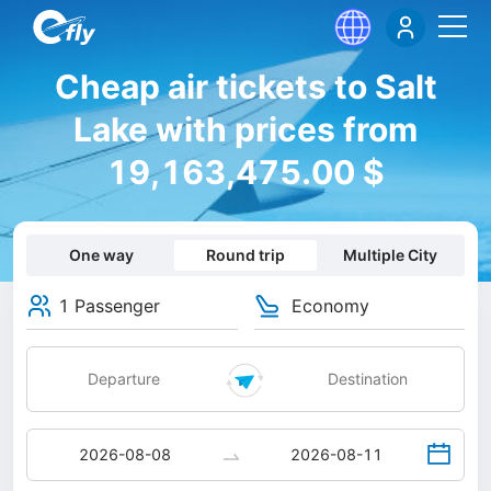
Cheap air tickets to Salt
Lake with prices from
19,163,475.00 $
One way
Round trip
Multiple City
1 Passenger
Economy