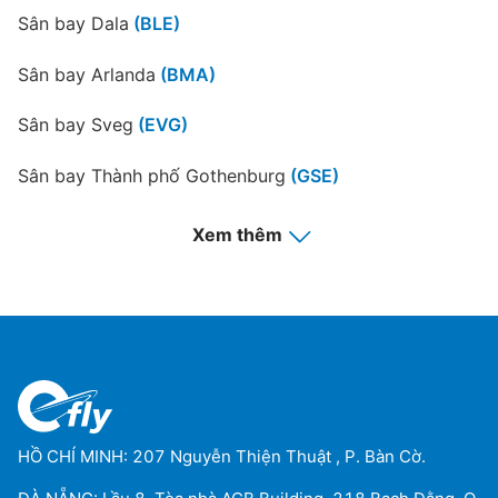
Sân bay Dala
(BLE)
Sân bay Arlanda
(BMA)
Sân bay Sveg
(EVG)
Sân bay Thành phố Gothenburg
(GSE)
Sân bay Dala
(GVX)
Xem thêm
Sân bay Halmstad
(HAD)
Sân bay Timra
(HUV)
Jharsuguda Airport
(JHE)
Sân bay Jonkoping
(JKG)
HỒ CHÍ MINH: 207 Nguyễn Thiện Thuật , P. Bàn Cờ.
Sân bay quốc tế King Abdulaziz
(JLD)