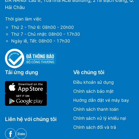
ĐÀ NẴNG: Lầu 8, Tòa nhà ACB Building, 218 Bạch Đằng, Q.
Hải Châu
Sân bay Satwari
(JMM)
Thời gian làm việc
Sân bay Kristianstad
(KID)
Thứ 2 - Thứ 6: 08h00 - 20h00
Thứ 7 - Chủ nhật: 08h00 - 17h30
Sân bay Kalmar
(KLR)
Ngày lễ, Tết: 08h00 - 17h30
Sân bay Kiruna
(KRN)
Sân bay Karlstad
(KSD)
Tải ứng dụng
Về chúng tôi
Sân bay Kallax
(LLA)
Điều khoản sử dụng
Chính sách bảo mật
Sân bay Linkoping City
(LPI)
Hướng dẫn đặt vé máy bay
Sân bay Lycksele
(LYC)
Chính sách thanh toán
Chính sách xử lý khiếu nại
Liên hệ với chúng tôi
Sân bay Malmo
(MMA)
Chính sách đổi và trả
Sân bay Malmo
(MMX)