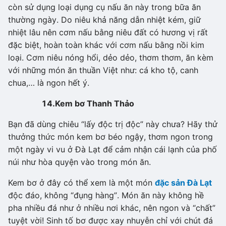
còn sử dụng loại dụng cụ nấu ăn này trong bữa ăn
thường ngày. Do niêu khả năng dẫn nhiệt kém, giữ
nhiệt lâu nên cơm nấu bằng niêu đất có hương vị rất
đặc biệt, hoàn toàn khác với cơm nấu bằng nồi kim
loại. Cơm niêu nóng hổi, dẻo dẻo, thơm thơm, ăn kèm
với những món ăn thuần Việt như: cá kho tộ, canh
chua,… là ngon hết ý.
14.
Kem bơ Thanh Thảo
Bạn đã dùng chiêu “lấy độc trị độc” này chưa? Hãy thử
thưởng thức món kem bơ béo ngậy, thơm ngon trong
một ngày vi vu ở Đà Lạt để cảm nhận cái lạnh của phố
núi như hòa quyện vào trong món ăn.
Kem bơ ở đây có thể xem là một món
đặc sản Đà Lạt
độc đáo, không “đụng hàng”. Món ăn này không hề
pha nhiều đá như ở nhiều nơi khác, nên ngon và “chất”
tuyệt vời! Sinh tố bơ được xay nhuyễn chỉ với chút đá