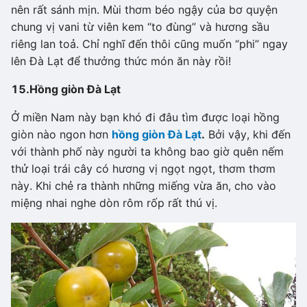
nên rất sánh mịn. Mùi thơm béo ngậy của bơ quyện
chung vị vani từ viên kem “to đùng” và hương sầu
riêng lan toả. Chỉ nghĩ đến thôi cũng muốn “phi” ngay
lên Đà Lạt để thưởng thức món ăn này rồi!
15.
Hồng giòn Đà Lạt
Ở miền Nam này bạn khó đi đâu tìm được loại hồng
giòn nào ngon hơn
hồng giòn Đà Lạt
.
Bởi vậy, khi đến
với thành phố này người ta không bao giờ quên nếm
thử loại trái cây có hương vị ngọt ngọt, thơm thơm
này. Khi chẻ ra thành những miếng vừa ăn, cho vào
miệng nhai nghe dòn rôm rốp rất thú vị.