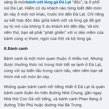
sáng là món
bánh ướt lòng gà Đà Lạt
“độc”, lạ ở phố
núi Đà Lạt. Hiếm có du khách nào từng biết đến món
ăn này ở một nơi khác, trước khi đến Đà Lạt. Chỉ riêng
sự kết hợp độc đáo giữa bánh ướt và lòng gà đã gợi
sự tò mò của không ít du khách khi đến đây. Và khi
nếm thử, bạn sẽ phải “phát ghiền” với vị dẻo mềm của
bánh cùng vị thơm, ngọt của thịt và bộ lòng gà.
6.
Bánh canh
Bánh canh là một món quen thuộc ở nhiều nơi. Nhưng
được thưởng thức nó trong thời tiết se lạnh ở Đà Lạt,
cùng với sự biến tấu trong cách nấu, nêm nếm bạn sẽ
thích mê với món ăn này.
Những quán bánh canh nổi tiếng nhất ở Đà Lạt là quán
bánh canh Xuân An trên đường Nhà Chung, gần ngay
Nhà thờ Con Gà nổi tiếng, và bánh canh Phan Rang ở
đường Trần Phú hoặc đường Hai Bà Trưng.