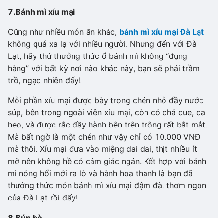
7.
Bánh mì xíu mại
Cũng như nhiều món ăn khác,
bánh mì xíu mại Đà Lạt
không quá xa lạ với nhiều người. Nhưng đến với Đà
Lạt, hãy thử thưởng thức ổ bánh mì không “đụng
hàng” với bất kỳ nơi nào khác này, bạn sẽ phải trầm
trồ, ngạc nhiên đấy!
Mỗi phần xíu mại được bày trong chén nhỏ đầy nước
súp, bên trong ngoài viên xíu mại, còn có chả que, da
heo, và được rắc đầy hành bên trên trông rất bắt mắt.
Mà bất ngờ là một chén như vậy chỉ có 10.000 VNĐ
mà thôi. Xíu mại đưa vào miệng dai dai, thịt nhiều ít
mỡ nên không hề có cảm giác ngán. Kết hợp với bánh
mì nóng hổi mới ra lò và hành hoa thanh là bạn đã
thưởng thức món bánh mì xíu mại đậm đà, thơm ngon
của Đà Lạt rồi đấy!
8.
Bún bò