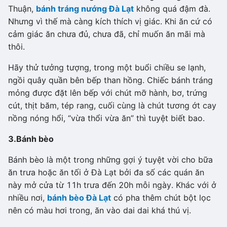
Thuận,
bánh tráng nướng Đà Lạt
không quá đậm đà.
Nhưng vì thế mà càng kích thích vị giác. Khi ăn cứ có
cảm giác ăn chưa đủ, chưa đã, chỉ muốn ăn mãi mà
thôi.
Hãy thử tưởng tượng, trong một buổi chiều se lạnh,
ngồi quây quần bên bếp than hồng. Chiếc bánh tráng
mỏng được đặt lên bếp với chút mỡ hành, bơ, trứng
cút, thịt băm, tép rang, cuối cùng là chút tương ớt cay
nồng nóng hổi, “vừa thổi vừa ăn” thì tuyệt biết bao.
3.
Bánh bèo
Bánh bèo là một trong những gợi ý tuyệt vời cho bữa
ăn trưa hoặc ăn tối ở Đà Lạt bởi đa số các quán ăn
này mở cửa từ 11h trưa đến 20h mỗi ngày. Khác với ở
nhiều nơi,
bánh bèo Đà Lạt
có pha thêm chút bột lọc
nên có màu hơi trong, ăn vào dai dai khá thú vị.