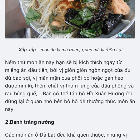
Xắp xắp – món ăn lạ mà quen, quen mà lạ ở Đà Lạt
Nếm thử món ăn này bạn sẽ bị kích thích ngay từ
miếng ăn đầu tiên, bởi vị giòn giòn ngòn ngọt của đu
đủ bào sợi, vị mằn mặn của phổi bò hoặc gan heo
được rim kĩ, thêm chút vị thơm lựng của đậu phộng và
rau húng quế,… Bạn có thể tản bộ Hồ Xuân Hương rồi
dừng lại ở quán nhỏ bên bờ hồ để thưởng thức món ăn
này.
2.
Bánh tráng nướng
Các món ăn ở Đà Lạt đều khá quen thuộc, nhưng vị