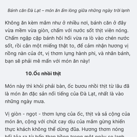
Bánh căn Đà Lạt – món ăn ấm lòng giữa những ngày trời lạnh
Không ăn kèm mắm như ở nhiều nơi, bánh căn ở đây
vừa mềm vừa giòn, chấm với nước sốt thịt viên nóng.
Chấm ngập cặp bánh hôi hổi vừa ra lò vào chén nước
sốt, rồi cắn một miếng thật to, để cảm nhận hương vị
nồng nàn của ớt, vị thơm lựng hành phi, và nhân bánh,
bạn sẽ phải mê mẩn với món ăn này!
10.
Ốc nhồi thịt
Món này thì khỏi phải bàn, ốc bươu nhồi thịt từ lâu đã
là món ăn đặc sản nổi tiếng của Đà Lạt, nhất là vào
những ngày mưa.
Vị giòn - ngọt - thơm lựng của ốc, thịt và sả cộng của
món ăn, cộng với chút cay dịu của mắm gừng khiến
thực khách không thể dừng đũa. Hương thơm nóng
hổi tỏa ra từ bếp than hồng trong một ngày se lạnh