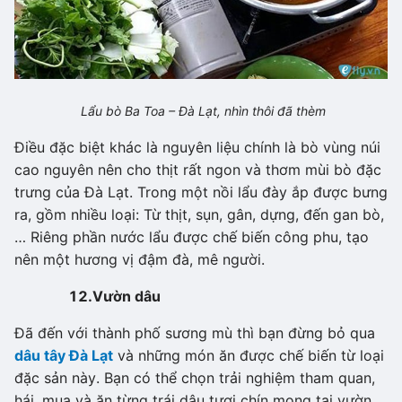
Lẩu bò Ba Toa – Đà Lạt, nhìn thôi đã thèm
Điều đặc biệt khác là nguyên liệu chính là bò vùng núi
cao nguyên nên cho thịt rất ngon và thơm mùi bò đặc
trưng của Đà Lạt. Trong một nồi lẩu đày ắp được bưng
ra, gồm nhiều loại: Từ thịt, sụn, gân, dựng, đến gan bò,
… Riêng phần nước lẩu được chế biến công phu, tạo
nên một hương vị đậm đà, mê người.
12.
Vườn dâu
Đã đến với thành phố sương mù thì bạn đừng bỏ qua
dâu tây Đà Lạt
và những món ăn được chế biến từ loại
đặc sản này. Bạn có thể chọn trải nghiệm tham quan,
hái, mua và ăn từng trái dâu tươi chín mọng tại vườn.