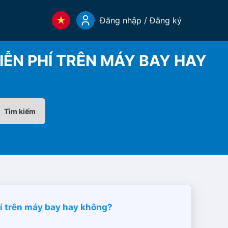
Đăng nhập / Đăng ký
IỄN PHÍ TRÊN MÁY BAY HAY
Tìm kiếm
í trên máy bay hay không?