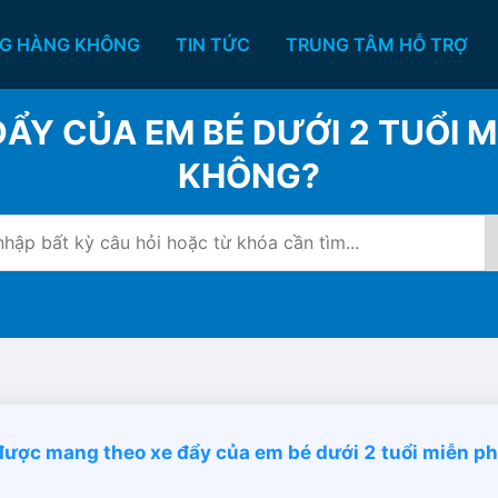
G HÀNG KHÔNG
TIN TỨC
TRUNG TÂM HỖ TRỢ
Y CỦA EM BÉ DƯỚI 2 TUỔI M
KHÔNG?
được mang theo xe đẩy của em bé dưới 2 tuổi miễn ph