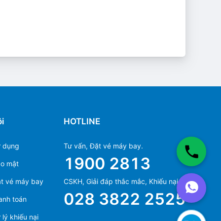
i
HOTLINE
ử dụng
Tư vấn, Đặt vé máy bay.
1900 2813
ảo mật
Ms Hằng
t vé máy bay
CSKH, Giải đáp thắc mắc, Khiếu nại.
(+84) 70 854 1213
028 3822 2525
anh toán
Ms Huỳnh
(+84) 90 295 1213
lý khiếu nại