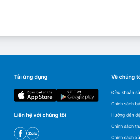
Tải ứng dụng
Về chúng tô
Điều khoản s
Chính sách b
Liên hệ với chúng tôi
Hướng dẫn đặ
Chính sách th
Chính sách xử 