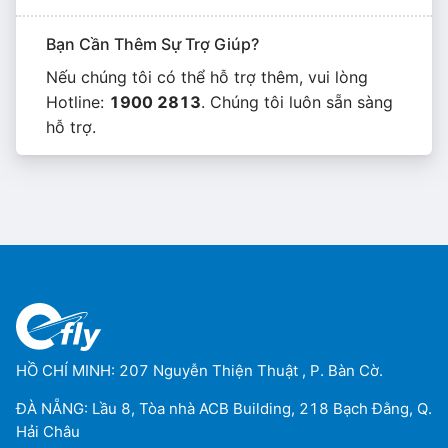
Bạn Cần Thêm Sự Trợ Giúp?
Nếu chúng tôi có thể hỗ trợ thêm, vui lòng
Hotline:
1900 2813
. Chúng tôi luôn sẵn sàng
hỗ trợ.
HỒ CHÍ MINH: 207 Nguyễn Thiện Thuật , P. Bàn Cờ.
ĐÀ NẴNG: Lầu 8, Tòa nhà ACB Building, 218 Bạch Đằng, Q.
Hải Châu