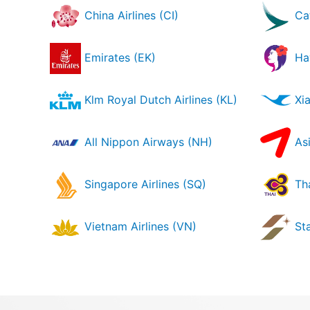
China Airlines (CI)
Cat
Emirates (EK)
Haw
Klm Royal Dutch Airlines (KL)
Xia
All Nippon Airways (NH)
Asi
Singapore Airlines (SQ)
Tha
Vietnam Airlines (VN)
Sta