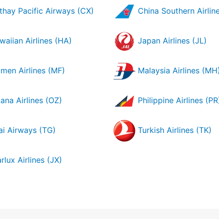
hay Pacific Airways (CX)
China Southern Airlin
aiian Airlines (HA)
Japan Airlines (JL)
men Airlines (MF)
Malaysia Airlines (MH
ana Airlines (OZ)
Philippine Airlines (PR
i Airways (TG)
Turkish Airlines (TK)
rlux Airlines (JX)