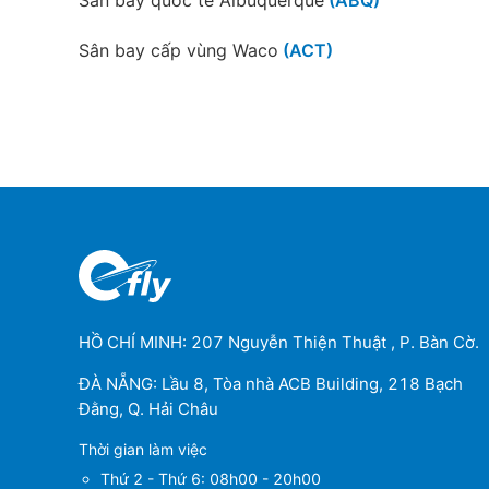
Tampa
Orla
Sân bay cấp vùng Waco
(ACT)
Sân bay Kodiak
(ADQ)
Sân bay Agri
(AGC)
Sân bay Wainwright
(AIN)
Minneapolis
Denv
Sân bay cấp vùng Waterloo
(ALO)
Sân bay Amakusa
(AMK)
HỒ CHÍ MINH: 207 Nguyễn Thiện Thuật , P. Bàn Cờ.
Sân bay Altoona
(AOO)
ĐÀ NẴNG: Lầu 8, Tòa nhà ACB Building, 218 Bạch
Sân bay cấp vùng Quận Alpena
(APN)
Đằng, Q. Hải Châu
Thời gian làm việc
Sân bay Quận Pitkin
(ASE)
Philadelphia
Detr
Thứ 2 - Thứ 6: 08h00 - 20h00