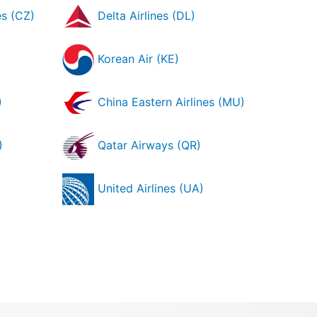
es (CZ)
Delta Airlines (DL)
Korean Air (KE)
)
China Eastern Airlines (MU)
)
Qatar Airways (QR)
United Airlines (UA)