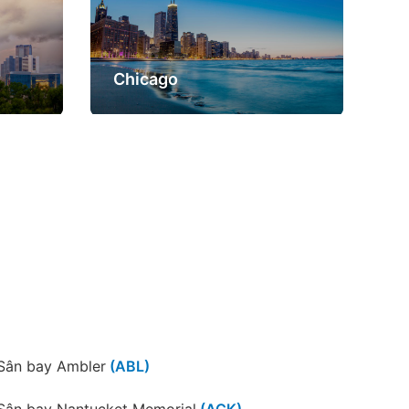
Chicago
San Diego
Sân bay Ambler
(ABL)
Sân bay Nantucket Memorial
(ACK)