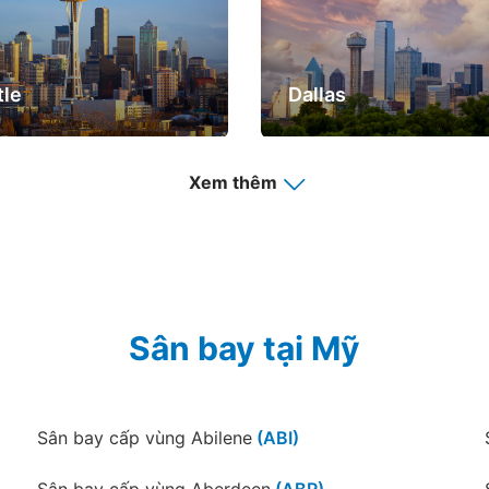
tle
Dallas
Xem thêm
nta
Portland
Sân bay tại Mỹ
Sân bay cấp vùng Abilene
(ABI)
Sân bay cấp vùng Aberdeen
(ABR)