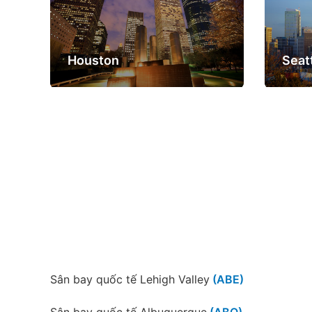
Houston
Seat
Boston
Atla
Sân bay quốc tế Lehigh Valley
(ABE)
Sân bay quốc tế Albuquerque
(ABQ)