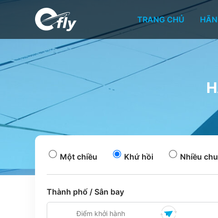
TRANG CHỦ
HÃN
H
Một chiều
Khứ hồi
Nhiều chu
Thành phố / Sân bay