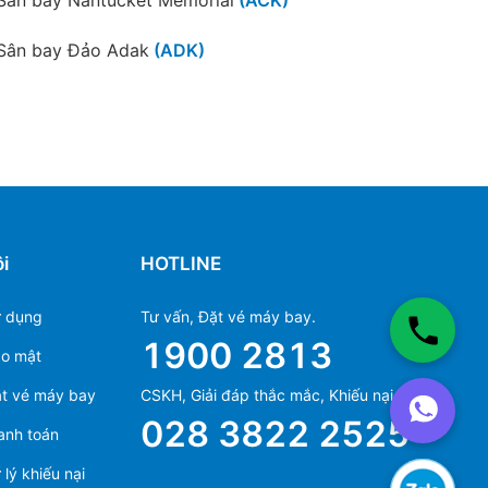
Honolulu
Sân bay Đảo Adak
(ADK)
Sân bay Paulo Afonso
(AFW)
Sân bay thành phố Alliance
(AIA)
Sân bay quốc tế Albany
(ALB)
Ontario
Sân bay cấp vùng Walla Walla
(ALW)
i
HOTLINE
Sân bay Aniak
(ANI)
ử dụng
Tư vấn, Đặt vé máy bay.
1900 2813
Sân bay Naples
(APF)
ảo mật
Ms Hằng
t vé máy bay
CSKH, Giải đáp thắc mắc, Khiếu nại.
Sân bay quốc tế Watertown
(ART)
(+84) 70 854 1213
028 3822 2525
anh toán
Ms Huỳnh
Sân bay Quận Outagamie
(ATW)
Austin
(+84) 90 295 1213
lý khiếu nại