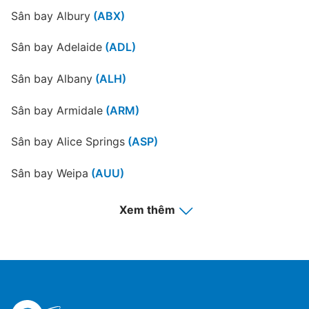
Sân bay Albury
(ABX)
Sân bay Adelaide
(ADL)
Adelaide
Sân bay Albany
(ALH)
Sân bay Armidale
(ARM)
Sân bay Alice Springs
(ASP)
Sân bay Weipa
(AUU)
Gold Coast
Sân bay Essendon
(AVV)
Xem thêm
Sân bay Connellan
(AYQ)
Sân bay Barcaldine
(BCI)
Sân bay Bundaberg
(BDB)