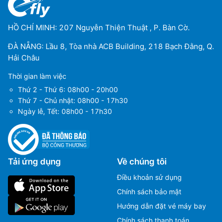
Sân bay Napaskiak
(BEO)
Cairns
HỒ CHÍ MINH: 207 Nguyễn Thiện Thuật , P. Bàn Cờ.
Sân bay Bedourie
(BEU)
ĐÀ NẴNG: Lầu 8, Tòa nhà ACB Building, 218 Bạch Đằng, Q.
Hải Châu
Sân bay Broken Hill
(BHQ)
Thời gian làm việc
Sân bay Bathurst
(BHS)
Thứ 2 - Thứ 6: 08h00 - 20h00
Thứ 7 - Chủ nhật: 08h00 - 17h30
Sân bay Blackall
(BKQ)
Ngày lễ, Tết: 08h00 - 17h30
Darwin
Sân bay quốc tế Broome
(BME)
Sân bay Brisbane
(BNE)
Tải ứng dụng
Về chúng tôi
Sân bay Byron Gateway
(BNK)
Điều khoản sử dụng
Chính sách bảo mật
Sân bay Busselton
(BQB)
Hướng dẫn đặt vé máy bay
Canberra
Sân bay Boulia
(BQL)
Chính sách thanh toán