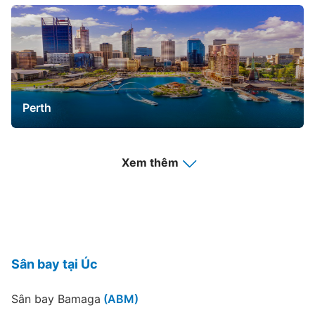
Perth
Xem thêm
Brisbane
Sân bay tại Úc
Sân bay Bamaga
(ABM)